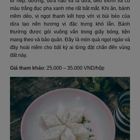
từ nếp, đường, dừa nạo và lá dứa, dẻo thơm và có
màu trắng đục pha xanh nhẹ rất bắt mắt. Khi ăn, bánh
mềm dẻo, vị ngọt thanh kết hợp với vị bùi béo của
dừa tạo nên hương vị đặc trưng khó lẫn. Bánh
thường được gói vuông vắn trong giấy bóng, tiện
mang theo và bảo quản. Đây là món quà ngọt ngào và
đầy hoài niệm cho bất kỳ ai từng đặt chân đến vùng
đất này.
Giá tham khảo
: 25.000 – 35.000 VND/hộp