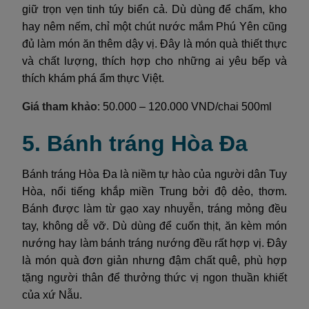
giữ trọn vẹn tinh túy biển cả. Dù dùng để chấm, kho
hay nêm nếm, chỉ một chút nước mắm Phú Yên cũng
đủ làm món ăn thêm dậy vị. Đây là món quà thiết thực
và chất lượng, thích hợp cho những ai yêu bếp và
thích khám phá ẩm thực Việt.
Giá tham khảo
: 50.000 – 120.000 VND/chai 500ml
5. Bánh tráng Hòa Đa
Bánh tráng Hòa Đa là niềm tự hào của người dân Tuy
Hòa, nổi tiếng khắp miền Trung bởi độ dẻo, thơm.
Bánh được làm từ gạo xay nhuyễn, tráng mỏng đều
tay, không dễ vỡ. Dù dùng để cuốn thịt, ăn kèm món
nướng hay làm bánh tráng nướng đều rất hợp vị. Đây
là món quà đơn giản nhưng đậm chất quê, phù hợp
tặng người thân để thưởng thức vị ngon thuần khiết
của xứ Nẫu.