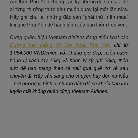
Ẩm thực Phú Yên không cầu kỳ nhưng đủ sâu sắc để
ai từng thưởng thức đều muốn quay lại một lần nữa.
Hãy ghi chú lại những đặc sản “phải thử, nên mua”
khi ghé Phú Yên để hành trình của bạn thêm trọn vẹn.
Đừng quên, hiện Vietnam Airlines đang triển khai các
Đường bay thẳng tới Tuy Hòa, Phú Yên
chỉ từ
1.054.000 VND/chiều với khung giờ đẹp, miễn cước
hành lý xách tay 10kg và hành lý ký gửi 23kg, thỏa
sức để bạn mang theo cả vali quà quê trở về sau
chuyến đi. Hãy sẵn sàng cho chuyến bay đến xứ Nẫu
– nơi hương vị bình dị nhưng đậm đà sẽ khiến bạn lưu
luyến mãi không quên cùng Vietnam Airlines.