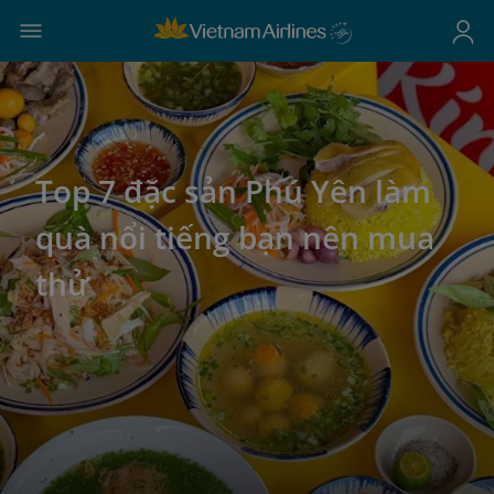
Top 7 đặc sản Phú Yên làm
quà nổi tiếng bạn nên mua
thử