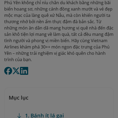
Phú Yên không chỉ níu chân du khách bằng những bãi
biển hoang sơ, những cánh đồng xanh mướt và vẻ đẹp
mộc mạc của làng quê xứ Nẫu, mà còn khiến người ta
thương nhớ bởi nền ẩm thực đậm đà bản sắc. Từ
những món ăn dân dã mang hương vị quê nhà đến đặc
sản khô tiện lợi mang về làm quà, tất cả đều mang đậm
tình người và phong vị miền biển. Hãy cùng Vietnam
Airlines khám phá 30++ món ngon đặc trưng của Phú
Yên – những trải nghiệm vị giác khó quên cho hành
trình của bạn.
Mục lục
1. Bánh ít lá gai