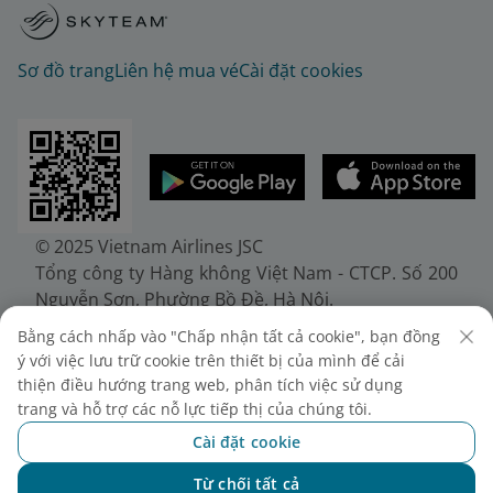
Sơ đồ trang
Liên hệ mua vé
Cài đặt cookies
© 2025 Vietnam Airlines JSC
Tổng công ty Hàng không Việt Nam - CTCP. Số 200
Nguyễn Sơn, Phường Bồ Đề, Hà Nội.
Điện thoại: (+84-24) 38272289. Fax: (+84-24)
Bằng cách nhấp vào "Chấp nhận tất cả cookie", bạn đồng
38722375
ý với việc lưu trữ cookie trên thiết bị của mình để cải
Giấy chứng nhận đăng ký doanh nghiệp, mã số
thiện điều hướng trang web, phân tích việc sử dụng
doanh nghiệp 0100107518, đăng ký lần đầu ngày
trang và hỗ trợ các nỗ lực tiếp thị của chúng tôi.
30/6/2010, đăng ký thay đổi lần thứ 10 ngày
Cài đặt cookie
24/7/2025, cấp bởi Sở Tài chính Thành phố Hà Nội.
Từ chối tất cả