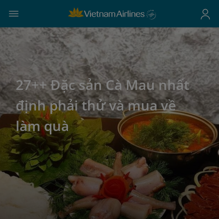
27++ Đặc sản Cà Mau nhất
định phải thử và mua về
làm quà