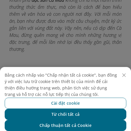
Khám phá
đặc sản Cà Mau
không chỉ là một hành trình
thưởng thức ẩm thực, mà còn là cách để bạn hiểu
thêm về văn hóa và con người nơi đây. Với mỗi món
ăn, bạn như được đưa vào một câu chuyện, một ký ức
gắn liền với vùng đất này. Vậy nên, nếu có dịp đến Cà
Mau, đừng quên mang về cho mình những hương vị
đặc trưng, để mỗi lần nhớ lại đều thấy gần gũi, thân
thương.
Bằng cách nhấp vào "Chấp nhận tất cả cookie", bạn đồng
Khám phá thêm
ý với việc lưu trữ cookie trên thiết bị của mình để cải
thiện điều hướng trang web, phân tích việc sử dụng
trang và hỗ trợ các nỗ lực tiếp thị của chúng tôi.
Cài đặt cookie
Từ chối tất cả
Chat với NEO
Chấp thuận tất cả Cookie