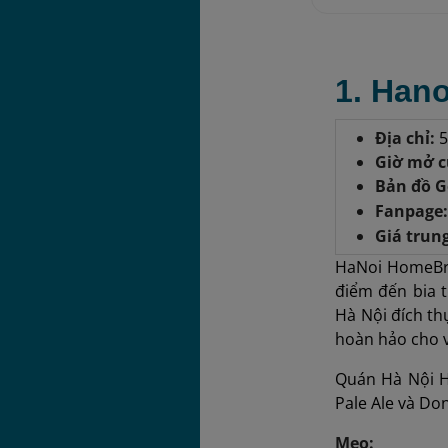
1. Han
Địa chỉ:
5
Giờ mở 
Bản đồ G
Fanpage:
Giá trun
HaNoi HomeBre
điểm đến bia 
Hà Nội đích th
hoàn hảo cho v
Quán Hà Nội Ho
Pale Ale và Do
Mẹo: