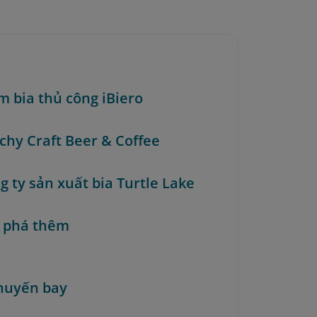
m bia thủ công iBiero
achy Craft Beer & Coffee
g ty sản xuất bia Turtle Lake
 phá thêm
huyến bay