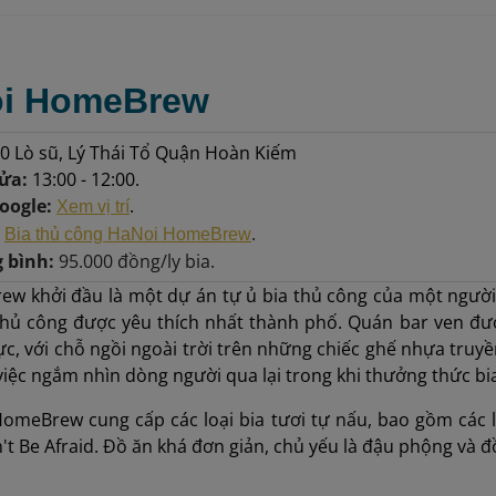
oi HomeBrew
0 Lò sũ, Lý Thái Tổ Quận Hoàn Kiếm
cửa:
13:00 - 12:00.
oogle:
.
Xem vị trí
.
Bia thủ công HaNoi HomeBrew
g bình:
95.000 đồng/ly bia.
w khởi đầu là một dự án tự ủ bia thủ công của một người
thủ công được yêu thích nhất thành phố. Quán bar ven 
ực, với chỗ ngồi ngoài trời trên những chiếc ghế nhựa truy
iệc ngắm nhìn dòng người qua lại trong khi thưởng thức bia
meBrew cung cấp các loại bia tươi tự nấu, bao gồm các lự
n't Be Afraid. Đồ ăn khá đơn giản, chủ yếu là đậu phộng và đ