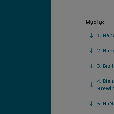
Mục lục
1. Ha
2. Han
3. Bia
4. Bia
Brewi
5. HaN