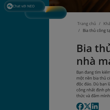
Chat với NEO
Trang chủ
Kh
Bia thủ công t
Bia th
nhà má
Bạn đang tìm kiếm
một nền bia thủ c
độc đáo. Dù bạn l
công nhất định ph
thức và đắm mình 