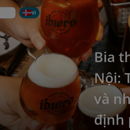
VI
Bia t
Nội: 
và n
định