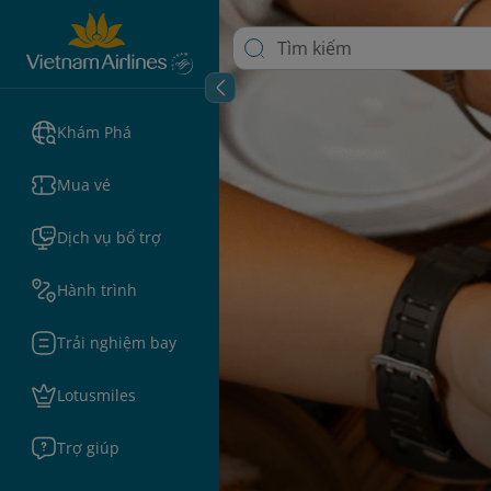
Khám Phá
Mua vé
Dịch vụ bổ trợ
Hành trình
Trải nghiệm bay
Lotusmiles
Trợ giúp