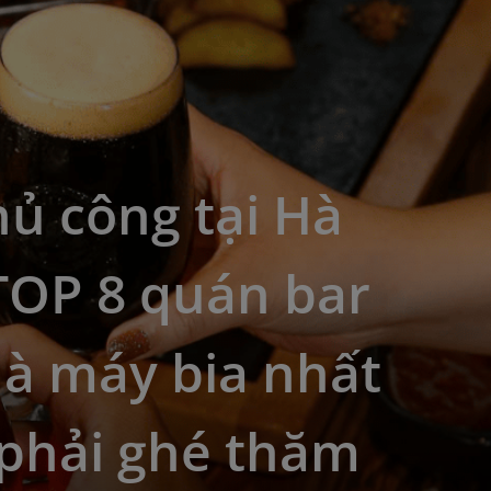
hủ công tại Hà
TOP 8 quán bar
hà máy bia nhất
 phải ghé thăm