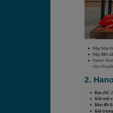
Hãy hòa mì
Hãy đến và
Hanoi Hom
cho chuyến
2. Hano
Địa chỉ:
2
Giờ mở 
Bản đồ G
Giá trun