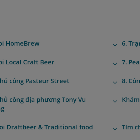
noi HomeBrew
6. Trạ
oi Local Craft Beer
7. Pe
 thủ công Pasteur Street
8. Côn
 thủ công địa phương Tony Vu
Khám
ng
oi Draftbeer & Traditional food
Tìm c