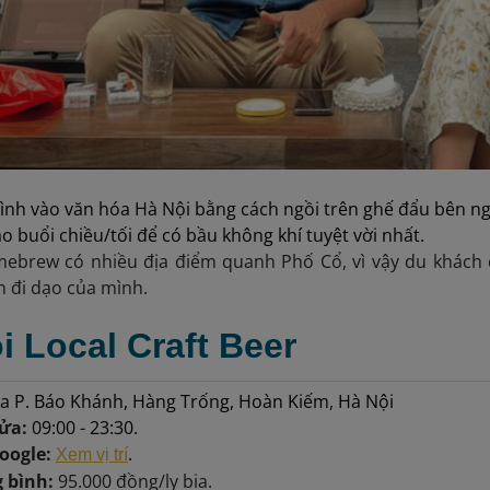
nh vào văn hóa Hà Nội bằng cách ngồi trên ghế đẩu bên ngo
o buổi chiều/tối để có bầu không khí tuyệt vời nhất.
ebrew có nhiều địa điểm quanh Phố Cổ, vì vậy du khách c
 đi dạo của mình.
i Local Craft Beer
a P. Báo Khánh, Hàng Trống, Hoàn Kiếm, Hà Nội
cửa:
09:00 - 23:30.
oogle:
.
Xem vị trí
g bình:
95.000 đồng/ly bia.