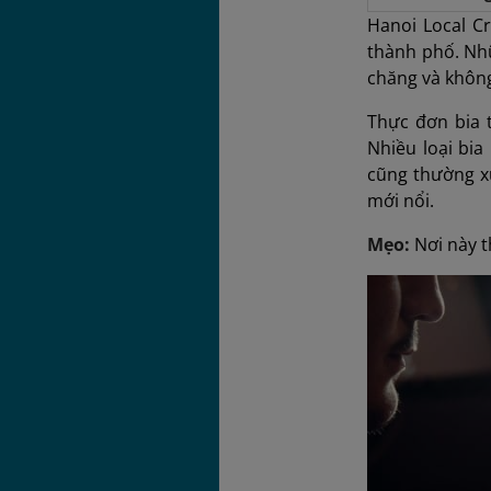
Hanoi Local C
thành phố. Nhữ
chăng và không
Thực đơn bia t
Nhiều loại bia
cũng thường xu
mới nổi.
Mẹo:
Nơi này t