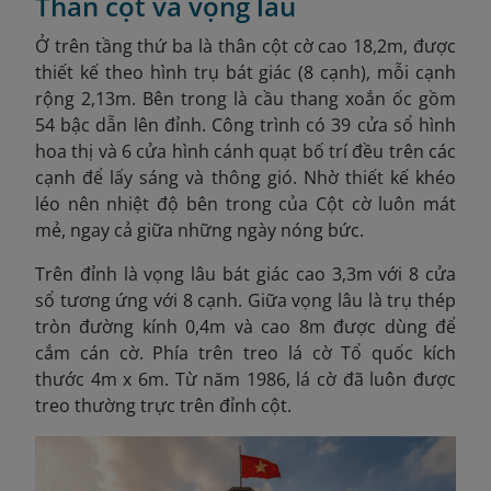
Thân cột và vọng lâu
Ở trên tầng thứ ba là thân cột cờ cao 18,2m, được
thiết kế theo hình trụ bát giác (8 cạnh), mỗi cạnh
rộng 2,13m. Bên trong là cầu thang xoắn ốc gồm
54 bậc dẫn lên đỉnh. Công trình có 39 cửa sổ hình
hoa thị và 6 cửa hình cánh quạt bố trí đều trên các
cạnh để lấy sáng và thông gió. Nhờ thiết kế khéo
léo nên nhiệt độ bên trong của Cột cờ luôn mát
mẻ, ngay cả giữa những ngày nóng bức.
Trên đỉnh là vọng lâu bát giác cao 3,3m với 8 cửa
sổ tương ứng với 8 cạnh. Giữa vọng lâu là trụ thép
tròn đường kính 0,4m và cao 8m được dùng để
cắm cán cờ. Phía trên treo lá cờ Tổ quốc kích
thước 4m x 6m. Từ năm 1986, lá cờ đã luôn được
treo thường trực trên đỉnh cột.