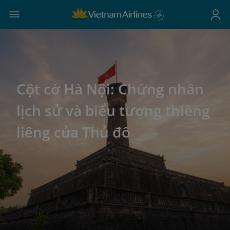
Cột cờ Hà Nội: Chứng nhân
lịch sử và biểu tượng thiêng
liêng của Thủ đô