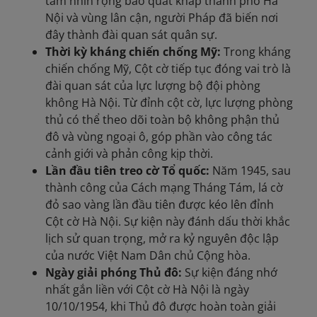
tầm nhìn rộng bao quát khắp thành phố Hà
Nội và vùng lân cận, người Pháp đã biến nơi
đây thành đài quan sát quân sự.
Thời kỳ kháng chiến chống Mỹ:
Trong kháng
chiến chống Mỹ, Cột cờ tiếp tục đóng vai trò là
đài quan sát của lực lượng bộ đội phòng
không Hà Nội. Từ đỉnh cột cờ, lực lượng phòng
thủ có thể theo dõi toàn bộ không phận thủ
đô và vùng ngoại ô, góp phần vào công tác
cảnh giới và phản công kịp thời.
Lần đầu tiên treo cờ Tổ quốc:
Năm 1945, sau
thành công của Cách mạng Tháng Tám, lá cờ
đỏ sao vàng lần đầu tiên được kéo lên đỉnh
Cột cờ Hà Nội. Sự kiện này đánh dấu thời khắc
lịch sử quan trọng, mở ra kỷ nguyên độc lập
của nước Việt Nam Dân chủ Cộng hòa.
Ngày giải phóng Thủ đô:
Sự kiện đáng nhớ
nhất gắn liền với Cột cờ Hà Nội là ngày
10/10/1954, khi Thủ đô được hoàn toàn giải