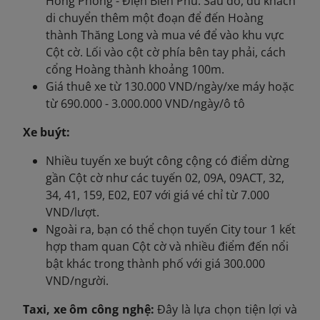
Hồng Phong - Điện Biên Phủ. Sau đó, du khách
di chuyển thêm một đoạn để đến Hoàng
thành Thăng Long và mua vé để vào khu vực
Cột cờ. Lối vào cột cờ phía bên tay phải, cách
cổng Hoàng thành khoảng 100m.
Giá thuê xe từ 130.000 VND/ngày/xe máy hoặc
từ 690.000 - 3.000.000 VND/ngày/ô tô
Xe buýt:
Nhiều tuyến xe buýt công cộng có điểm dừng
gần Cột cờ như các tuyến 02, 09A, 09ACT, 32,
34, 41, 159, E02, E07 với giá vé chỉ từ 7.000
VND/lượt.
Ngoài ra, bạn có thể chọn tuyến City tour 1 kết
hợp tham quan Cột cờ và nhiều điểm đến nổi
bật khác trong thành phố với giá 300.000
VND/người.
Taxi, xe ôm công nghệ:
Đây là lựa chọn tiện lợi và