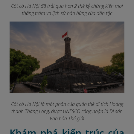
Cột cờ Hà Nội đã trải qua hơn 2 thế kỷ chứng kiến mọi
thăng trầm và lịch sử hào hùng của dân tộc
Cột cờ Hà Nội là một phần của quần thể di tích Hoàng
thành Thăng Long, được UNESCO công nhận là Di sản
Văn hóa Thế giới
Khám phá kiến trúc của