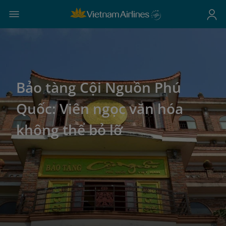
Bảo tàng Cội Nguồn Phú
Quốc: Viên ngọc văn hóa
không thể bỏ lỡ