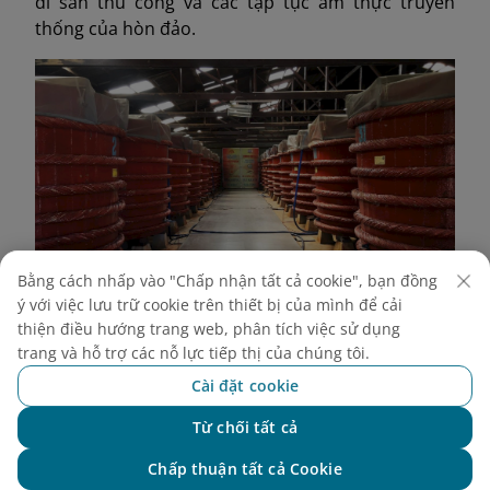
di sản thủ công và các tập tục ẩm thực truyền
thống của hòn đảo.
Bằng cách nhấp vào "Chấp nhận tất cả cookie", bạn đồng
ý với việc lưu trữ cookie trên thiết bị của mình để cải
thiện điều hướng trang web, phân tích việc sử dụng
trang và hỗ trợ các nỗ lực tiếp thị của chúng tôi.
Cài đặt cookie
Nhà máy chứng minh cách các nhà sản xuất địa
phương duy trì các phương pháp truyền thống để đảm
Từ chối tất cả
(Nguồn: Internet)
bảo chất lượng nước mắm cao nhất
Chat với NEO
Chấp thuận tất cả Cookie