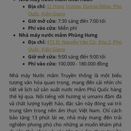
Địa chỉ:
11 Hùng Vương, Dương Đông, Phú
Quốc, Kiên Giang
Giờ mở cửa:
7:30 sáng đến 7:00 tối
Phí vào cửa:
Miễn phí
Nhà máy nước mắm Phùng Hưng
Địa chỉ:
471 Đ. Nguyễn Văn Cừ, Khu 2, Phú
Quốc, Kiên Giang
Giờ mở cửa:
9:00 sáng đến 9:00 tối
Phí vào cửa:
100.000 - 180.000 đồng
Nhà máy Nước mắm Truyền thống là một biểu
tượng văn hóa quan trọng, mang đến cái nhìn chi
tiết về lịch sử sản xuất nước mắm Phú Quốc hàng
thế kỷ qua. Nổi tiếng với hương vị umami đậm đà
và chất lượng tuyệt hảo, đặc sản này đóng vai trò
trung tâm trong nền ẩm thực Việt Nam. Chỉ cách
bảo tàng 13 phút lái xe, nhà máy mang đến trải
nghiệm phong phú cho những ai muốn khám phá