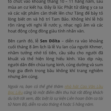
tổ chức vào khoảng tháng 10 – 11 hằng năm, sau
mùa an cư kiết hạ. Đây là lúc Phật tử dâng y ca sa
và các vật phẩm cần thiết lên chư Tăng để bày tỏ
lòng biết ơn và hộ trì Tam Bảo. Không khí lễ hội
rộn ràng với nghi lễ rước y, nhạc ngũ âm và các
hoạt động cộng đồng giàu tính nhân văn.
Bên cạnh đó, lễ
Sen Đôlta
– diễn ra vào khoảng
cuối tháng 8 âm lịch là lễ Vu lan của người Khmer,
nhằm tưởng nhớ tổ tiên, cầu siêu cho người đã
khuất và thể hiện lòng hiếu kính. Vào dịp này,
người dân đến chùa tụng kinh, cúng dường và sum
họp gia đình trong bầu không khí trang nghiêm
nhưng ấm cúng.
Ngoài ra, bạn có thể ghé thăm
nhà hát Cao Văn Lầu
Bạc Liêu
cũng là một điểm đến thu hút rất đông khách
du lịch tới xem, đặc biệt là sự kiện Liên hoan Đờn ca tài
tử Nam Bộ, diễn ra vào tháng 4 hoặc 5 hằng năm.