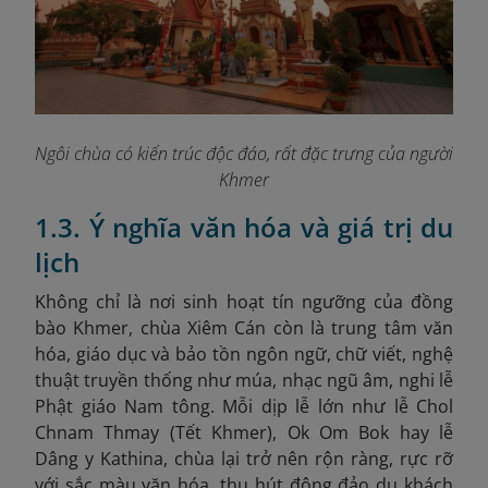
Ngôi chùa có kiến trúc độc đáo, rất đặc trưng của người
Khmer
1.3. Ý nghĩa văn hóa và giá trị du
lịch
Không chỉ là nơi sinh hoạt tín ngưỡng của đồng
bào Khmer, chùa Xiêm Cán còn là trung tâm văn
hóa, giáo dục và bảo tồn ngôn ngữ, chữ viết, nghệ
thuật truyền thống như múa, nhạc ngũ âm, nghi lễ
Phật giáo Nam tông. Mỗi dịp lễ lớn như lễ Chol
Chnam Thmay (Tết Khmer), Ok Om Bok hay lễ
Dâng y Kathina, chùa lại trở nên rộn ràng, rực rỡ
với sắc màu văn hóa, thu hút đông đảo du khách