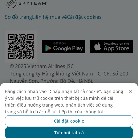
Sơ đồ trang
Liên hệ mua vé
Cài đặt cookies
© 2025 Vietnam Airlines JSC
Tổng công ty Hàng không Việt Nam - CTCP. Số 200
Nguyễn Sơn, Phường Bồ Đề, Hà Nội.
Điện thoại: (+84-24) 38272289. Fax: (+84-24)
Bằng cách nhấp vào "Chấp nhận tất cả cookie", bạn đồng
38722375
ý với việc lưu trữ cookie trên thiết bị của mình để cải
Giấy chứng nhận đăng ký doanh nghiệp, mã số
thiện điều hướng trang web, phân tích việc sử dụng
doanh nghiệp 0100107518, đăng ký lần đầu ngày
trang và hỗ trợ các nỗ lực tiếp thị của chúng tôi.
30/6/2010, đăng ký thay đổi lần thứ 10 ngày
Cài đặt cookie
24/7/2025, cấp bởi Sở Tài chính Thành phố Hà Nội.
Từ chối tất cả
Chat với NEO