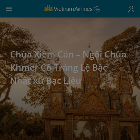
Chùa Xiêm Cán – Ngôi Chùa
Khmer Cổ Tráng Lệ Bậc
Nhất xứ Bạc Liêu