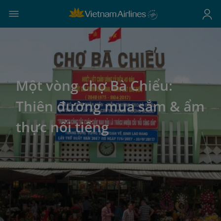
Một vòng chợ Bà Chiểu:
Thiên đường mua sắm & ẩm
thực nổi tiếng