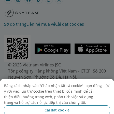
Sơ đồ trang
Liên hệ mua vé
Cài đặt cookies
© 2025 Vietnam Airlines JSC
Tổng công ty Hàng không Việt Nam - CTCP. Số 200
Nguyễn Sơn, Phường Bồ Đề, Hà Nội.
Điện thoại: (+84-24) 38272289. Fax: (+84-24)
Bằng cách nhấp vào "Chấp nhận tất cả cookie", bạn đồng
38722375
ý với việc lưu trữ cookie trên thiết bị của mình để cải
Giấy chứng nhận đăng ký doanh nghiệp, mã số
thiện điều hướng trang web, phân tích việc sử dụng
doanh nghiệp 0100107518, đăng ký lần đầu ngày
trang và hỗ trợ các nỗ lực tiếp thị của chúng tôi.
30/6/2010, đăng ký thay đổi lần thứ 10 ngày
Cài đặt cookie
24/7/2025, cấp bởi Sở Tài chính Thành phố Hà Nội.