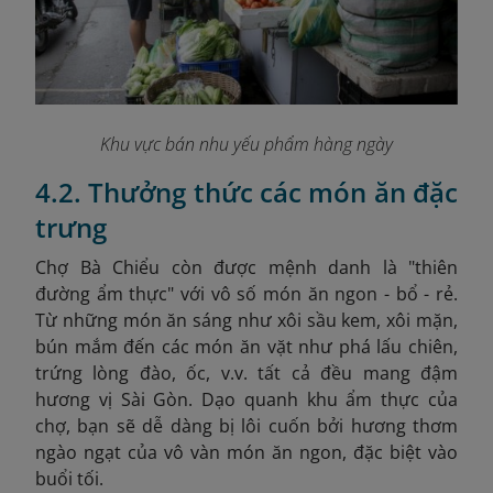
Khu vực bán nhu yếu phẩm hàng ngày
4.2. Thưởng thức các món ăn đặc
trưng
Chợ Bà Chiểu còn được mệnh danh là "thiên
đường ẩm thực" với vô số món ăn ngon - bổ - rẻ.
Từ những món ăn sáng như xôi sầu kem, xôi mặn,
bún mắm đến các món ăn vặt như phá lấu chiên,
trứng lòng đào, ốc, v.v. tất cả đều mang đậm
hương vị Sài Gòn.​ Dạo quanh khu ẩm thực của
chợ, bạn sẽ dễ dàng bị lôi cuốn bởi hương thơm
ngào ngạt của vô vàn món ăn ngon, đặc biệt vào
buổi tối.