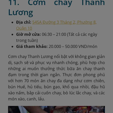
11. Cơm chay Thanh
Lương
Địa chỉ:
545A Đường 3 Tháng 2, Phường 8,
Quận 10
Giờ mở cửa:
06:30 – 21:00 (Tất cả các ngày
trong tuần)
Giá tham khảo:
20.000 – 50.000 VND/món
Cơm chay Thanh Lương nổi bật với không gian giản
dị, sạch sẽ và phục vụ nhanh chóng, phù hợp cho
những ai muốn thưởng thức bữa ăn chay thanh
đạm trong thời gian ngắn. Thực đơn phong phú
với hơn 70 món ăn chay đa dạng như cơm chiên,
bún Huế, hủ tiếu, bún gạo, khổ qua nhồi, đậu hũ
xào nấm, bắp cải cuốn chay, bò lúc lắc chay, và các
món xào, canh, lẩu.