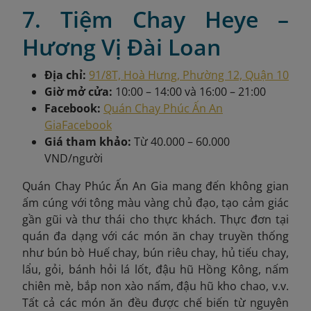
7. Tiệm Chay Heye –
Hương Vị Đài Loan
Địa chỉ:
91/8T, Hoà Hưng, Phường 12, Quận 10
Giờ mở cửa:
10:00 – 14:00 và 16:00 – 21:00
Facebook:
Quán Chay Phúc Ấn An
Gia
Facebook
Giá tham khảo:
Từ 40.000 – 60.000
VND/người
Quán Chay Phúc Ấn An Gia mang đến không gian
ấm cúng với tông màu vàng chủ đạo, tạo cảm giác
gần gũi và thư thái cho thực khách. Thực đơn tại
quán đa dạng với các món ăn chay truyền thống
như bún bò Huế chay, bún riêu chay, hủ tiếu chay,
lẩu, gỏi, bánh hỏi lá lốt, đậu hũ Hồng Kông, nấm
chiên mè, bắp non xào nấm, đậu hũ kho chao, v.v.
Tất cả các món ăn đều được chế biến từ nguyên