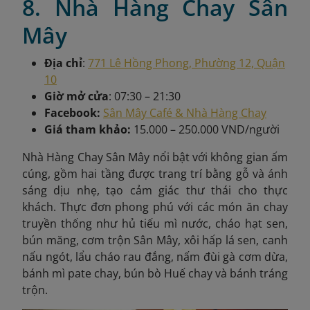
8. Nhà Hàng Chay Sân
Mây
Địa chỉ
:
771 Lê Hồng Phong, Phường 12, Quận
10
Giờ mở cửa
: 07:30 – 21:30
Facebook:
Sân Mây Café & Nhà Hàng Chay
Giá tham khảo:
15.000 – 250.000 VND/người
Nhà Hàng Chay Sân Mây nổi bật với không gian ấm
cúng, gồm hai tầng được trang trí bằng gỗ và ánh
sáng dịu nhẹ, tạo cảm giác thư thái cho thực
khách. Thực đơn phong phú với các món ăn chay
truyền thống như hủ tiếu mì nước, cháo hạt sen,
bún măng, cơm trộn Sân Mây, xôi hấp lá sen, canh
nấu ngót, lẩu cháo rau đắng, nấm đùi gà cơm dừa,
bánh mì pate chay, bún bò Huế chay và bánh tráng
trộn.