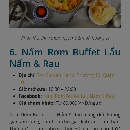
Phần lẩu chay thơm ngon, đậm đà hương vị
6. Nấm Rơm Buffet Lẩu
Nấm & Rau
Địa chỉ
:
744 Sư Vạn Hạnh, Phường 12, Quận
10
Giờ mở cửa:
10:30 – 22:00
Facebook:
Nấm Rơm Buffet Lẩu Nấm & Rau
Giá tham khảo:
Từ 89.000 VND/người
Nấm Rơm Buffet Lẩu Nấm & Rau mang đến không
gian ấm cúng, phù hợp cho gia đình và nhóm bạn.
Thực đơn phong phú với hơn 30 loại rau, nấm tươi