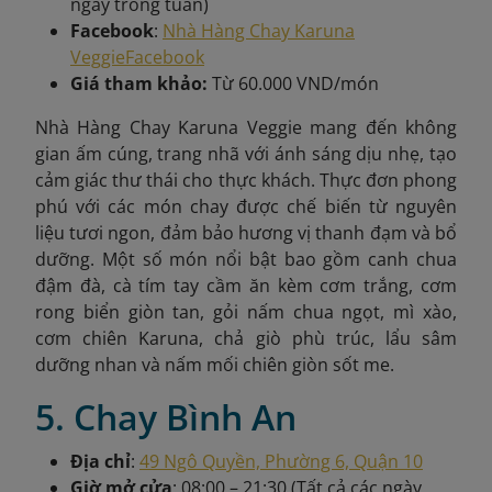
ngày trong tuần)
Facebook
:
Nhà Hàng Chay Karuna
Veggie
Facebook
Giá tham khảo:
Từ 60.000 VND/món
Nhà Hàng Chay Karuna Veggie mang đến không
gian ấm cúng, trang nhã với ánh sáng dịu nhẹ, tạo
cảm giác thư thái cho thực khách. Thực đơn phong
phú với các món chay được chế biến từ nguyên
liệu tươi ngon, đảm bảo hương vị thanh đạm và bổ
dưỡng. Một số món nổi bật bao gồm canh chua
đậm đà, cà tím tay cầm ăn kèm cơm trắng, cơm
rong biển giòn tan, gỏi nấm chua ngọt, mì xào,
cơm chiên Karuna, chả giò phù trúc, lẩu sâm
dưỡng nhan và nấm mối chiên giòn sốt me.
5. Chay Bình An
Địa chỉ
:
49 Ngô Quyền, Phường 6, Quận 10
Giờ mở cửa
: 08:00 – 21:30 (Tất cả các ngày