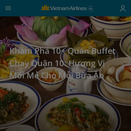
Khám Phá 10+ Quán Buffet
Chay Quận 10: Hương Vị
Mới Mẻ Cho Mỗi Bữa Ăn