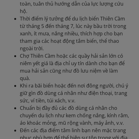
toàn, tuân thủ hướng dẫn của lực lượng cứu
hộ.
Thời điểm lý tưởng để du lịch biển Thiên Cầm
từ tháng 5 đến tháng 7, lúc này bầu trời trong
xanh, ít mưa, nắng nhiều, thích hợp cho bạn
tham gia các hoạt động tắm biển, thể thao
ngoài trời.
Chợ Thiên Cầm hoặc các quầy hải sản lớn có
niêm yết giá là địa chỉ uy tín dành cho bạn để
mua hải sản cũng như đồ lưu niệm về làm
quà.
Khi ra bãi biển hoặc đến nơi đông người, chú ý
giữ gìn đồ dùng cá nhân như điện thoại, trang
sức, ví tiền, túi xách, v.v.
Chuẩn bị đầy đủ các đồ dùng cá nhân cho
chuyến du lịch như kem chống nắng, kính râm,
áo khoác mỏng, mũ rộng vành, máy ảnh, v.v.
Đến các địa điểm tâm linh bạn nên mặc trang
phục phù hợp để thể hiện sự tôn trọng với địa