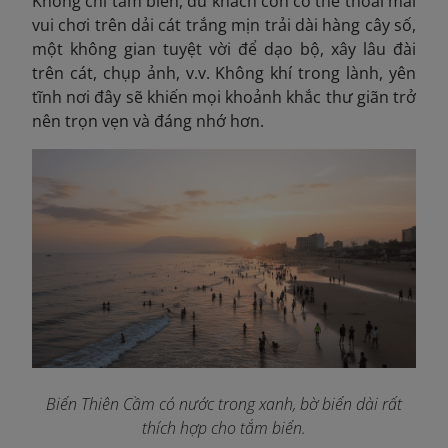
Không chỉ tắm biển, du khách còn có thể thoải mái
vui chơi trên dải cát trắng mịn trải dài hàng cây số,
một không gian tuyệt vời để dạo bộ, xây lâu đài
trên cát, chụp ảnh, v.v. Không khí trong lành, yên
tĩnh nơi đây sẽ khiến mọi khoảnh khắc thư giãn trở
nên trọn vẹn và đáng nhớ hơn.
Biển Thiên Cầm có nước trong xanh, bờ biển dài rất
thích hợp cho tắm biển.