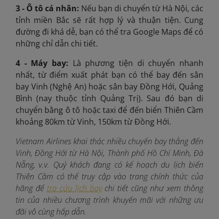
3 - Ô tô cá nhân:
Nếu bạn di chuyển từ Hà Nội, các
tỉnh miền Bắc sẽ rất hợp lý và thuận tiện. Cung
đường đi khá dễ, bạn có thể tra Google Maps để có
những chỉ dẫn chi tiết.
4 - Máy bay:
Là phương tiện di chuyển nhanh
nhất, từ điểm xuất phát bạn có thể bay đến sân
bay Vinh (Nghệ An) hoặc sân bay Đồng Hới, Quảng
Bình (nay thuộc tỉnh Quảng Trị). Sau đó bạn di
chuyển bằng ô tô hoặc taxi để đến biển Thiên Cầm
khoảng 80km từ Vinh, 150km từ Đồng Hới.
Vietnam Airlines khai thác nhiều chuyến bay thẳng đến
Vinh, Đồng Hới từ Hà Nội, Thành phố Hồ Chí Minh, Đà
Nẵng, v.v. Quý khách đang có kế hoạch du lịch biển
Thiên Cầm có thể truy cập vào trang chính thức của
hãng để
tra cứu lịch bay
chi tiết cũng như xem thông
tin của nhiều chương trình khuyến mãi với những ưu
đãi vô cùng hấp dẫn.