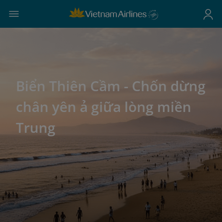
Biển Thiên Cầm - Chốn dừng
chân yên ả giữa lòng miền
Trung