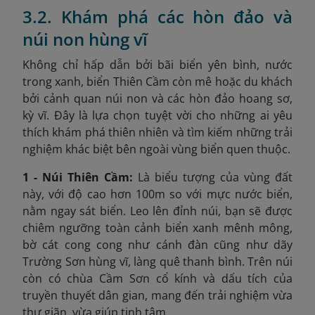
3.2. Khám phá các hòn đảo và
núi non hùng vĩ
Không chỉ hấp dẫn bởi bãi biển yên bình, nước
trong xanh, biển Thiên Cầm còn mê hoặc du khách
bởi cảnh quan núi non và các hòn đảo hoang sơ,
kỳ vĩ. Đây là lựa chọn tuyệt vời cho những ai yêu
thích khám phá thiên nhiên và tìm kiếm những trải
nghiệm khác biệt bên ngoài vùng biển quen thuộc.
1 - Núi Thiên Cầm:
Là biểu tượng của vùng đất
này, với độ cao hơn 100m so với mực nước biển,
nằm ngay sát biển. Leo lên đỉnh núi, bạn sẽ được
chiêm ngưỡng toàn cảnh biển xanh mênh mông,
bờ cát cong cong như cánh đàn cũng như dãy
Trường Sơn hùng vĩ, làng quê thanh bình. Trên núi
còn có chùa Cầm Sơn cổ kính và dấu tích của
truyền thuyết dân gian, mang đến trải nghiệm vừa
thư giãn, vừa giúp tịnh tâm.