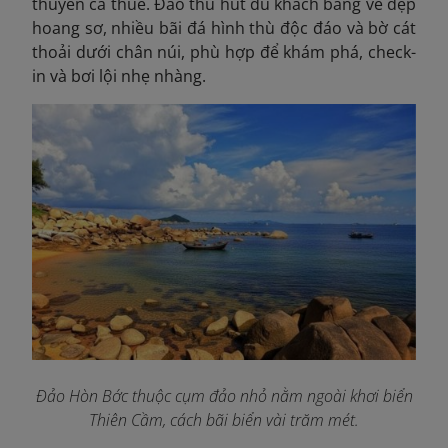
thuyền cá thuê. Đảo thu hút du khách bằng vẻ đẹp
hoang sơ, nhiều bãi đá hình thù độc đáo và bờ cát
thoải dưới chân núi, phù hợp để khám phá, check-
in và bơi lội nhẹ nhàng.
Đảo Hòn Bớc thuộc cụm đảo nhỏ nằm ngoài khơi biển
Thiên Cầm, cách bãi biển vài trăm mét.