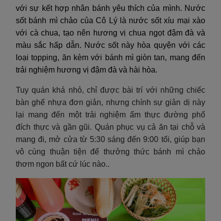
với sự kết hợp nhân bánh yêu thích của mình. Nước
sốt bánh mì chảo của Cô Lý là nước sốt xíu mại xào
với cà chua, tạo nên hương vị chua ngọt đậm đà và
màu sắc hấp dẫn. Nước sốt này hòa quyện với các
loại topping, ăn kèm với bánh mì giòn tan, mang đến
trải nghiệm hương vị đậm đà và hài hòa.
Tuy quán khá nhỏ, chỉ được bài trí với những chiếc
bàn ghế nhựa đơn giản, nhưng chính sự giản dị này
lại mang đến một trải nghiệm ẩm thực đường phố
đích thực và gần gũi. Quán phục vụ cả ăn tại chỗ và
mang đi, mở cửa từ 5:30 sáng đến 9:00 tối, giúp bạn
vô cùng thuận tiện để thưởng thức bánh mì chảo
thơm ngon bất cứ lúc nào.
.