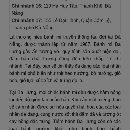
Chi nhánh 16:
119 Hà Huy Tập, Thanh Khê, Đà
Nẵng
Chi nhánh 17:
155 Lê Đại Hành, Quận Cẩm Lệ,
Thành phố Đà Nẵng
Là thương hiệu bánh mì truyền thống lâu đời tại Đà
Nẵng, được thành lập từ năm 1987, Bánh mì Ba
Hưng gây ấn tượng với quy trình sản xuất hiện đại,
đảm bảo chất lượng đồng đều trên khắp 17 chi
nhánh. Tại đây, bạn sẽ tìm thấy đa dạng các loại nhân
bánh mì phổ biến như thịt heo nướng, bò nướng, giò
heo, giò lụa, xúc xích và trứng ốp la.
Tại Ba Hưng, mỗi chiếc bánh mì đều được hâm nóng
lại đến độ giòn tan hoàn hảo. Khi cắn một miếng, bạn
sẽ cảm nhận được sự hòa quyện hài hòa của các loại
nhân đa dạng, cùng nước sốt thịt đậm đà và tương ớt
cay nồng đặc trưng. Tiệm bánh Ba Hưng còn có các
loại bánh nướng khác như bánh bao, bánh