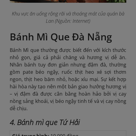
Khu vực ăn uống
rộng rãi
và thoáng mát của quán bà
La
n
(Nguồn: Internet)
Bánh Mì Que Đà Nẵng
Bánh Mì que thường được biết đến với kích thước
nhỏ gọn, giá cả phải chăng và hương vị dễ ăn.
Nhân bánh tuy đơn giản nhưng đậm đà, thường
gồm pate béo ngậy, ruốc thịt heo xé sợi thơm
ngon, thịt heo băm nhỏ, hoặc xíu mại. Sự kết hợp
hài hòa này tạo nên một bản giao hưởng hương vị
– vị đậm đà được cân bằng hoàn hảo bởi vị cay
nồng sảng khoái, vị béo ngậy tinh tế và vị cay nồng
dễ chịu.
4. Bánh mì que Tứ Hải
Giá trung bình:
10.000 đồng