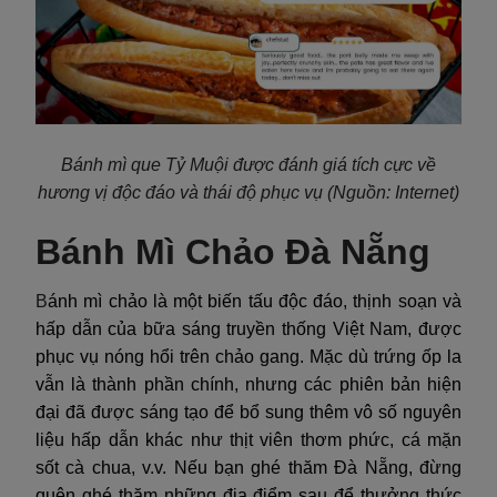
Bánh mì que Tỷ Muội được đánh giá tích cực về
hương vị độc đáo và thái độ phục vụ
(Nguồn: Internet)
Bánh Mì Chảo Đà Nẵng
B
ánh mì chảo là một biến tấu độc đáo, thịnh soạn và
hấp dẫn của bữa sáng truyền thống Việt Nam, được
phục vụ nóng hổi trên chảo gang. Mặc dù trứng ốp la
vẫn là thành phần chính, nhưng các phiên bản hiện
đại đã được sáng tạo để bổ sung thêm vô số nguyên
liệu hấp dẫn khác như thịt viên thơm phức, cá mặn
sốt cà chua, v.v. Nếu bạn ghé thăm Đà Nẵng, đừng
quên ghé thăm những địa điểm sau để thưởng thức