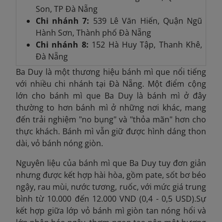
Son, TP Đà Nẵng
Chi nhánh 7:
539 Lê Văn Hiến, Quận Ngũ
Hành Sơn, Thành phố Đà Nẵng
Chi nhánh 8:
152 Hà Huy Tập, Thanh Khê,
Đà Nẵng
Ba Duy là một thương hiệu bánh mì que nổi tiếng
với nhiều chi nhánh tại Đà Nẵng. Một điểm cộng
lớn cho bánh mì que Ba Duy là bánh mì ở đây
thường to hơn bánh mì ở những nơi khác, mang
đến trải nghiệm "no bụng" và "thỏa mãn" hơn cho
thực khách. Bánh mì vẫn giữ được hình dáng thon
dài, vỏ bánh nóng giòn.
Nguyên liệu của bánh mì que Ba Duy tuy đơn giản
nhưng được kết hợp hài hòa, gồm pate, sốt bơ béo
ngậy, rau mùi, nước tương, ruốc, với mức giá trung
bình từ
10.000 đến 12.000 VND (0,4 - 0,5 USD).
Sự
kết hợp giữa lớp vỏ bánh mì giòn tan nóng hổi và