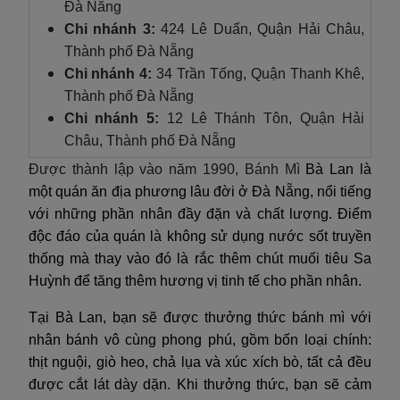
Đà Nẵng
Chi nhánh 3:
424 Lê Duẩn, Quận Hải Châu,
Thành phố Đà Nẵng
Chi nhánh 4:
34 Trần Tống, Quận Thanh Khê,
Thành phố Đà Nẵng
Chi nhánh 5:
12 Lê Thánh Tôn, Quận Hải
Châu, Thành phố Đà Nẵng
Được thành lập vào năm 1990,
Bánh Mì
Bà Lan là
một quán ăn địa phương lâu đời ở Đà Nẵng, nổi tiếng
với những phần nhân đầy đặn và chất lượng. Điểm
độc đáo của quán là không sử dụng nước sốt truyền
thống mà thay vào đó là rắc thêm chút muối tiêu Sa
Huỳnh để tăng thêm hương vị tinh tế cho phần nhân.
Tại Bà Lan, bạn sẽ được thưởng thức bánh mì với
nhân bánh vô cùng phong phú, gồm bốn loại chính:
thịt nguội, giò heo, chả lụa và xúc xích bò, tất cả đều
được cắt lát dày dặn. Khi thưởng thức, bạn sẽ cảm