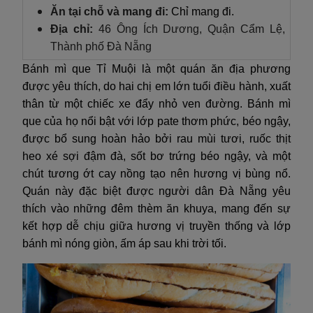
Ăn tại chỗ và mang đi:
Chỉ mang đi.
Địa chỉ:
46 Ông Ích Dương, Quận Cẩm Lệ,
Thành phố Đà Nẵng
Bánh mì que Tỉ Muội là một quán ăn địa phương
được yêu thích, do hai chị em lớn tuổi điều hành, xuất
thân từ một chiếc xe đẩy nhỏ ven đường. Bánh mì
que của họ nổi bật với lớp pate thơm phức, béo ngậy,
được bổ sung hoàn hảo bởi rau mùi tươi, ruốc thịt
heo xé sợi đậm đà, sốt bơ trứng béo ngậy, và một
chút tương ớt cay nồng tạo nên hương vị bùng nổ.
Quán này đặc biệt được người dân Đà Nẵng yêu
thích vào những đêm thèm ăn khuya, mang đến sự
kết hợp dễ chịu giữa hương vị truyền thống và lớp
bánh mì nóng giòn, ấm áp sau khi trời tối.