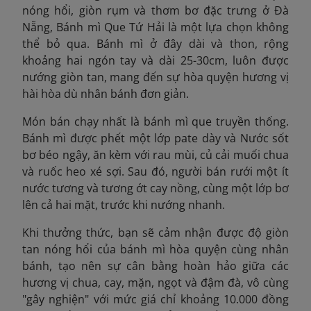
nóng hổi, giòn rụm và thơm bơ đặc trưng ở Đà
Nẵng, Bánh mì Que Tứ Hải là một lựa chọn không
thể bỏ qua. Bánh mì ở đây dài và thon, rộng
khoảng hai ngón tay và dài 25-30cm, luôn được
nướng giòn tan, mang đến sự hòa quyện hương vị
hài hòa dù nhân bánh đơn giản.
Món bán chạy nhất là bánh mì que truyền thống.
Bánh mì được phết một lớp pate dày v
à
Nước sốt
bơ béo ngậy, ăn kèm với rau mùi, củ cải muối chua
và ruốc heo xé sợi. Sau đó, người bán rưới một ít
nước tương và tương ớt cay nồng, cùng một lớp bơ
lên cả hai mặt, trước khi nướng nhanh.
Khi thưởng thức, bạn sẽ cảm nhận được độ giòn
tan nóng hổi của bánh mì hòa quyện cùng nhân
bánh, tạo nên sự cân bằng hoàn hảo giữa các
hương vị chua, cay, mặn, ngọt và đậm đà, vô cùng
"gây nghiện" với mức giá chỉ khoảng 10.000 đồng