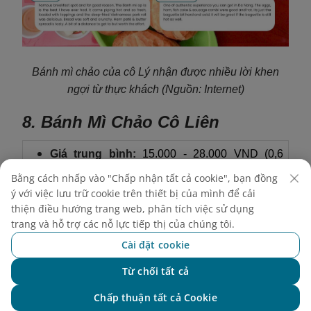
Bánh mì chảo của cô Lý nhận được nhiều lời khen
ngợi từ thực khách
(Nguồn: Internet)
8. Bánh Mì Chảo Cô Liên
Giá trung bình:
15.000 - 28.000 VND (0,6
USD - 1,1 USD)
Bằng cách nhấp vào "Chấp nhận tất cả cookie", bạn đồng
Giờ mở cửa:
6:00 sáng - 2:00 chiều
ý với việc lưu trữ cookie trên thiết bị của mình để cải
Ăn tại chỗ và mang đi:
Có chỗ ngồi
thiện điều hướng trang web, phân tích việc sử dụng
trang và hỗ trợ các nỗ lực tiếp thị của chúng tôi.
Địa chỉ:
40 Nguyễn Hoàng, Quận Hải Châu,
Thành phố Đà Nẵng
Cài đặt cookie
Là một tiệm bánh mì địa phương lâu đời, Bánh Mì
Từ chối tất cả
Chat với NEO
Chảo Cô Liên đặc biệt nổi tiếng với món thịt heo quay
Chấp thuận tất cả Cookie
chảo độc đáo. Cô Liên tỉ mỉ trong việc lựa chọn thịt