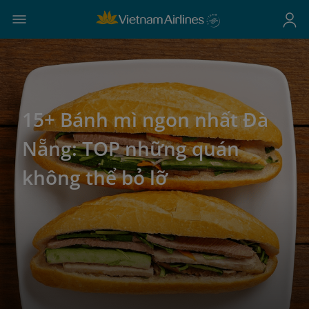
15+ Bánh mì ngon nhất Đà
Nẵng: TOP những quán
không thể bỏ lỡ