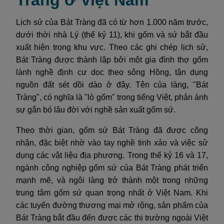
Tràng ở Việt Nam
Lịch sử của Bát Tràng đã có từ hơn 1.000 năm trước,
dưới thời nhà Lý (thế kỷ 11), khi gốm và sứ bắt đầu
xuất hiện trong khu vực. Theo các ghi chép lịch sử,
Bát Tràng được thành lập bởi một gia đình thợ gốm
lành nghề định cư dọc theo sông Hồng, tận dụng
nguồn đất sét dồi dào ở đây. Tên của làng, "Bát
Tràng", có nghĩa là "lò gốm" trong tiếng Việt, phản ánh
sự gắn bó lâu đời với nghề sản xuất gốm sứ.
Theo thời gian, gốm sứ Bát Tràng đã được công
nhận, đặc biệt nhờ vào tay nghề tinh xảo và việc sử
dụng các vật liệu địa phương. Trong thế kỷ 16 và 17,
ngành công nghiệp gốm sứ của Bát Tràng phát triển
mạnh mẽ, và ngôi làng trở thành một trong những
trung tâm gốm sứ quan trọng nhất ở Việt Nam. Khi
các tuyến đường thương mại mở rộng, sản phẩm của
Bát Tràng bắt đầu đến được các thị trường ngoài Việt