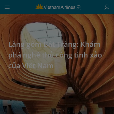
Làng gốm Bát Tràng: Khám
phá nghề thủ công tinh xảo
của Việt Nam