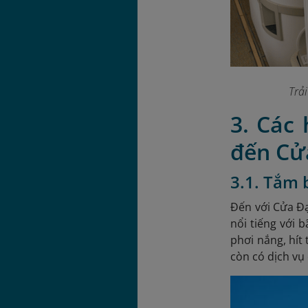
Trả
3. Các
đến Cử
3.1. Tắm 
Đến với Cửa Đạ
nổi tiếng với
phơi nắng, hít 
còn có dịch vụ 