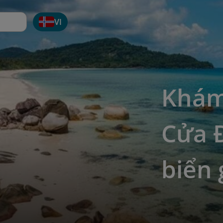
VI
Khám
Cửa 
biển 