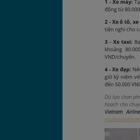
1 - Xe máy:
Tạ
động từ 80.000
2 - Xe ô tô, x
tiện nghi cho c
3 - Xe taxi:
Bạ
khoảng 80.00
VND/chuyến.
4 - Xe đạp:
Nế
giữ kỷ niệm vớ
đến 50.000 VN
Dù lựa chọn phư
hoạch cho chuy
Vietnam Airline
routemap/timet