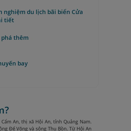
nh nghiệm du lịch bãi biển Cửa
i tiết
 phá thêm
huyến bay
m?
Cẩm An, thị xã Hội An, tỉnh Quảng Nam.
 sông Đế Võng và sông Thu Bồn. Từ Hội An