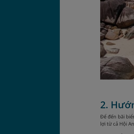
2. Hướn
Để đến bãi biể
lợi từ cả Hội A