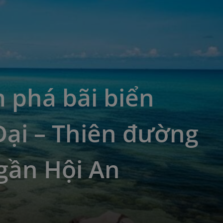
 phá bãi biển
Đại – Thiên đường
gần Hội An