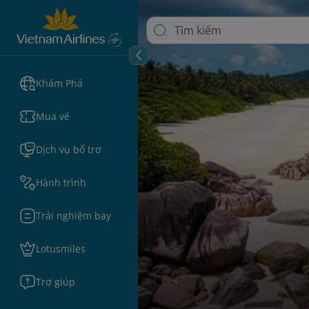
Khám Phá
Mua vé
Dịch vụ bổ trợ
Hành trình
Trải nghiệm bay
Lotusmiles
Trợ giúp