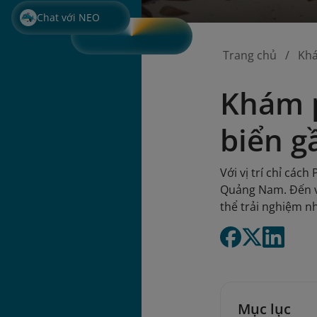
Chat với NEO
Trang chủ
Kh
Khám p
biển g
Với vị trí chỉ các
Quảng Nam. Đến v
thể trải nghiệm nh
Mục lục