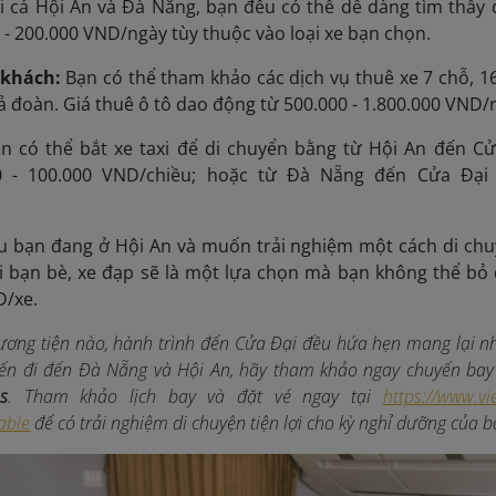
i cả Hội An và Đà Nẵng, bạn đều có thể dễ dàng tìm thấy 
 - 200.000 VND/ngày tùy thuộc vào loại xe bạn chọn.
e khách:
Bạn có thể tham khảo các dịch vụ thuê xe 7 chỗ, 1
ả đoàn. Giá thuê ô tô dao động từ 500.000 - 1.800.000 VND/ng
n có thể bắt xe taxi để di chuyển bằng từ Hội An đến C
0 - 100.000 VND/chiều; hoặc từ Đà Nẵng đến Cửa Đại 
u bạn đang ở Hội An và muốn trải nghiệm một cách di chu
i bạn bè, xe đạp sẽ là một lựa chọn mà bạn không thể bỏ
D/xe.
ơng tiện nào, hành trình đến Cửa Đại đều hứa hẹn mang lại nh
ến đi đến Đà Nẵng và Hội An, hãy tham khảo ngay chuyến bay
s
.
Tham khảo lịch bay và đặt vé ngay tại
https://www.vi
able
để có trải nghiệm di chuyện tiện lợi
cho kỳ nghỉ dưỡng của b