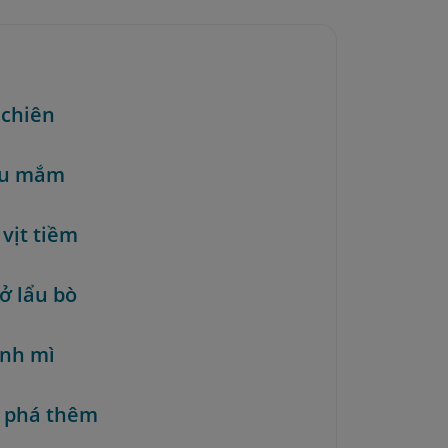
 chiên
ẩu mắm
 vịt tiềm
ở lẩu bò
ánh mì
 phá thêm