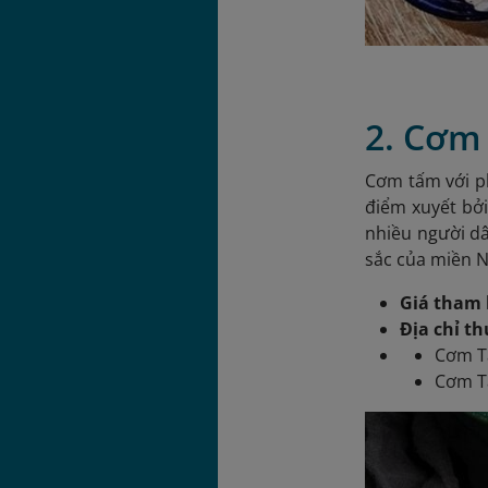
2. Cơm
Cơm tấm với p
điểm xuyết bở
nhiều người d
sắc của miền 
Giá tham 
Địa chỉ t
Cơm T
Cơm Tấ