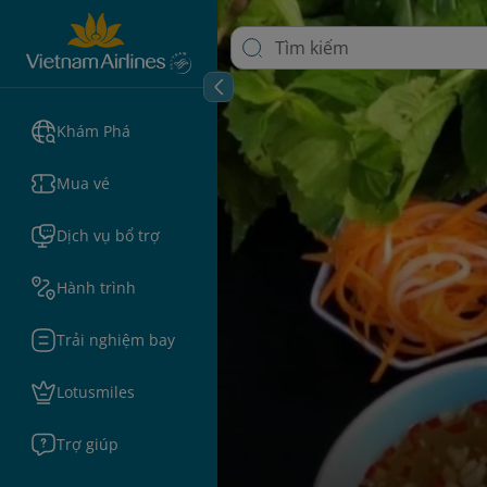
Khám Phá
Mua vé
Dịch vụ bổ trợ
Hành trình
Trải nghiệm bay
Lotusmiles
Trợ giúp