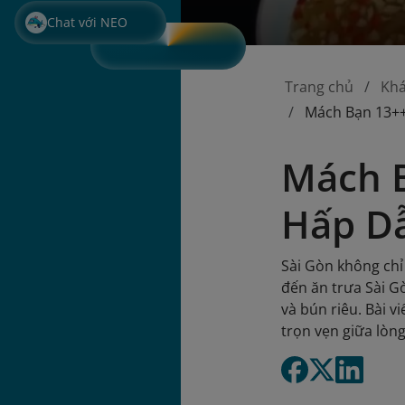
Chat với NEO
Trang chủ
Kh
Mách Bạn 13++
Mách B
Hấp D
Sài Gòn không chỉ
đến ăn trưa Sài G
và bún riêu. Bài 
trọn vẹn giữa lòn