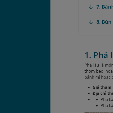
7. Bán
8. Bún
1. Phá 
Phá lấu là mó
thơm béo, hòa
bánh mì hoặc b
Giá tham 
Địa chỉ t
Phá L
Phá L