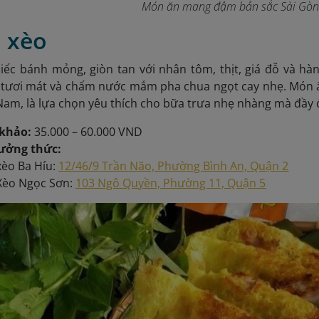
Món ăn mang đậm bản sắc Sài Gò
h xèo
iếc bánh mỏng, giòn tan với nhân tôm, thịt, giá đỗ và h
 tươi mát và chấm nước mắm pha chua ngọt cay nhẹ. Món
am, là lựa chọn yêu thích cho bữa trưa nhẹ nhàng mà đầy
khảo:
35.000 – 60.000 VND
hưởng thức:
xèo Ba Híu:
12/46/9 Trần Não, Phường Bình An, Quận 2
Xèo Ngọc Sơn:
103 Ngô Quyền, Phường 11, Quận 5