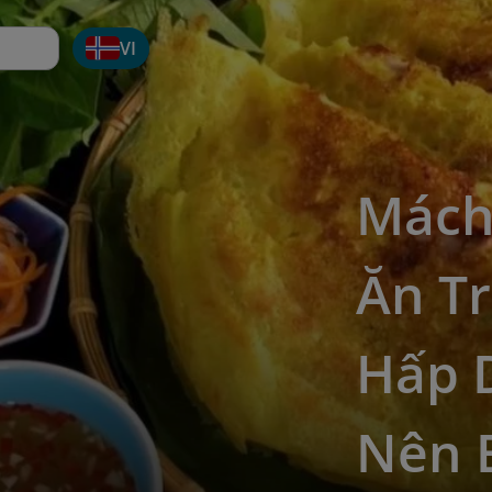
VI
Mách
Ăn T
Hấp 
Nên 