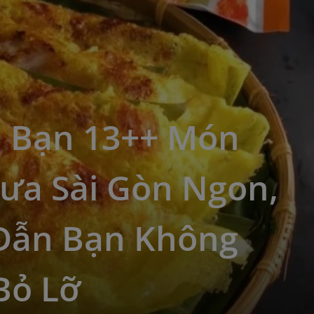
 Bạn 13++ Món
rưa Sài Gòn Ngon,
Dẫn Bạn Không
Bỏ Lỡ