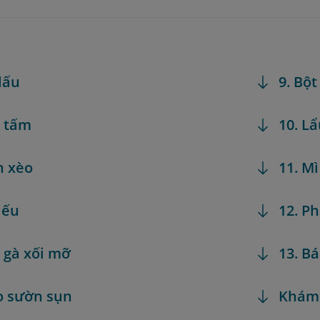
 lấu
9. Bột
m tấm
10. L
h xèo
11. Mì
iếu
12. Ph
 gà xối mỡ
13. B
o sườn sụn
Khám