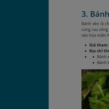
3. Bán
Bánh xèo là ch
cùng rau sống
văn hóa miền N
Giá tham 
Địa chỉ t
Bánh 
Bánh 