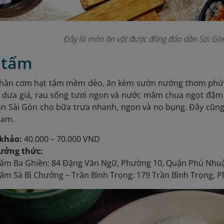
Đây là món ăn vặt được đông đảo dân Sài Gòn
 tấm
hần cơm hạt tấm mềm dẻo, ăn kèm sườn nướng thơm phức,
i dưa giá, rau sống tươi ngon và nước mắm chua ngọt đậm
ân Sài Gòn cho bữa trưa nhanh, ngon và no bụng. Đây cũng
Nam.
khảo:
40.000 – 70.000 VND
hưởng thức:
ấm Ba Ghiền: 84 Đặng Văn Ngữ, Phường 10, Quận Phú Nhu
m Sà Bì Chưởng – Trần Bình Trọng: 179 Trần Bình Trọng, 