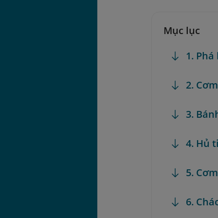
Mục lục
1. Phá
2. Cơ
3. Bán
4. Hủ t
5. Cơm
6. Chá