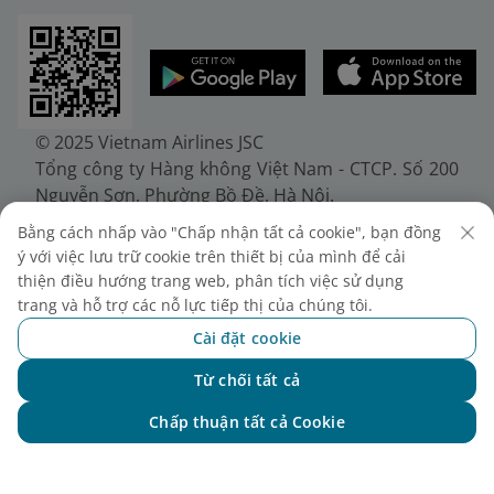
© 2025 Vietnam Airlines JSC
Tổng công ty Hàng không Việt Nam - CTCP. Số 200
Nguyễn Sơn, Phường Bồ Đề, Hà Nội.
Điện thoại: (+84-24) 38272289. Fax: (+84-24)
Bằng cách nhấp vào "Chấp nhận tất cả cookie", bạn đồng
38722375
ý với việc lưu trữ cookie trên thiết bị của mình để cải
Giấy chứng nhận đăng ký doanh nghiệp, mã số
thiện điều hướng trang web, phân tích việc sử dụng
doanh nghiệp 0100107518, đăng ký lần đầu ngày
trang và hỗ trợ các nỗ lực tiếp thị của chúng tôi.
30/6/2010, đăng ký thay đổi lần thứ 10 ngày
Cài đặt cookie
24/7/2025, cấp bởi Sở Tài chính Thành phố Hà Nội.
Từ chối tất cả
Chat với NEO
Chấp thuận tất cả Cookie