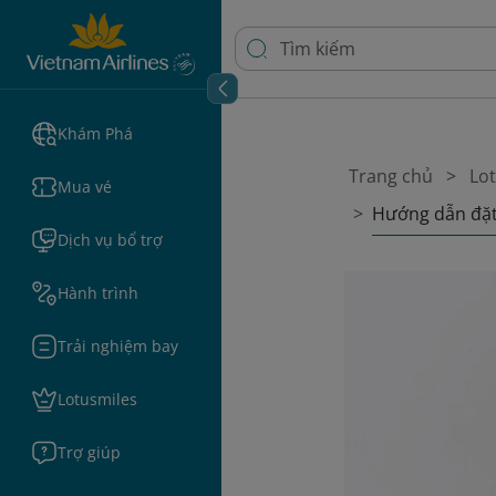
Khám Phá
Trang chủ
Lo
Mua vé
Hướng dẫn đặt 
Dịch vụ bổ trợ
Hành trình
Trải nghiệm bay
Lotusmiles
Trợ giúp