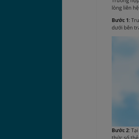
Trường hợp 
lòng liên h
Bước 1
: Tr
dưới bên tr
Bước 2
: Tạ
thức số thẻ