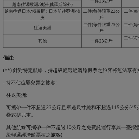
一件23公斤
越南往返歐洲/澳洲(俄羅斯除外)
越南往返日本/俄羅斯 ; 日本前往亞洲/澳
二件(每件限重23公
二件(每
洲
斤
二件(每件限重23公
二件(每
往返美洲
斤
二件(每
其他
一件23公斤
備註:
(**) 針對特定航線，持超級輕選經濟艙機票之旅客將無法享
- 持不佔位嬰兒票之旅客:
往返美洲:
可攜帶一件不超過23公斤且單邊尺寸總和不超過115公分(4
疊式嬰兒車。
其他航線可攜帶一件不超過10公斤之免費託運行李與一臺摺
級輕選經濟艙票種之旅客)。