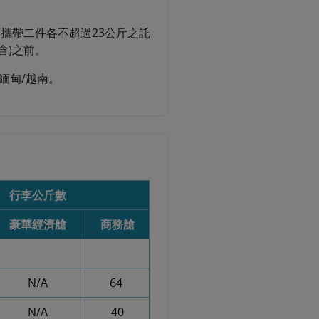
可攜帶二件各不超過23公斤之託
(含)之前。
/緬甸/越南。
行李公斤數
豪華經濟艙
商務艙
N/A
64
N/A
40