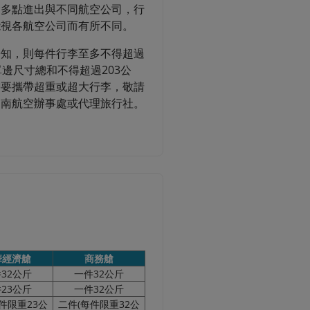
含多點進出與不同航空公司，行
能視各航空公司而有所不同。
告知，則每件行李至多不得超過
單邊尺寸總和不得超過203公
需要攜帶超重或超大行李，敬請
越南航空辦事處或代理旅行社。
華經濟艙
商務艙
32公斤
一件32公斤
23公斤
一件32公斤
件限重23公
二件(每件限重32公