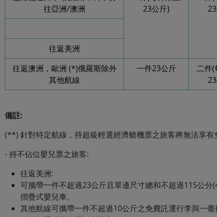
往亞洲/澳洲
23公斤)
2
往返美洲
往返澳洲，歐洲 (*)俄羅斯除外
一件23公斤
二件
其他航線
2
備註
:
(**) 針對特定航線，持超級輕選經濟艙機票之旅客將無法享
- 持不佔位嬰兒票之旅客:
往返美洲:
可攜帶一件不超過23公斤且單邊尺寸總和不超過115公分(
摺疊式嬰兒車。
其他航線可攜帶一件不超過10公斤之免費託運行李與一臺