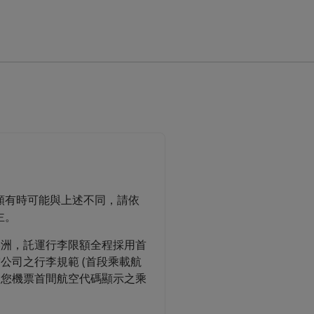
額有時可能與上述不同，請依
主。
美洲，託運行李限額全程採用首
公司之行李規範 (首段乘載航
為您機票首間航空代碼顯示之乘