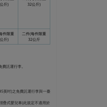
3公斤)
32公斤
)
(每件限重
二件(每件限重
3公斤)
32公斤
有免費託運行李。
45英吋)之免費託運行李與一臺
摺疊式嬰兒車(此規定不適用於