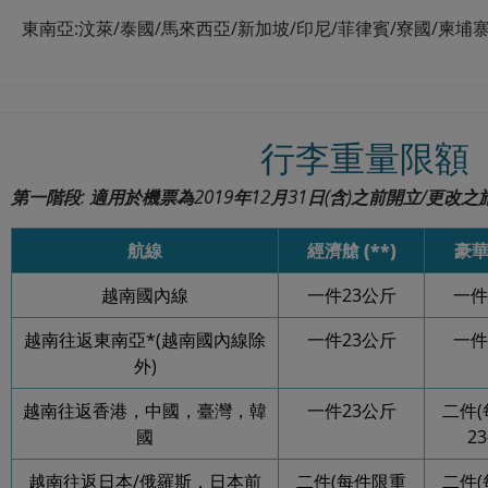
東南亞:汶萊/泰國/馬來西亞/新加坡/印尼/菲律賓/寮國/柬埔
行李重量限額
第一階段: 適用於機票為2019年12月31日(含)之前開立/更改之
航線
經濟艙 (**)
豪
越南國內線
一件23公斤
一件
越南往返東南亞*(越南國內線除
一件23公斤
一件
外)
越南往返香港，中國，臺灣，韓
一件23公斤
二件
國
2
越南往返日本/俄羅斯，日本前
二件(每件限重
二件