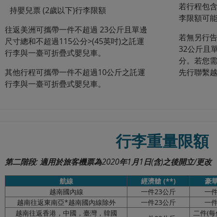
若行程包
持嬰兒票 (2歲以下)行李限額
李限額可
往返美洲可攜帶一件不超過 23公斤且單邊
若無另行
尺寸總和不超過115公分>(45英吋)之託運
32公斤且
行李與一臺可折疊式嬰兒車。
分。若您
其他行程可攜帶一件不超過10公斤之託運
先行聯繫
行李與一臺可折疊式嬰兒車。
行李重量限額
第二階段: 適用於旅客機票為2020年1月1日(含)之後開立/更改
航線
經濟艙 (**)
豪
越南國內線
一件23公斤
一件
越南往返東南亞*越南國內線除外
一件23公斤
一件
越南往返香港，中國，臺灣，韓國
二件(每