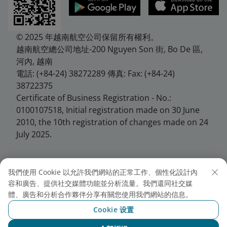
© 2025 年越南航空公司保留所有權利。
越南航空總公司地址-200 Nguyen Son 街, Bo De 區,
河內, 越南
電話: (+84-24) 38272289 傳真: Fax: (+84-24)
38722375
Certificate of Business Registration - No.:
0100107518, Initial registration made on 30 June
2010, the 10th registration of changes made on 24
July 2025.
我們使用 Cookie 以允許我們網站的正常工作、個性化設計內
越南航空台北分公司
容和廣告、提供社交媒體功能並分析流量。我們還同社交媒
體、廣告和分析合作夥伴分享有關您使用我們網站的信息。
地址: 10458台北市中山區松江路146號7樓
Cookie 设置
電話: +886 2 25678286