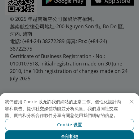
© 2025 年越南航空公司保留所有權利。
越南航空總公司地址-200 Nguyen Son 街, Bo De 區,
河內, 越南
電話: (+84-24) 38272289 傳真: Fax: (+84-24)
38722375
Certificate of Business Registration - No.:
0100107518, Initial registration made on 30 June
2010, the 10th registration of changes made on 24
July 2025.
我們使用 Cookie 以允許我們網站的正常工作、個性化設計內
越南航空台北分公司
容和廣告、提供社交媒體功能並分析流量。我們還同社交媒
體、廣告和分析合作夥伴分享有關您使用我們網站的信息。
地址: 10458台北市中山區松江路146號7樓
Cookie 设置
電話: +886 2 25678286
全部拒絕