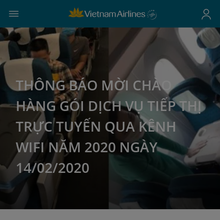
THÔNG BÁO MỜI CHÀO
HÀNG GÓI DỊCH VỤ TIẾP THỊ
TRỰC TUYẾN QUA KÊNH
WIFI NĂM 2020 NGÀY
14/02/2020