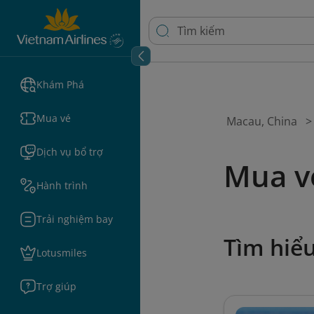
Khám Phá
Mua vé
Macau, China
Dịch vụ bổ trợ
Mua v
Hành trình
Trải nghiệm bay
Tìm hiể
Lotusmiles
Trợ giúp