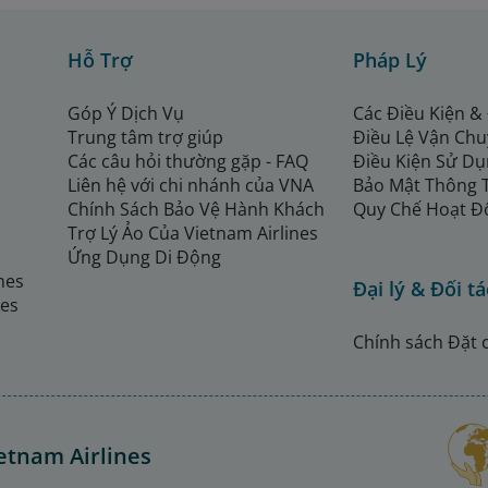
Hỗ Trợ
Pháp Lý
Góp Ý Dịch Vụ
Các Điều Kiện &
Trung tâm trợ giúp
Điều Lệ Vận Ch
Các câu hỏi thường gặp - FAQ
Điều Kiện Sử Dụ
Liên hệ với chi nhánh của VNA
Bảo Mật Thông 
Chính Sách Bảo Vệ Hành Khách
Quy Chế Hoạt Đ
Trợ Lý Ảo Của Vietnam Airlines
Ứng Dụng Di Động
ines
Đại lý & Đối tá
nes
Chính sách Đặt 
etnam Airlines