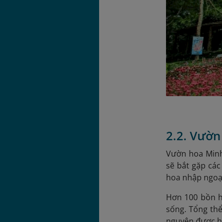
2.2. Vườ
Vườn hoa Minh
sẽ bắt gặp các
hoa nhập ngoạ
Hơn 100 bồn 
sống. Tổng th
nguyên được hồ