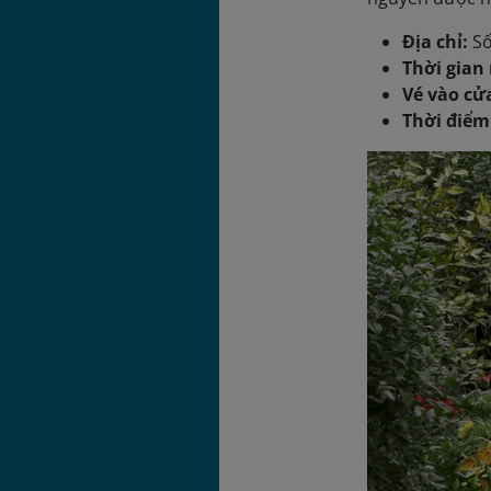
Địa chỉ:
Số
Thời gian
Vé vào cử
Thời điểm