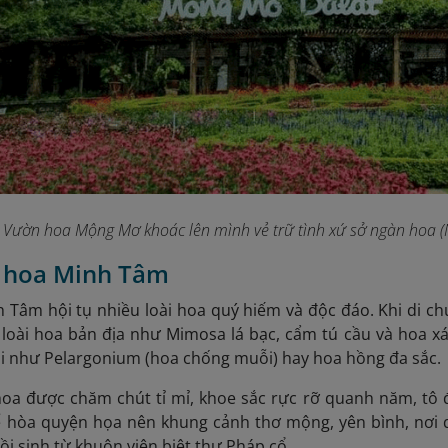
Vườn hoa Mộng Mơ khoác lên mình vẻ trữ tình xứ sở ngàn hoa
(
n hoa Minh Tâm
 Tâm hội tụ nhiều loài hoa quý hiếm và độc đáo. Khi di c
 loài hoa bản địa như Mimosa lá bạc, cẩm tú cầu
và hoa xá
i như Pelargonium (hoa chống muỗi) hay hoa hồng đa sắc.
hoa được chăm chút
tỉ mỉ, khoe sắc rực rỡ quanh năm, tô
ể hòa quyện họa nên khung cảnh thơ mộng, yên bình, nơi d
i sinh từ khuôn viên biệt thự Pháp cổ.