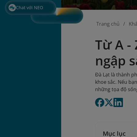
Chat với NEO
Trang chủ
Kh
Từ A -
ngập s
Đà Lạt là thành p
khoe sắc. Nếu bạn
những tọa độ sống 
Mục lục