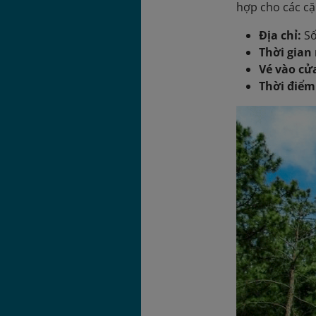
hợp cho các cặ
Địa chỉ:
Số
Thời gian
Vé vào cử
Thời điểm