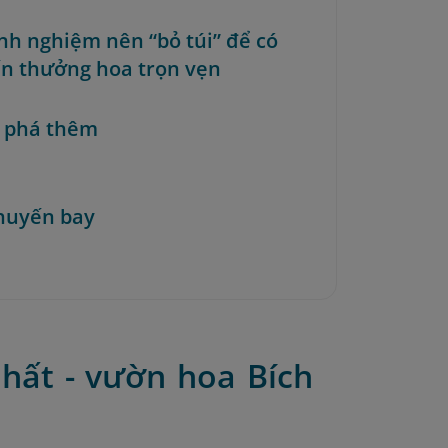
inh nghiệm nên “bỏ túi” để có
n thưởng hoa trọn vẹn
 phá thêm
huyến bay
nhất - vườn hoa Bích