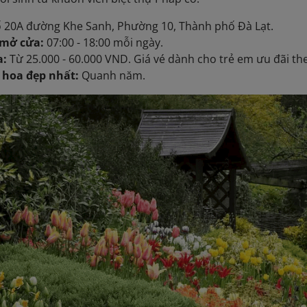
 20A đường Khe Sanh, Phường 10, Thành phố Đà Lạt.
 mở cửa:
07:00 - 18:00 mỗi ngày.
a:
Từ 25.000 - 60.000 VND. Giá vé dành cho trẻ em ưu đãi t
 hoa đẹp nhất:
Quanh năm.