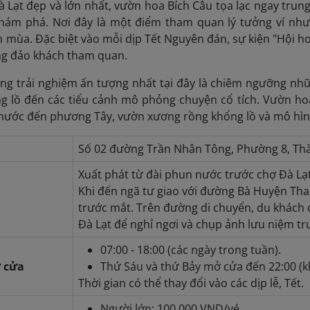
 Lạt đẹp và lớn nhất, vườn hoa Bích Câu tọa lạc ngay trun
hám phá. Nơi đây là một điểm tham quan lý tưởng ví như 
 mùa. Đặc biệt vào mỗi dịp Tết Nguyên đán, sự kiện "Hội h
ng đảo khách tham quan.
ng trải nghiệm ấn tượng nhất tại đây là chiêm ngưỡng nh
g lồ đến các tiểu cảnh mô phỏng chuyện cổ tích. Vườn hoa
 nước đến phương Tây, vườn xương rồng khổng lồ và mô hìn
Số 02 đường Trần Nhân Tông, Phường 8, Thà
Xuất phát từ đài phun nước trước chợ Đà Lạ
Khi đến ngã tư giao với đường Bà Huyện Tha
trước mắt. Trên đường di chuyển, du khách 
Đà Lạt để nghỉ ngơi và chụp ảnh lưu niệm tr
07:00 - 18:00 (các ngày trong tuần).
 cửa
Thứ Sáu và thứ Bảy mở cửa đến 22:00 (kh
Thời gian có thể thay đổi vào các dịp lễ, Tết.
Người lớn: 100.000 VND/vé.