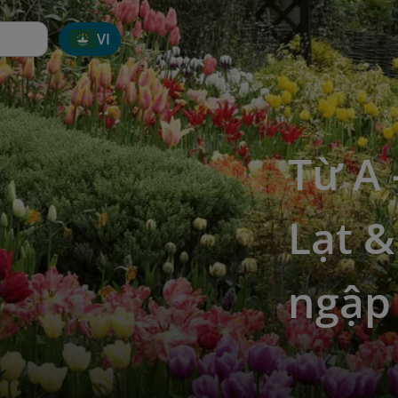
VI
Từ A 
Lạt &
ngập