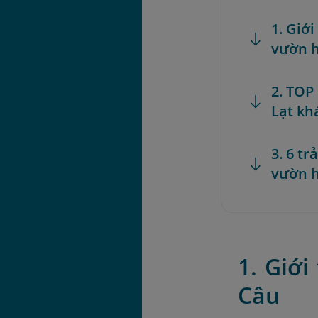
1. Giớ
vườn h
2. TOP
Lạt kh
3. 6 t
vườn h
1. Giớ
Câu