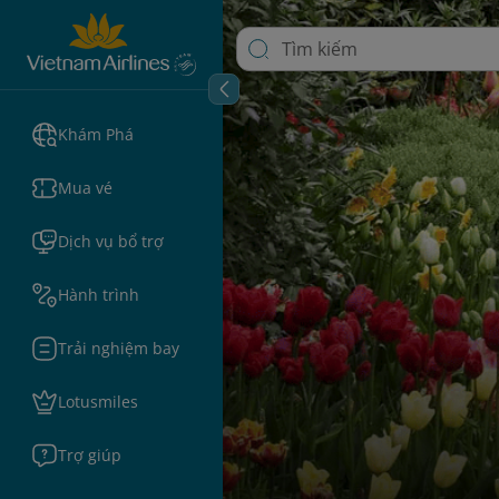
Khám Phá
Mua vé
Dịch vụ bổ trợ
Hành trình
Trải nghiệm bay
Lotusmiles
Trợ giúp