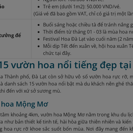
ảo
Trẻ em (dưới 1m2): 50.000 VND/vé.
(Giá vé đã bao gồm VAT, chỉ có giá trị một lầ
Buổi sáng hoặc chiều tà để tránh nắng g
Thời điểm từ tháng 01 - 03 là mùa hoa n
 tưởng để
Festival Hoa Đà Lạt vào cuối năm (2 năm
Mỗi dịp Tết đến xuân về, hội hoa xuân 
chức tại đây.
15 vườn hoa nổi tiếng đẹp tại
a Thành phố, Đà Lạt
còn sở hữu vô số vườn hoa rực rỡ, m
 là danh sách 15 vườn hoa nổi bật mà du khách nên ghé t
 khi đến với xứ sở sương mù.
n hoa Mộng Mơ
g tâm khoảng 4km, vườn hoa Mộng Mơ nằm trong khu du lịch
a như bản thiết kế tinh tế, hài hòa giữa thiên nhiên và kiến
g ho
a rực rỡ khoe sắc suốt bốn mùa. Nơi đây mang đến k