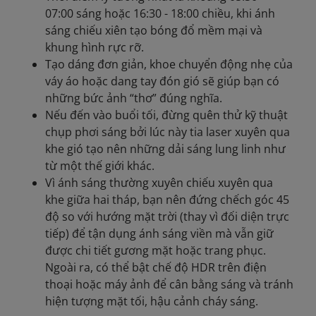
07:00 sáng hoặc 16:30 - 18:00 chiều, khi ánh
sáng chiếu xiên tạo bóng đổ mềm mại và
khung hình rực rỡ.
Tạo dáng đơn giản, khoe chuyển động nhẹ của
váy áo hoặc dang tay đón gió sẽ giúp bạn có
những bức ảnh “thơ” đúng nghĩa.
Nếu đến vào buổi tối, đừng quên thử kỹ thuật
chụp phơi sáng bởi lúc này tia laser xuyên qua
khe gió tạo nên những dải sáng lung linh như
từ một thế giới khác.
Vì ánh sáng thường xuyên chiếu xuyên qua
khe giữa hai tháp, bạn nên đứng chếch góc 45
độ so với hướng mặt trời (thay vì đối diện trực
tiếp) để tận dụng ánh sáng viền mà vẫn giữ
được chi tiết gương mặt hoặc trang phục.
Ngoài ra, có thể bật chế độ HDR trên điện
thoại hoặc máy ảnh để cân bằng sáng và tránh
hiện tượng mặt tối, hậu cảnh cháy sáng.