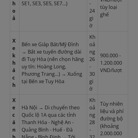
h
SE1, SE3, SE5, SE7...)
-
tùy loại
o
24
ghế
ả
gi
ờ
Kh
X
Bến xe Giáp Bát/Mỹ Đình
oả
e
→ Bắt xe tuyến đường dài
ng
k
900.000 -
đi Tuy Hòa (nên chọn hãng
26
h
1.200.000
uy tín: Hoàng Long,
-
á
VND/lượt
Phương Trang...) → Xuống
30
c
tại Bến xe Tuy Hòa
gi
h
ờ
X
Kh
Tùy nhiên
e
Hà Nội → Di chuyển theo
oả
liệu và phí
c
Quốc lộ 1A qua các tỉnh
ng
đường bộ
á
Thanh Hóa - Nghệ An -
28
(khoảng
n
Quảng Bình - Huế - Đà
-
2.000.000
h
Nẵng - Bình Định → Tới
32