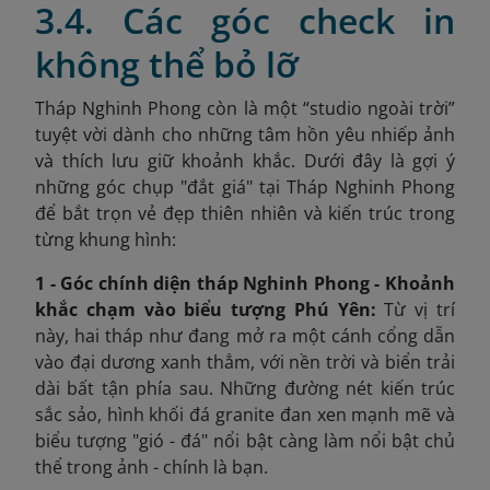
3.4. Các góc check in
không thể bỏ lỡ
Tháp Nghinh Phong còn là một “studio ngoài trời”
tuyệt vời dành cho những tâm hồn yêu nhiếp ảnh
và thích lưu giữ khoảnh khắc. Dưới đây là gợi ý
những góc chụp "đắt giá" tại Tháp Nghinh Phong
để bắt trọn vẻ đẹp thiên nhiên và kiến trúc trong
từng khung hình:
1 - Góc chính diện tháp Nghinh Phong - Khoảnh
khắc chạm vào biểu tượng Phú Yên:
Từ vị trí
này, hai tháp như đang mở ra một cánh cổng dẫn
vào đại dương xanh thẳm, với nền trời và biển trải
dài bất tận phía sau. Những đường nét kiến trúc
sắc sảo, hình khối đá granite đan xen mạnh mẽ và
biểu tượng "gió - đá" nổi bật càng làm nổi bật chủ
thể trong ảnh - chính là bạn.