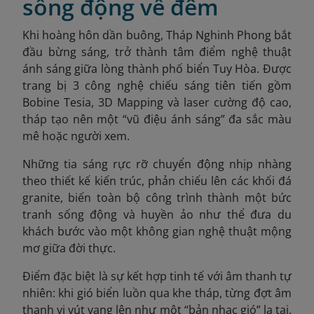
sống động về đêm
Khi hoàng hôn dần buông, Tháp Nghinh Phong bắt
đầu bừng sáng, trở thành tâm điểm nghệ thuật
ánh sáng giữa lòng thành phố biển Tuy Hòa. Được
trang bị 3 công nghệ chiếu sáng tiên tiến gồm
Bobine Tesia
, 3D Mapping và laser cường độ cao,
tháp tạo nên một “vũ điệu ánh sáng” đa sắc màu
mê hoặc người xem.
Những tia sáng rực rỡ chuyển động nhịp nhàng
theo thiết kế kiến trúc, phản chiếu lên các khối đá
granite, biến toàn bộ công trình thành một bức
tranh sống động và huyền ảo như thể đưa du
khách bước vào một không gian nghệ thuật mộng
mơ giữa đời thực.
Điểm đặc biệt là sự kết hợp tinh tế với âm thanh tự
nhiên: khi gió biển luồn qua khe tháp, từng đợt âm
thanh vi vút vang lên như một “bản nhạc gió” lạ tai,