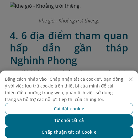
Khe gió - Khoảng trời thiêng.
4. 6 địa điểm tham quan
hấp dẫn gần tháp
Nghinh Phong
Sau khi khám phá vẻ đẹp ấn tượng của Tháp
Bằng cách nhấp vào "Chấp nhận tất cả cookie", bạn đồng
Nghinh Phong, hành trình trải nghiệm Phú Yên sẽ
ý với việc lưu trữ cookie trên thiết bị của mình để cải
càng trọn vẹn hơn khi bạn ghé thăm những địa
thiện điều hướng trang web, phân tích việc sử dụng
điểm mang đậm dấu ấn văn hóa - lịch sử xung
trang và hỗ trợ các nỗ lực tiếp thị của chúng tôi.
quanh. Dưới đây là 6 địa danh gần Tháp Nghinh
Cài đặt cookie
Phong mà bạn nhất định không nên bỏ lỡ.
Từ chối tất cả
1 - Chùa Thanh Lương:
Được xây dựng từ san hô
Chat với NEO
và gáo dừa, tạo nên vẻ đẹp mộc mạc và gần gũi với
Chấp thuận tất cả Cookie
thiên nhiên. Không gian chùa thanh tịnh, yên bình,