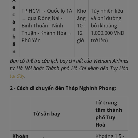
e
TP.HCM → Quốc lộ 1A
Kho
Tùy nhiên liệu
c
→ qua Đồng Nai -
ảng
và phí đường
á
Bình Thuận - Ninh
10 -
bộ (khoảng
n
Thuận - Khánh Hòa →
12
1.000.000 VND
h
Phú Yên
giờ
trở lên)
â
n
Bạn có thể tra cứu lịch bay chi tiết của Vietnam Airlines
từ Hà Nội hoặc Thành phố Hồ Chí Minh đến Tuy Hòa
tại đây
.
2 - Cách di chuyển đến Tháp Nghinh Phong:
Từ trung
tâm thành
Từ sân bay
phố Tuy
Hoà
Khoản
Khoảng 1,5 -