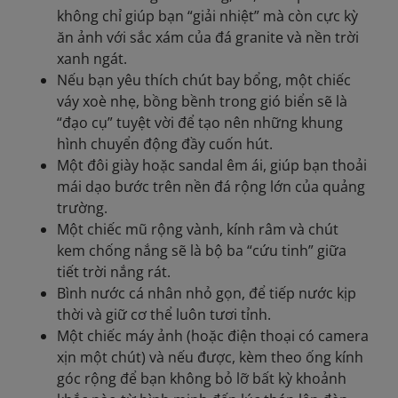
không chỉ giúp bạn “giải nhiệt” mà còn cực kỳ
ăn ảnh với sắc xám của đá granite và nền trời
xanh ngát.
Nếu bạn yêu thích chút bay bổng, một chiếc
váy xoè nhẹ, bồng bềnh trong gió biển sẽ là
“đạo cụ” tuyệt vời để tạo nên những khung
hình chuyển động đầy cuốn hút.
Một đôi giày hoặc sandal êm ái, giúp bạn thoải
mái dạo bước trên nền đá rộng lớn của quảng
trường.
Một chiếc mũ rộng vành, kính râm và chút
kem chống nắng sẽ là bộ ba “cứu tinh” giữa
tiết trời nắng rát.
Bình nước cá nhân nhỏ gọn, để tiếp nước kịp
thời và giữ cơ thể luôn tươi tỉnh.
Một chiếc máy ảnh (hoặc điện thoại có camera
xịn một chút) và nếu được, kèm theo ống kính
góc rộng để bạn không bỏ lỡ bất kỳ khoảnh