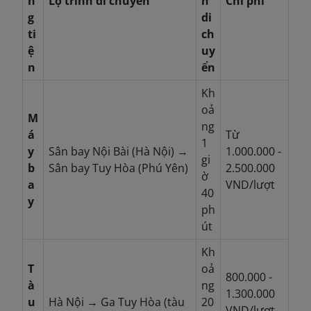
n
Lộ trình di chuyển
n
Chi phí
g
di
ti
ch
ệ
uy
n
ển
Kh
oả
M
ng
á
Từ
1
y
Sân bay Nội Bài (Hà Nội) →
1.000.000 -
gi
b
Sân bay Tuy Hòa (Phú Yên)
2.500.000
ờ
a
VND/lượt
40
y
ph
út
Kh
T
oả
800.000 -
à
ng
1.300.000
u
Hà Nội → Ga Tuy Hòa (tàu
20
VND/lượt