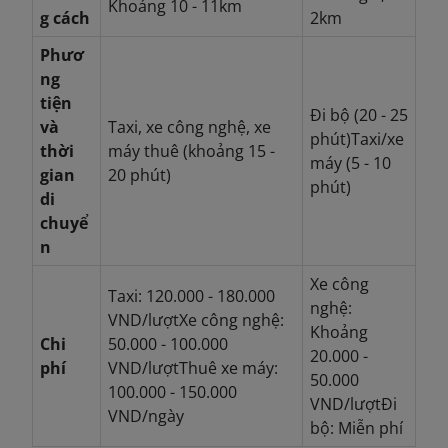
Khoảng 10 - 11km
g cách
2km
Phươ
ng
tiện
Đi bộ (20 - 25
và
Taxi, xe công nghệ, xe
phút)
Taxi/xe
thời
máy thuê (khoảng 15 -
máy (5 - 10
gian
20 phút)
phút)
di
chuyể
n
Xe công
Taxi: 120.000 - 180.000
nghệ:
VND/lượt
Xe công nghệ:
Khoảng
Chi
50.000 - 100.000
20.000 -
phí
VND/lượt
Thuê xe máy:
50.000
100.000 - 150.000
VND/lượt
Đi
VND/ngày
bộ: Miễn phí