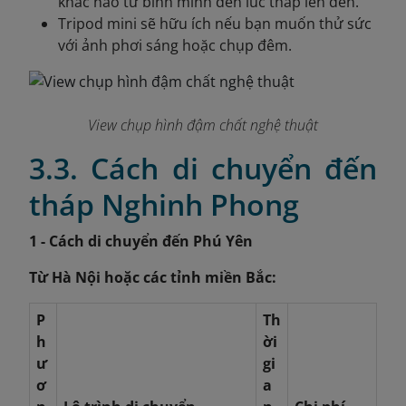
khắc nào từ bình minh đến lúc tháp lên đèn.
Tripod mini sẽ hữu ích nếu bạn muốn thử sức
với ảnh phơi sáng hoặc chụp đêm.
View chụp hình đậm chất nghệ thuật
3.3. Cách di chuyển đến
tháp Nghinh Phong
1 - Cách di chuyển đến Phú Yên
Từ Hà Nội hoặc các tỉnh miền Bắc:
P
Th
h
ời
ư
gi
ơ
a