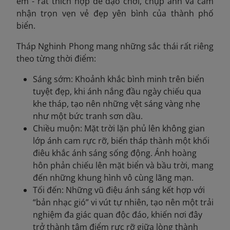
êm - rất thích hợp để dạo chơi, chụp ảnh và cảm
nhận trọn vẹn vẻ đẹp yên bình của thành phố
biển.
Tháp Nghinh Phong mang những sắc thái rất riêng
theo từng thời điểm:
Sáng sớm: Khoảnh khắc bình minh trên biển
tuyệt đẹp, khi ánh nắng đầu ngày chiếu qua
khe tháp, tạo nên những vệt sáng vàng nhẹ
như một bức tranh sơn dầu.
Chiều muộn: Mặt trời lặn phủ lên không gian
lớp ánh cam rực rỡ, biến tháp thành một khối
điêu khắc ánh sáng sống động. Ánh hoàng
hôn phản chiếu lên mặt biển và bầu trời, mang
đến những khung hình vô cùng lãng mạn.
Tối đến: Những vũ điệu ánh sáng kết hợp với
“bản nhạc gió” vi vút tự nhiên, tạo nên một trải
nghiệm đa giác quan độc đáo, khiến nơi đây
trở thành tâm điểm rực rỡ giữa lòng thành