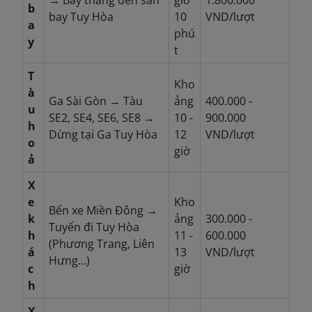
→ Bay thẳng đến sân
giờ
1.800.000
b
bay Tuy Hòa
10
VND/lượt
a
phú
y
t
T
Kho
à
Ga Sài Gòn → Tàu
ảng
400.000 -
u
SE2, SE4, SE6, SE8 →
10 -
900.000
h
Dừng tại Ga Tuy Hòa
12
VND/lượt
o
giờ
ả
X
e
Kho
Bến xe Miền Đông →
k
ảng
300.000 -
Tuyến đi Tuy Hòa
h
11 -
600.000
(Phương Trang, Liên
á
13
VND/lượt
Hưng...)
c
giờ
h
X