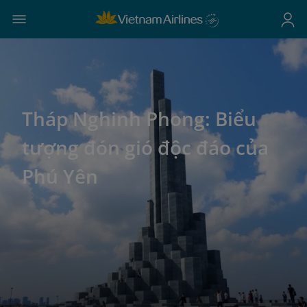
Tháp Nghinh Phong: Biểu
tượng đón gió độc đáo của
Phú Yên