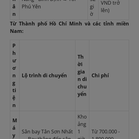
VND trở
â
Phú Yên
gi
lên)
n
ờ
Từ Thành phố Hồ Chí Minh và các tỉnh miền
Nam:
P
h
Th
ư
ời
ơ
gia
n
Lộ trình di chuyển
Chi phí
n di
g
chu
ti
yển
ệ
n
Kho
M
ảng
á
Sân bay Tân Sơn Nhất
1
Từ 700.000 -
y