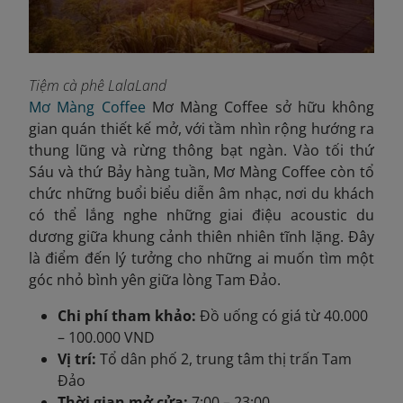
Tiệm cà phê LalaLand
Mơ Màng Coffee
Mơ Màng Coffee sở hữu không
gian quán thiết kế mở, với tầm nhìn rộng hướng ra
thung lũng và rừng thông bạt ngàn. Vào tối thứ
Sáu và thứ Bảy hàng tuần, Mơ Màng Coffee còn tổ
chức những buổi biểu diễn âm nhạc, nơi du khách
có thể lắng nghe những giai điệu acoustic du
dương giữa khung cảnh thiên nhiên tĩnh lặng. Đây
là điểm đến lý tưởng cho những ai muốn tìm một
góc nhỏ bình yên giữa lòng Tam Đảo.
Chi phí tham khảo:
Đồ uống có giá từ 40.000
– 100.000 VND
Vị trí:
Tổ dân phố 2, trung tâm thị trấn Tam
Đảo
Thời gian mở cửa:
7:00 – 23:00