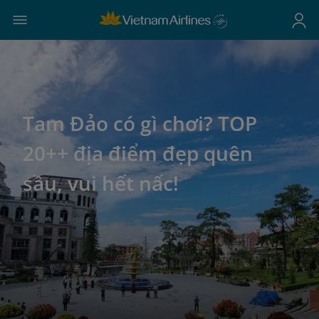
Tam Đảo có gì chơi? TOP
20++ địa điểm đẹp quên
sầu, vui hết nấc!