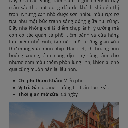
Dãy nhà cầu vồng Tam Đảo là góc check-in đầy
màu sắc thu hút đông đảo du khách khi đến thị
trấn. Những căn nhà được sơn nhiều màu rực rỡ
tựa như một bức tranh sống động giữa núi rừng.
Dãy nhà không chỉ là điểm chụp ảnh lý tưởng mà
còn có các quán cà phê, tiệm bánh và cửa hàng
lưu niệm nhỏ xinh, tạo nên một không gian vừa
thơ mộng vừa nhộn nhịp. Đặc biệt, khi hoàng hôn
buông xuống, ánh nắng dịu nhẹ càng làm cho
những gam màu thêm phần lung linh, khiến ai ghé
qua cũng muốn nán lại lâu hơn.
Chi phí tham khảo:
Miễn phí
Vị trí:
Gần quảng trường thị trấn Tam Đảo
Thời gian mở cửa:
Cả ngày