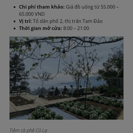
Chi phí tham khảo:
Giá đồ uống từ 55.000 –
65.000 VND
Vị trí:
Tổ dân phố 2, thị trấn Tam Đảo
Thời gian mở cửa:
8:00 – 21:00
Tiệm cà phê Cỏ Lạ