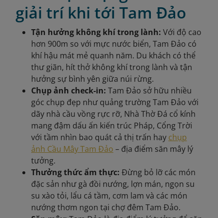
giải trí khi tới Tam Đảo
Tận hưởng không khí trong lành:
Với độ cao
hơn 900m so với mực nước biển, Tam Đảo có
khí hậu mát mẻ quanh năm. Du khách có thể
thư giãn, hít thở không khí trong lành và tận
hưởng sự bình yên giữa núi rừng.
Chụp ảnh check-in:
Tam Đảo sở hữu nhiều
góc chụp đẹp như quảng trường Tam Đảo với
dãy nhà cầu vồng rực rỡ, Nhà Thờ Đá cổ kính
mang đậm dấu ấn kiến trúc Pháp, Cổng Trời
với tầm nhìn bao quát cả thị trấn hay
chụp
ảnh Cầu Mây Tam Đảo
– địa điểm săn mây lý
tưởng.
Thưởng thức ẩm thực:
Đừng bỏ lỡ các món
đặc sản như gà đồi nướng, lợn mán, ngọn su
su xào tỏi, lẩu cá tầm, cơm lam và các món
nướng thơm ngon tại chợ đêm Tam Đảo.