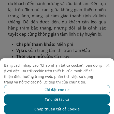
du khách đến hành hương và cầu bình an. Đền tọa
lạc trên đỉnh núi cao, giữa không gian thiên nhiên
trong lành, mang lại cảm giác thanh tịnh và linh
thiêng. Để đến được đền, du khách cần leo qua
hàng trăm bậc thang, nhưng đổi lại là cảnh sắc
tuyệt đẹp cùng không gian tâm linh đầy huyền bí.
Chi phí tham khảo:
Miễn phí
Vị trí:
Gần trung tâm thị trấn Tam Đảo
Thời gian mở cửa:
Cả ngày
Bằng cách nhấp vào "Chấp nhận tất cả cookie", bạn đồng
ý với việc lưu trữ cookie trên thiết bị của mình để cải
thiện điều hướng trang web, phân tích việc sử dụng
trang và hỗ trợ các nỗ lực tiếp thị của chúng tôi.
Cài đặt cookie
Từ chối tất cả
Chat với NEO
Chấp thuận tất cả Cookie