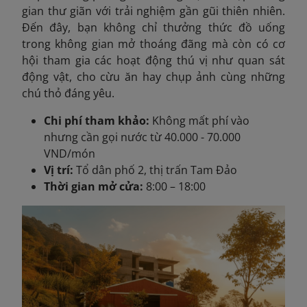
gian thư giãn với trải nghiệm gần gũi thiên nhiên.
Đến đây, bạn không chỉ thưởng thức đồ uống
trong không gian mở thoáng đãng mà còn có cơ
hội tham gia các hoạt động thú vị như quan sát
động vật, cho cừu ăn hay chụp ảnh cùng những
chú thỏ đáng yêu.
Chi phí tham khảo:
Không mất phí vào
nhưng cần gọi nước từ 40.000 - 70.000
VND/món
Vị trí:
Tổ dân phố 2, thị trấn Tam Đảo
Thời gian mở cửa:
8:00 – 18:00