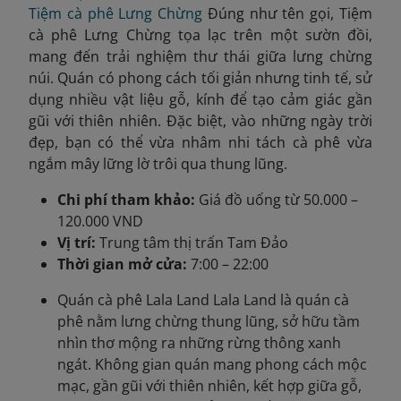
Tiệm cà phê Lưng Chừng
Đúng như tên gọi, Tiệm
cà phê Lưng Chừng tọa lạc trên một sườn đồi,
mang đến trải nghiệm thư thái giữa lưng chừng
núi. Quán có phong cách tối giản nhưng tinh tế, sử
dụng nhiều vật liệu gỗ, kính để tạo cảm giác gần
gũi với thiên nhiên. Đặc biệt, vào những ngày trời
đẹp, bạn có thể vừa nhâm nhi tách cà phê vừa
ngắm mây lững lờ trôi qua thung lũng.
Chi phí tham khảo:
Giá đồ uống từ 50.000 –
120.000 VND
Vị trí:
Trung tâm thị trấn Tam Đảo
Thời gian mở cửa:
7:00 – 22:00
Quán cà phê Lala Land Lala Land là quán cà
phê nằm lưng chừng thung lũng, sở hữu tầm
nhìn thơ mộng ra những rừng thông xanh
ngát. Không gian quán mang phong cách mộc
mạc, gần gũi với thiên nhiên, kết hợp giữa gỗ,