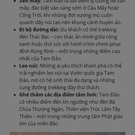
Săn mây:
Tam Đảo là địa điểm lý tưởng để săn
mây, đặc biệt vào sáng sớm ở Cầu Mây hoặc
Cổng Trời, khi những đợt sương mù cuộn
quanh dãy núi tạo nên khung cảnh huyền ảo.
Đi bộ đường dài:
Du khách có thể trekking
đến Thác Bạc – con thác ẩn mình giữa rừng
xanh hoặc thử sức với hành trình chinh phục
đỉnh Rùng Rình – một trong những điểm cao
nhất của Tam Đảo.
Leo núi:
Những ai yêu thích khám phá có thể
trải nghiệm leo núi tại Vườn quốc gia Tam
Đảo, nơi có hệ sinh thái đa dạng và những
cung đường trekking đầy thử thách.
Ghé thăm các địa điểm tâm linh:
Tam Đảo
có nhiều điểm đến tín ngưỡng như đền Bà
Chúa Thượng Ngàn, Thiền viện Trúc Lâm Tây
Thiên – một trong những trung tâm Phật giáo
lớn của miền Bắc.