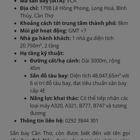
Mã sân bay (IATA):
VCA
Địa chỉ:
179B Lê Hồng Phong, Long Hoà, Bình
Thủy, Cần Thơ
Khoảng cách tới trung tâm thành phố:
8km
Múi giờ hoạt động:
GMT +7
Nhà ga hành khách:
1 nhà ga diện tích
20.750m², 2 tầng
Hạ tầng kỹ thuật:
Đường cất/hạ cánh:
Dài 3000m, rộng
45m
Sân đỗ tàu bay:
Diện tích 48.047,65m² với
6 vị trí đỗ tàu bay, đạt tiêu chuẩn sân bay
cấp 4E
Năng lực khai thác:
Có thể tiếp nhận các
loại máy A320, A321, B777, B747 và tương
đương
Thông tin liên hệ:
0292 3844 301
Sân bay Cần Thơ, còn được biết đến với tên gọi