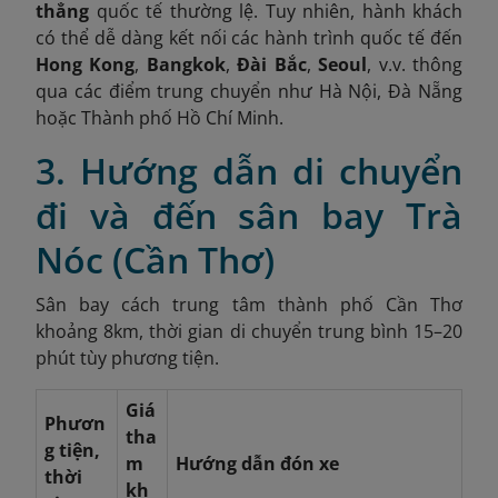
thẳng
quốc tế thường lệ. Tuy nhiên, hành khách
có thể dễ dàng kết nối các hành trình quốc tế đến
Hong Kong
,
Bangkok
,
Đài Bắc
,
Seoul
, v.v. thông
qua các điểm trung chuyển như Hà Nội, Đà Nẵng
hoặc Thành phố Hồ Chí Minh.
3. Hướng dẫn di chuyển
đi và đến sân bay Trà
Nóc (Cần Thơ)
Sân bay cách trung tâm thành phố Cần Thơ
khoảng 8km, thời gian di chuyển trung bình 15–20
phút tùy phương tiện.
Giá
Phươn
tha
g tiện,
m
Hướng dẫn đón xe
thời
kh