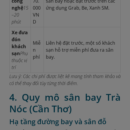
công
70.
sân bay hoặc đặt trước trên các
nghệ
15
000
ứng dụng Grab, Be, Xanh SM.
–20
VN
phút
D
Xe đưa
đón
Miễ
Liên hệ đặt trước, một số khách
khách
n
sạn hỗ trợ miễn phí đưa ra sân
sạn
Phụ
phí
bay.
thuộc vị
trí
Lưu ý: Các chi phí được liệt kê mang tính tham khảo và
có thể thay đổi tùy từng thời điểm.
4. Quy mô sân bay Trà
Nóc (Cần Thơ)
Hạ tầng đường bay và sân đỗ