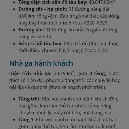
Tổng diện tích sân đỗ tàu bay:
48.047,65m²
Đường cất – hạ cánh:
01 đường băng dài
3.000m, rộng 45m, đáp ứng khai thác các dòng
máy bay thân hẹp như Airbus A320, A321
Đường lăn:
01 đường lăn nối liền giữa đường
băng và sân đỗ
Số vị trí đỗ tàu bay:
06 vị trí, đủ phục vụ đồng
thời nhiều chuyến bay trong giờ cao điểm
Nhà ga hành khách
Diện tích nhà ga:
20.750m², gồm
2 tầng,
được
thiết kế hiện đại, phục vụ đồng thời các chuyến bay
nội địa và quốc tế (theo kế hoạch phát triển)
Tầng trệt:
Khu vực dành cho hành khách đến,
bao gồm: khu làm thủ tục nhập cảnh, băng
chuyền hành lý, máy rút tiền, nhà hàng, v.v.
Tầng 1:
Khu vực dành cho hành khách đi, bao
gồm: quầy thủ tục, khu làm thủ tục xuất cảnh,