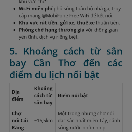
khu vực chờ.
Wi-Fi miễn phí
phủ sóng toàn bộ nhà ga, truy
cập mạng @MobiFone Free WiFi để kết nối.
Khu vực rút tiền, gửi xe, thuê xe
thuận tiện.
Phòng chờ hạng thương gia
với không gian
yên tĩnh, dịch vụ riêng biệt.
5. Khoảng cách từ sân
bay Cần Thơ đến các
điểm du lịch nổi bật
Khoảng
Địa
cách từ
Điểm nổi bật
điểm
sân bay
Chợ
Một trong những chợ nổi
nổi Cái
~16,5km
đặc sắc nhất miền Tây, cảnh
Răng
sông nước nhộn nhịp