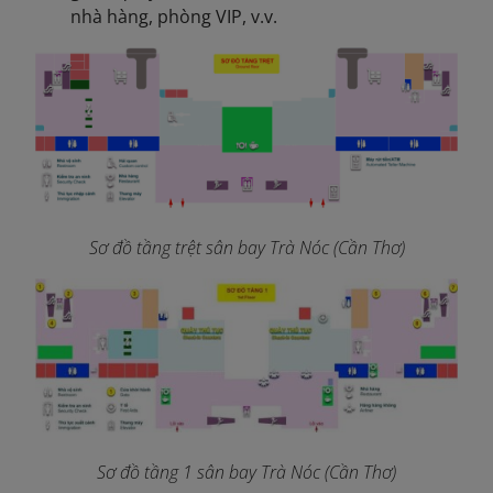
nhà hàng, phòng VIP, v.v.
Sơ đồ tầng trệt sân bay Trà Nóc (Cần Thơ)
Sơ đồ tầng 1 sân bay Trà Nóc (Cần Thơ)