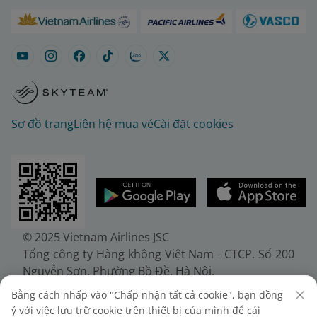
Sơ đồ trang
Liên hệ mua vé
Cài đặt cookies
© 2025 Vietnam Airlines JSC
Tổng công ty Hàng không Việt Nam - CTCP. Số 200
Nguyễn Sơn, Phường Bồ Đề, Hà Nội.
Điện thoại: (+84-24) 38272289. Fax: (+84-24)
Bằng cách nhấp vào "Chấp nhận tất cả cookie", bạn đồng
38722375
ý với việc lưu trữ cookie trên thiết bị của mình để cải