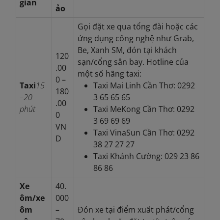
gian
ảo
Gọi đặt xe qua tổng đài hoặc các
ứng dụng công nghệ như Grab,
Be, Xanh SM, đón tại khách
120
sạn/cổng sân bay. Hotline của
.00
một số hãng taxi:
0 –
Taxi
15
Taxi Mai Linh Cần Thơ: 0292
180
–20
3 65 65 65
.00
phút
Taxi MeKong Cần Thơ: 0292
0
3 69 69 69
VN
Taxi VinaSun Cần Thơ: 0292
D
38 27 27 27
Taxi Khánh Cường: 029 23 86
86 86
Xe
40.
ôm/xe
000
ôm
–
Đón xe tại điểm xuất phát/cổng