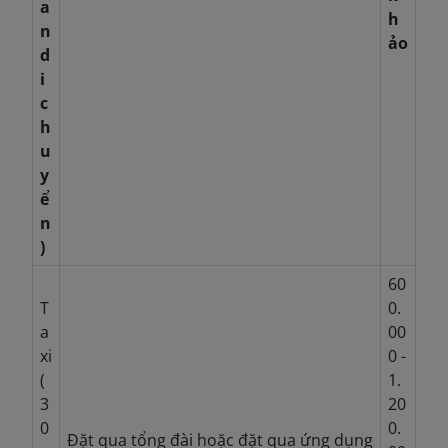
a
h
n
ảo
d
i
c
h
u
y
ể
n
)
60
T
0.
a
00
xi
0 -
(
1.
3
20
0
0.
Đặt qua tổng đài hoặc đặt qua ứng dụng