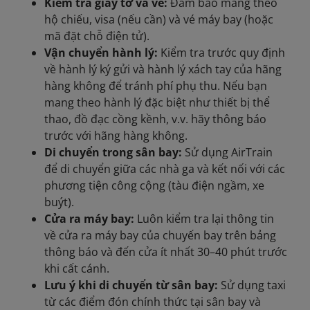
Kiểm tra giấy tờ và vé:
Đảm bảo mang theo
hộ chiếu, visa (nếu cần) và vé máy bay (hoặc
mã đặt chỗ điện tử).
Vận chuyển hành lý:
Kiểm tra trước quy định
về hành lý ký gửi và hành lý xách tay của hãng
hàng không để tránh phí phụ thu. Nếu bạn
mang theo hành lý đặc biệt như thiết bị thể
thao, đồ đạc cồng kềnh, v.v. hãy thông báo
trước với hãng hàng không.
Di chuyển trong sân bay:
Sử dụng AirTrain
để di chuyển giữa các nhà ga và kết nối với các
phương tiện công cộng (tàu điện ngầm, xe
buýt).
Cửa ra máy bay:
Luôn kiểm tra lại thông tin
về cửa ra máy bay của chuyến bay trên bảng
thông báo và đến cửa ít nhất 30–40 phút trước
khi cất cánh.
Lưu ý khi di chuyển từ sân bay:
Sử dụng taxi
từ các điểm đón chính thức tại sân bay và