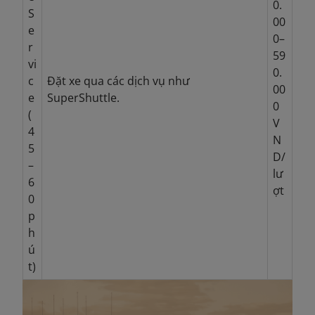
0.
S
00
e
0–
r
59
vi
0.
c
Đặt xe qua các dịch vụ như
00
e
SuperShuttle.
0
(
V
4
N
5
D/
–
lư
6
ợt
0
p
h
ú
t)