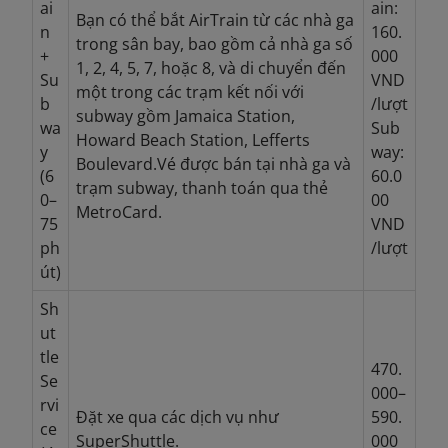
ai
ain:
Bạn có thể bắt AirTrain từ các nhà ga
n
160.
trong sân bay, bao gồm cả nhà ga số
+
000
1, 2, 4, 5, 7, hoặc 8, và di chuyển đến
Su
VND
một trong các trạm kết nối với
b
/lượt
subway gồm Jamaica Station,
wa
Sub
Howard Beach Station, Lefferts
y
way:
Boulevard.Vé được bán tại nhà ga và
(6
60.0
trạm subway, thanh toán qua thẻ
0–
00
MetroCard.
75
VND
ph
/lượt
út)
Sh
ut
tle
470.
Se
000–
rvi
Đặt xe qua các dịch vụ như
590.
ce
SuperShuttle.
000