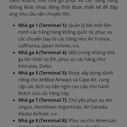
hành khách, mỗi nhà ga phục vụ các hãng hàng
không khác nhau đồng thời được thiết kế để đáp
ứng nhu cầu vận chuyển lớn:
Nhà ga 1 (Terminal 1):
Quản lý bởi một liên
minh các hãng hàng không quốc tế, phục vụ
các chuyến bay từ các hãng như Air France,
Lufthansa, Japan Airlines, v.v.
Nhà ga 4 (Terminal 4):
Một trong những nhà
ga lớn nhất tại JFK, phục vụ các hãng như
Emirates, Delta.
Nhà ga 5 (Terminal 5):
Được xây dựng dành
riêng cho JetBlue Airways và Cape Air, cung
cấp các dịch vụ tiện nghi cao cấp cho hành
khách của các hãng này.
Nhà ga 7 (Terminal 7):
Chủ yếu phục vụ Aer
Lingus, Aerolineas Argentinas, Air Canada,
Alaska Airlines, v.v.
Nhà ga 8 (Terminal 8):
Phục vụ cho American