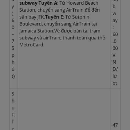
subway
:
Tuyến A
: Từ Howard Beach
y
b
Station, chuyển sang AirTrain để đến
(
w
sân bay JFK.
Tuyến E
: Từ Sutphin
6
ay
Boulevard, chuyển sang AirTrain tại
0
:
Jamaica Station.
Vé được bán tại trạm
–
60
subway và airTrain, thanh toán qua thẻ
7
.0
MetroCard.
5
00
p
V
h
N
ú
D/
t)
lư
ợt
S
h
u
tt
l
47
e