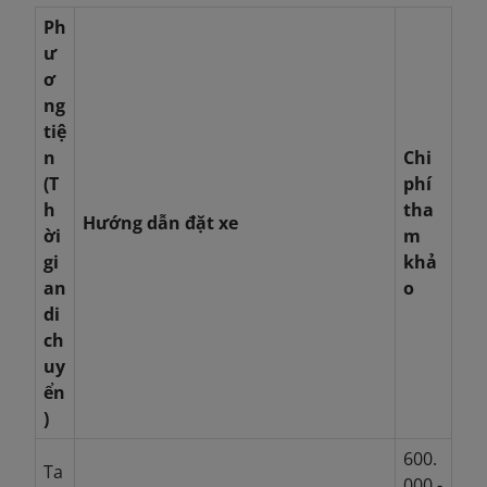
Ph
ư
ơ
ng
tiệ
n
Chi
(T
phí
h
tha
Hướng dẫn đặt xe
ời
m
gi
khả
an
o
di
ch
uy
ển
)
600.
Ta
000 -