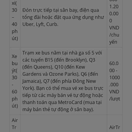
xi(
1.20
30
Đón trực tiếp tại sân bay, điện qua
0.00
–
tổng đài hoặc đặt qua ứng dụng như
0
40
Uber, Lyft, Curb.
VND
ph
/chu
út)
yến
Trạm xe bus nằm tại nhà ga số 5 với
Xe
các tuyến B15 (đến Brooklyn), Q3
bu
60.0
(đến Queens), Q10 (đến Kew
ýt(
00 -
Gardens và Ozone Parks), Q6 (đến
30
1000
Jamaica), Q7 (đến phía Đông New
-
.000
York). Bạn có thể mua vé xe bus trực
60
VND
tiếp từ các máy bán vé tự động hoặc
ph
/lượt
thanh toán qua MetroCard (mua tại
út)
máy bán thẻ tự động ở sân bay).
Air
Tr
AirTr