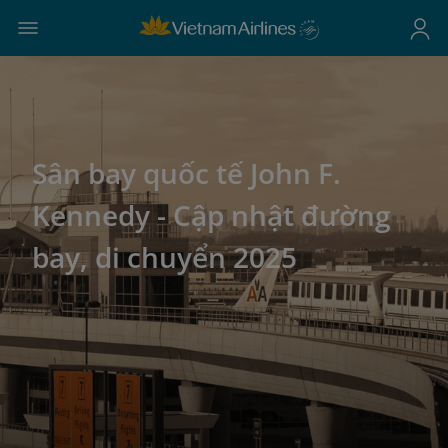
Sân bay quốc tế John F.
Kennedy - Cập nhật đường
bay, di chuyển 2025