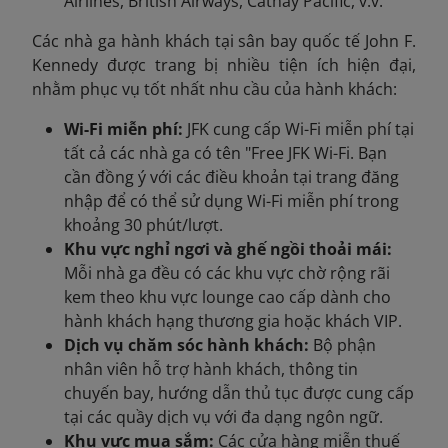
Airlines, British Airways, Cathay Pacific, v.v.
Các nhà ga hành khách tại sân bay quốc tế John F.
Kennedy được trang bị nhiều tiện ích hiện đại,
nhằm phục vụ tốt nhất nhu cầu của hành khách:
Wi-Fi miễn phí:
JFK cung cấp Wi-Fi miễn phí tại
tất cả các nhà ga có tên "Free JFK Wi-Fi. Bạn
cần đồng ý với các điều khoản tại trang đăng
nhập để có thể sử dụng Wi-Fi miễn phí trong
khoảng 30 phút/lượt.
Khu vực nghỉ ngơi và ghế ngồi thoải mái:
Mỗi nhà ga đều có các khu vực chờ rộng rãi
kem theo khu vực lounge cao cấp dành cho
hành khách hạng thương gia hoặc khách VIP.
Dịch vụ chăm sóc hành khách:
Bộ phận
nhân viên hỗ trợ hành khách, thông tin
chuyến bay, hướng dẫn thủ tục được cung cấp
tại các quầy dịch vụ với đa dạng ngôn ngữ.
Khu vực mua sắm:
Các cửa hàng miễn thuế