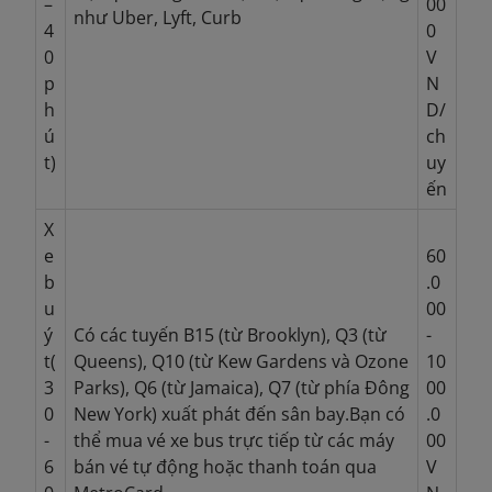
–
00
như Uber, Lyft, Curb
4
0
0
V
p
N
h
D/
ú
ch
t)
uy
ến
X
e
60
b
.0
u
00
ý
Có các tuyến B15 (từ Brooklyn), Q3 (từ
-
t(
Queens), Q10 (từ Kew Gardens và Ozone
10
3
Parks), Q6 (từ Jamaica), Q7 (từ phía Đông
00
0
New York) xuất phát đến sân bay.Bạn có
.0
-
thể mua vé xe bus trực tiếp từ các máy
00
6
bán vé tự động hoặc thanh toán qua
V