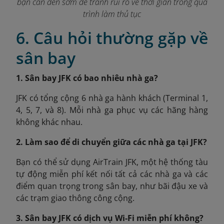
bạn cần đến sớm để tránh rủi ro về thời gian trong quá
trình làm thủ tục
6. Câu hỏi thường gặp về
sân bay
1. Sân bay JFK có bao nhiêu nhà ga?
JFK có tổng cộng 6 nhà ga hành khách (Terminal 1,
4, 5, 7, và 8). Mỗi nhà ga phục vụ các hãng hàng
không khác nhau.
2. Làm sao để di chuyển giữa các nhà ga tại JFK?
Bạn có thể sử dụng AirTrain JFK, một hệ thống tàu
tự động miễn phí kết nối tất cả các nhà ga và các
điểm quan trọng trong sân bay, như bãi đậu xe và
các trạm giao thông công cộng.
3. Sân bay JFK có dịch vụ Wi-Fi miễn phí không?