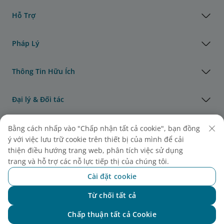
Hỗ Trợ
Pháp Lý
Thông Tin Hữu Ích
Đại lý & Đối tác
Vận Tải Hàng Hóa
Bằng cách nhấp vào "Chấp nhận tất cả cookie", bạn đồng
ý với việc lưu trữ cookie trên thiết bị của mình để cải
thiện điều hướng trang web, phân tích việc sử dụng
Giải thưởng của Vietnam Airlines
trang và hỗ trợ các nỗ lực tiếp thị của chúng tôi.
Cài đặt cookie
Từ chối tất cả
Chat với NEO
Chấp thuận tất cả Cookie