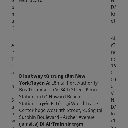
0
MetroCard.
N
p
D/
h
lư
ú
ợt
t)
Ai
A
rT
ir
rai
T
n:
r
16
a
0.
Đi subway từ trung tâm New
i
00
York
:
Tuyến A
: Lên tại Port Authority
n
0
Bus Terminal hoặc 34th Street-Penn
+
V
Station, đi tới Howard Beach
S
N
Station.
Tuyến E
: Lên tại World Trade
u
D/
Center hoặc West 4th Street, xuống tại
b
lư
Sutphin Boulevard - Archer Avenue
w
ợt
(Jamaica).
Đi AirTrain từ trạm
a
Su