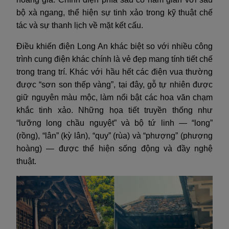
bộ xà ngang, thể hiện sự tinh xảo trong kỹ thuật chế
tác và sự thanh lịch về mặt kết cấu.
Điều khiến điện Long An khác biệt so với nhiều công
trình cung điện khác chính là vẻ đẹp mang tính tiết chế
trong trang trí. Khác với hầu hết các điện vua thường
được “sơn son thếp vàng”, tại đây, gỗ tự nhiên được
giữ nguyên màu mộc, làm nổi bật các hoa văn chạm
khắc tinh xảo. Những họa tiết truyền thống như
“lưỡng long chầu nguyệt” và bộ tứ linh — “long”
(rồng), “lân” (kỳ lân), “quy” (rùa) và “phượng” (phượng
hoàng) — được thể hiện sống động và đầy nghệ
thuật.