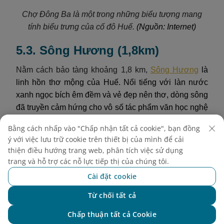
Chợ Đông Ba là một trong những biểu tượng mang
tính biểu trưng của cố đô Huế.
(Nguồn: Internet)
5.3. Sông Hương (1,8km)
Nằm cách bảo tàng khoảng 1,8 km,
Sông Hương
là
linh hồn thơ mộng của Huế. Nổi tiếng với làn nước
xanh ngọc bích êm đềm và vẻ đẹp nên thơ, dòng sông
đã truyền cảm hứng cho vô số tác phẩm văn học nghệ
thuật. Đến đây, du khách không chỉ được chiêm
Bằng cách nhấp vào "Chấp nhận tất cả cookie", bạn đồng
ngưỡng cảnh đẹp nên thơ, mà còn có thể thong thả
ý với việc lưu trữ cookie trên thiết bị của mình để cải
dạo thuyền, đặc biệt là vào buổi tối và thưởng thức
thiện điều hướng trang web, phân tích việc sử dụng
những làn điệu dân ca Huế truyền thống được biểu
trang và hỗ trợ các nỗ lực tiếp thị của chúng tôi.
diễn trực tiếp trên thuyền. Dòng sông còn dẫn đến
Cài đặt cookie
nhiều di tích tâm linh và lịch sử như Chùa Thiên Mụ
và Điện Hòn Chén, mang đến một trải nghiệm văn
Từ chối tất cả
Chat với NEO
hóa phong phú.
Chấp thuận tất cả Cookie