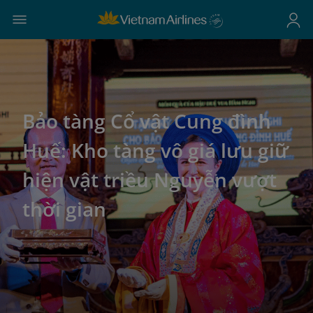
Bảo tàng Cổ vật Cung đình
Huế: Kho tàng vô giá lưu giữ
hiện vật triều Nguyễn vượt
thời gian