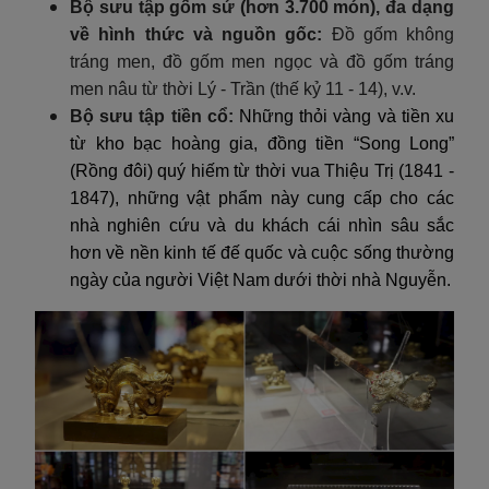
Bộ sưu tập gốm sứ (hơn 3.700 món), đa dạng
về hình thức và nguồn gốc:
Đồ gốm không
tráng men, đồ gốm men ngọc và đồ gốm tráng
men nâu từ thời Lý - Trần (thế kỷ 11 - 14), v.v.
Bộ sưu tập tiền cổ:
Những thỏi vàng và tiền xu
từ kho bạc hoàng gia, đồng tiền “Song Long”
(Rồng đôi) quý hiếm từ thời vua Thiệu Trị (1841 -
1847), những vật phẩm này cung cấp cho các
nhà nghiên cứu và du khách cái nhìn sâu sắc
hơn về nền kinh tế đế quốc và cuộc sống thường
ngày của người Việt Nam dưới thời nhà Nguyễn.