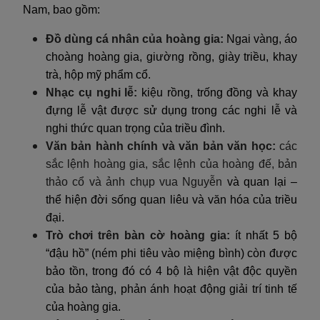
Nam, bao gồm:
Đồ dùng cá nhân của hoàng gia:
Ngai vàng, áo
choàng hoàng gia, giường rồng, giày triều, khay
trà, hộp mỹ phẩm cổ.
Nhạc cụ nghi lễ:
kiệu rồng, trống đồng và khay
đựng lễ vật được sử dụng trong các nghi lễ và
nghi thức quan trọng của triều đình.
Văn bản hành chính và văn bản văn học:
các
sắc lệnh hoàng gia, sắc lệnh của hoàng đế, bản
thảo cổ và ảnh chụp vua Nguyễn
và quan lại –
thể hiện đời sống quan liêu và văn hóa của triều
đại.
Trò chơi trên bàn cờ hoàng gia:
ít nhất 5 bộ
“đậu hồ” (ném phi tiêu vào miệng bình) còn được
bảo tồn, trong đó có 4 bộ là hiện vật độc quyền
của bảo tàng, phản ánh hoạt động giải trí tinh tế
của hoàng gia.