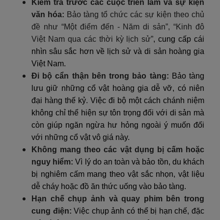
Kiểm tra trước các cuộc triển lãm và sự kiện
văn hóa:
Bảo tàng tổ chức các sự kiện theo chủ
đề như “Một điểm đến - Năm di sản”, “Kinh đô
Việt Nam qua các thời kỳ lịch sử”
, cung cấp cái
nhìn sâu sắc hơn về lịch sử và di sản hoàng gia
Việt Nam.
Đi bộ cẩn thận bên trong bảo tàng:
Bảo tàng
lưu giữ những cổ vật hoàng gia dễ vỡ, có niên
đại hàng thế kỷ. Việc đi bộ một cách chánh niệm
không chỉ thể hiện sự tôn trọng đối với di sản mà
còn giúp ngăn ngừa hư hỏng ngoài ý muốn đối
với những cổ vật vô giá này.
Không mang theo các vật dụng bị cấm hoặc
nguy hiểm:
Vì lý do an toàn và bảo tồn, du khách
bị nghiêm cấm mang theo vật sắc nhọn, vật liệu
dễ cháy hoặc đồ ăn thức uống vào bảo tàng.
Hạn chế chụp ảnh và quay phim bên trong
cung điện:
Việc chụp ảnh có thể bị hạn chế, đặc