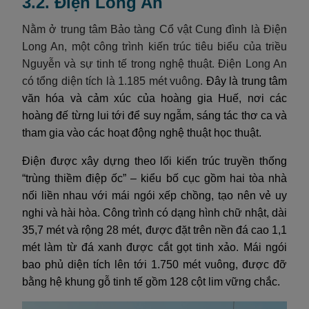
3.2. Điện Long An
Nằm ở trung tâm Bảo tàng Cổ vật Cung đình là Điện
Long An, một công trình kiến trúc tiêu biểu của triều
Nguyễn và sự tinh tế trong nghệ thuật. Điện Long An
có tổng diện tích là 1.185 mét vuông.
Đây là trung tâm
văn hóa và cảm xúc của hoàng gia Huế, nơi các
hoàng đế từng lui tới để suy ngẫm, sáng tác thơ ca và
tham gia vào các hoạt động nghệ thuật học thuật.
Điện được xây dựng theo lối kiến trúc truyền thống
“trùng thiềm điệp ốc” – kiểu bố cục gồm hai tòa nhà
nối liền nhau với mái ngói xếp chồng, tạo nên vẻ uy
nghi và hài hòa. Công trình có dạng hình chữ nhật, dài
35,7 mét và rộng 28 mét, được đặt trên nền đá cao 1,1
mét làm từ đá xanh được cắt gọt tinh xảo. Mái ngói
bao phủ diện tích lên tới 1.750 mét vuông, được đỡ
bằng hệ khung gỗ tinh tế gồm 128 cột lim vững chắc.