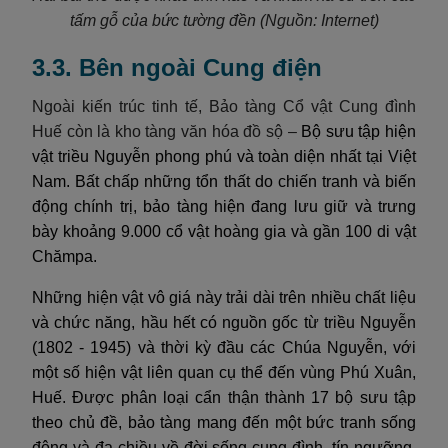
tấm gỗ của bức tường đền
(Nguồn: Internet)
3.3. Bên ngoài Cung điện
Ngoài kiến trúc tinh tế, Bảo tàng Cổ vật Cung đình
Huế còn là kho tàng văn hóa đồ sộ –
Bộ sưu tập hiện
vật triều Nguyễn phong phú và toàn diện nhất tại Việt
Nam. Bất chấp những tổn thất do chiến tranh và biến
động chính trị, bảo tàng hiện đang lưu giữ và trưng
bày khoảng 9.000 cổ vật hoàng gia và gần 100 di vật
Chămpa.
Những hiện vật vô giá này trải dài trên nhiều chất liệu
và chức năng, hầu hết có nguồn gốc từ triều Nguyễn
(1802 - 1945) và thời kỳ đầu các Chúa Nguyễn, với
một số hiện vật liên quan cụ thể đến vùng Phú Xuân,
Huế. Được phân loại cẩn thận thành 17 bộ sưu tập
theo chủ đề, bảo tàng mang đến một bức tranh sống
động và đa chiều về đời sống cung đình, tín ngưỡng,