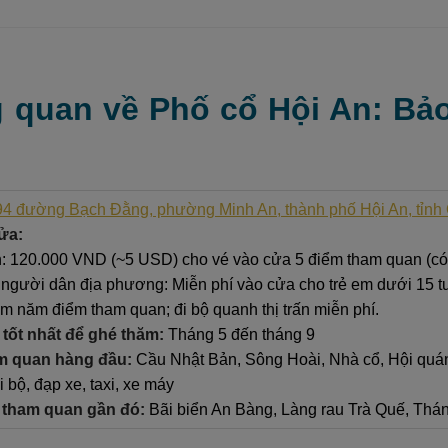
g quan về Phố cổ Hội An: Bảo
94 đường Bạch Đằng, phường Minh An, thành phố Hội An, tỉn
ửa:
: 120.000 VND (~5 USD) cho vé vào cửa 5 điểm tham quan (có h
 người dân địa phương: Miễn phí vào cửa cho trẻ em dưới 15 t
m năm điểm tham quan; đi bộ quanh thị trấn miễn phí.
 tốt nhất để ghé thăm:
Tháng 5 đến tháng 9
m quan hàng đầu:
Cầu Nhật Bản, Sông Hoài, Nhà cổ, Hội quá
i bộ, đạp xe, taxi, xe máy
 tham quan gần đó:
Bãi biển An Bàng, Làng rau Trà Quế, Thá