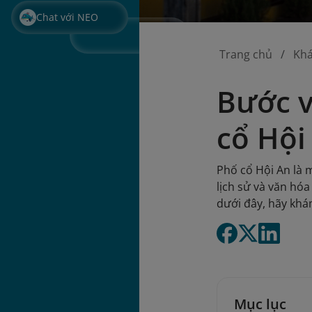
Chat với NEO
Trang chủ
Kh
Bước v
cổ Hội
Phố cổ Hội An là 
lịch sử và văn hó
dưới đây, hãy khá
Mục lục