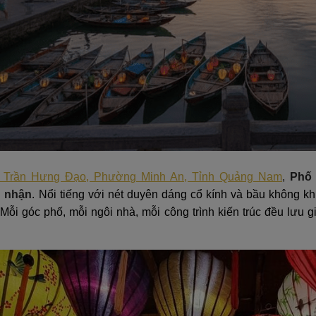
Trần Hưng Đạo, Phường Minh An, Tỉnh Quảng Nam
,
Phố 
 nhận
. Nổi tiếng với nét duyên dáng cổ kính và bầu không k
Mỗi góc phố, mỗi ngôi nhà, mỗi công trình kiến trúc đều lưu 