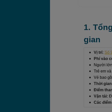
1. Tổn
gian
Vị trí:
Số 
Phí vào c
Người lớn
Trẻ em và
Vé bao gồ
Thời gian
Điểm tha
Vận tải:
Đ
Các điểm