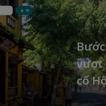
VI
Bước
vượt 
cổ Hộ