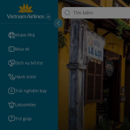
Khám Phá
Mua vé
Dịch vụ bổ trợ
Hành trình
Trải nghiệm bay
Lotusmiles
Trợ giúp