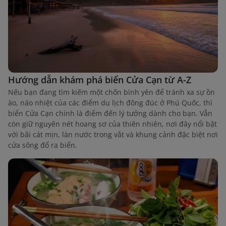
Hướng dẫn khám phá biển Cửa Cạn từ A-Z
Nếu bạn đang tìm kiếm một chốn bình yên để tránh xa sự ồn
ào, náo nhiệt của các điểm du lịch đông đúc ở Phú Quốc, thì
biển Cửa Cạn chính là điểm đến lý tưởng dành cho bạn. Vẫn
còn giữ nguyên nét hoang sơ của thiên nhiên, nơi đây nổi bật
với bãi cát mịn, làn nước trong vắt và khung cảnh đặc biệt nơi
cửa sông đổ ra biển.