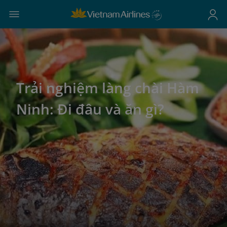
Trải nghiệm làng chài Hàm
Ninh: Đi đâu và ăn gì?