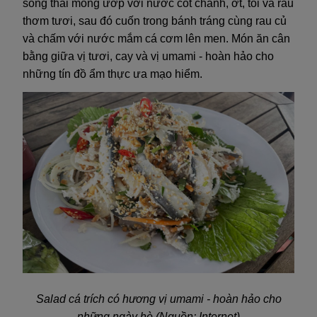
sống thái mỏng ướp với nước cốt chanh, ớt, tỏi và rau
thơm tươi, sau đó cuốn trong bánh tráng cùng rau củ
và chấm với nước mắm cá cơm lên men. Món ăn cân
bằng giữa vị tươi, cay và vị umami - hoàn hảo cho
những tín đồ ẩm thực ưa mạo hiểm.
Salad cá trích có hương vị umami - hoàn hảo cho
những ngày hè (Nguồn: Internet)