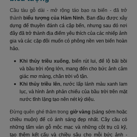
Cầu tàu gỗ dài - mở rộng táo bạo ra biển - đã trở
thành
biểu tượng của Hàm Ninh
. Ban đầu được xây
dựng để thuyền đánh cá cập bến, nhưng sau đó nơi
đây đã trở thành địa điểm yêu thích của các nhiếp ảnh
gia và các cặp đôi muốn có phông nền ven biển hoàn
hảo.
Khi thủy triều xuống
, biển rút lui, để lộ bãi bồi
và bầu trời rộng lớn, mang đến cho bức ảnh cảm
giác mơ màng, chân trời vô tận.
Khi thủy triều lên
, nước lấp lánh màu xanh lam
lục, và hình ảnh phản chiếu của bầu trời trên mặt
nước tĩnh lặng tạo nên nét kỳ diệu.
Đừng quên ghé thăm trong
giờ vàng
(sáng sớm hoặc
chiều muộn) để có ánh sáng đẹp nhất. Cây cầu có
những tấm ván gỗ mộc mạc và những cột trụ cũ kỹ,
tạo thêm kết cấu và chiều sâu cho mỗi bức ảnh -