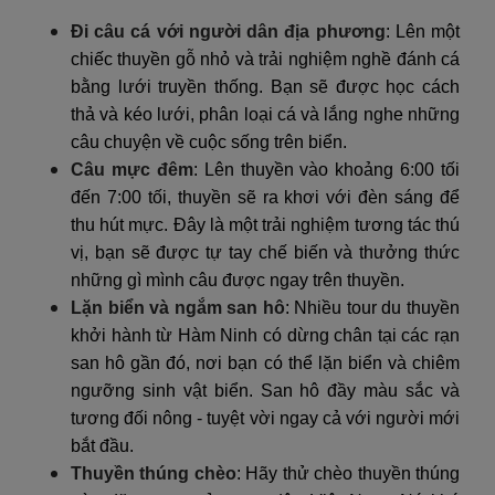
Đi câu cá với người dân địa phương
: Lên một
chiếc thuyền gỗ nhỏ và trải nghiệm nghề đánh cá
bằng lưới truyền thống. Bạn sẽ được học cách
thả và kéo lưới, phân loại cá và lắng nghe những
câu chuyện về cuộc sống trên biển.
Câu mực đêm
: Lên thuyền vào khoảng 6:00 tối
đến 7:00 tối, thuyền sẽ ra khơi với đèn sáng để
thu hút mực. Đây là một trải nghiệm tương tác thú
vị, bạn sẽ được tự tay chế biến và thưởng thức
những gì mình câu được ngay trên thuyền.
Lặn biển và ngắm san hô
: Nhiều tour du thuyền
khởi hành từ Hàm Ninh có dừng chân tại các rạn
san hô gần đó, nơi bạn có thể lặn biển và chiêm
ngưỡng sinh vật biển. San hô đầy màu sắc và
tương đối nông - tuyệt vời ngay cả với người mới
bắt đầu.
Thuyền thúng chèo
: Hãy thử chèo thuyền thúng