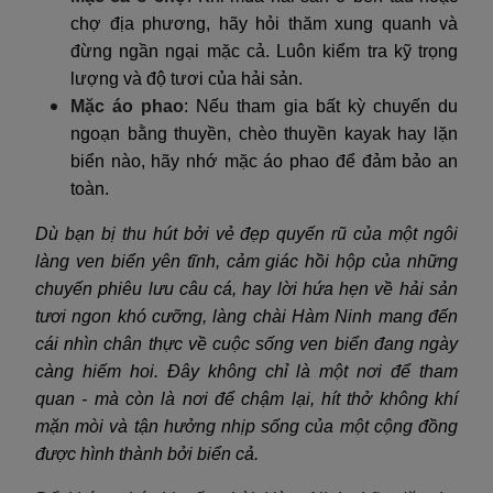
chợ địa phương, hãy hỏi thăm xung quanh và
đừng ngần ngại mặc cả. Luôn kiểm tra kỹ trọng
lượng và độ tươi của hải sản.
Mặc áo phao
: Nếu tham gia bất kỳ chuyến du
ngoạn bằng thuyền, chèo thuyền kayak hay lặn
biển nào, hãy nhớ mặc áo phao để đảm bảo an
toàn.
Dù bạn bị thu hút bởi vẻ đẹp quyến rũ của một ngôi
làng ven biển yên tĩnh, cảm giác hồi hộp của những
chuyến phiêu lưu câu cá, hay lời hứa hẹn về hải sản
tươi ngon khó cưỡng, làng chài Hàm Ninh mang đến
cái nhìn chân thực về cuộc sống ven biển đang ngày
càng hiếm hoi. Đây không chỉ là một nơi để tham
quan - mà còn là nơi để chậm lại, hít thở không khí
mặn mòi và tận hưởng nhịp sống của một cộng đồng
được hình thành bởi biển cả.