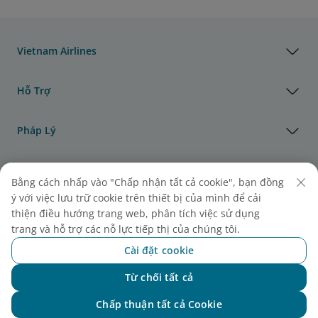
Vietnam Airlines
Hỗ Trợ
Pháp Lý
Thông Tin Hữu Ích
Bằng cách nhấp vào "Chấp nhận tất cả cookie", bạn đồng
ý với việc lưu trữ cookie trên thiết bị của mình để cải
Đại lý & Đối tác
thiện điều hướng trang web, phân tích việc sử dụng
trang và hỗ trợ các nỗ lực tiếp thị của chúng tôi.
Vận Tải Hàng Hóa
Cài đặt cookie
Từ chối tất cả
Chat với NEO
Giải thưởng của Vietnam Airlines
Chấp thuận tất cả Cookie