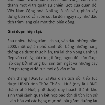
thành một vị trí quân sự chiến lược của quân đội
Việt Nam Cộng hoà. Những lô cốt và ụ pháo xây
dựng kiên cố vẫn còn sót lại đến ngày nay như dấu
tích trầm lặng của một thời biến động.
Giai đoạn hiện tại:
Sau nhiều thăng trầm lịch sử, vào đầu những năm
2000
, một dự án phủ xanh đồi bằng những hàng
thông đã được thực hiện, trả lại cho Vọng Cảnh vẻ
đẹp vốn có. Ngoài rừng thông, ngọn đồi còn được
lấp đầy bởi những bụi sim tím ngắt và những cây
lâm phượng vĩ đỏ rực mỗi độ vào mùa.
Đến tháng 10/2015, 219ha
diện tích đồi tiếp tục
được UBND tỉnh Thừa Thiên - Huế (nay là UBND
thành phố Huế) phê duyệt quy hoạch thành khu
sinh thái cảnh quan kết hợp bảo tồn di tích lịch sử
- văn hóa với các hạng mục nổi bật gồm: đường lát