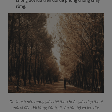
không đốt lửa trên đồi để phòng chống cháy
rừng.
Du khách nên mang giày thể thao hoặc giày dép thoải
mái vì đến đồi Vọng Cảnh sẽ cần tản bộ và leo dốc