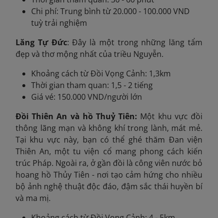
Chi phí: Trung bình từ 20.000 - 100.000 VND
tuỳ trải nghiệm
Lăng Tự Đức
: Đây là một trong những lăng tẩm
đẹp và thơ mộng nhất của triều Nguyễn.
Khoảng cách từ Đồi Vọng Cảnh: 1,3km
Thời gian tham quan: 1,5 - 2 tiếng
Giá vé: 150.000 VND/người lớn
Đồi Thiên An và hồ Thuỷ Tiên:
Một khu vực đồi
thông lãng mạn và không khí trong lành, mát mẻ.
Tại khu vực này, bạn có thể ghé thăm Đan viện
Thiên An, một tu viện cổ mang phong cách kiến
trúc Pháp. Ngoài ra, ở gần đồi là công viên nước bỏ
hoang hồ Thủy Tiên - nơi tạo cảm hứng cho nhiều
bộ ảnh nghệ thuật độc đáo, đậm sắc thái huyền bí
và ma mị.
Khoảng cách từ Đồi Vọng Cảnh: 4 - 5km