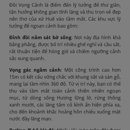
Đồi Vọng Cảnh là điểm đến lý tưởng để thư giãn,
tận hưởng không gian tĩnh lặng và thu trọn vẻ đẹp
nên thơ của xứ Huế vào tầm mắt. Các khu vực lý
tưởng để ngoạn cảnh bao gồm:
Đỉnh đồi nằm sát bờ sông
: N
ơi này địa hình khá
bằng phẳng, được bố trí nhiều ghế nghỉ và cầu sắt,
rất thuận tiện để hóng gió và chiêm ngưỡng cảnh
sắc xung quanh.
Vọng gác ngắm cảnh
: Một công trình cao hơn
15m
có kết cấu vững chắc với khung sắt và sàn gỗ,
mang lại tầm nhìn 360 độ. Từ vị trí này, bạn có thể
thu vào tầm mắt toàn cảnh thiên nhiên ngoạn
mục, từ dòng sông Hương lững lờ, rừng thông
xanh mướt, các lăng tẩm cổ kính ẩn hiện phía xa,
cho đến khoảnh khắc hoàng hôn chiếu xuống mặt
nước đầy lãng mạn.