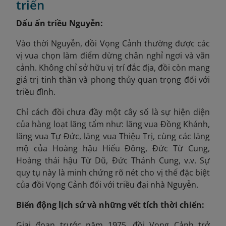
triển
Dấu ấn triều Nguyễn:
Vào thời Nguyễn, đồi Vọng Cảnh thường được các
vị vua chọn làm điểm dừng chân nghỉ ngơi và vãn
cảnh. Không chỉ sở hữu vị trí đắc địa, đồi còn mang
giá trị tinh thần và phong thủy quan trọng đối với
triều đình.
Chỉ cách đồi chưa đầy một cây số là sự hiện diện
của hàng loạt lăng tẩm như: lăng vua Đồng Khánh,
lăng vua Tự Đức, lăng vua Thiệu Trị, cùng các lăng
mộ của Hoàng hậu Hiếu Đông, Đức Từ Cung,
Hoàng thái hậu Từ Dũ, Đức Thánh Cung, v.v. Sự
quy tụ này là minh chứng rõ nét cho vị thế đặc biệt
của đồi Vọng Cảnh đối với triều đại nhà Nguyễn.
Biến động lịch sử và những vết tích thời chiến:
Giai đoạn trước năm 1975
, đồi Vọng Cảnh trở