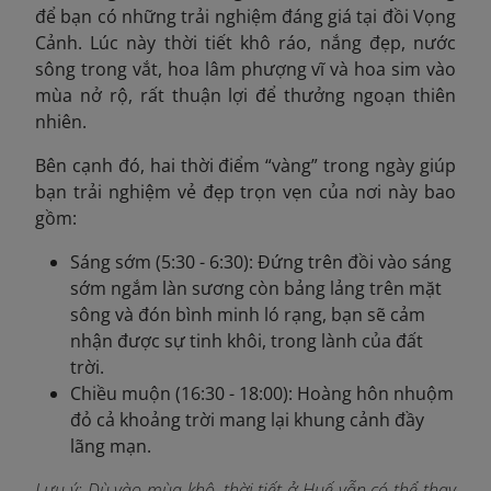
để bạn có những trải nghiệm đáng giá tại đồi Vọng
Cảnh. Lúc này thời tiết khô ráo, nắng đẹp, nước
sông trong vắt, hoa lâm phượng vĩ và hoa sim vào
mùa nở rộ, rất thuận lợi để thưởng ngoạn thiên
nhiên.
Bên cạnh đó, hai thời điểm “vàng” trong ngày giúp
bạn trải nghiệm vẻ đẹp trọn vẹn của nơi này bao
gồm:
Sáng sớm (5:30 - 6:30): Đứng trên đồi vào sáng
sớm ngắm làn sương còn bảng lảng trên mặt
sông và đón bình minh ló rạng, bạn sẽ cảm
nhận được sự tinh khôi, trong lành của đất
trời.
Chiều muộn (16:30 - 18:00): Hoàng hôn nhuộm
đỏ cả khoảng trời mang lại khung cảnh đầy
lãng mạn.
Lưu ý: Dù vào mùa khô, thời tiết ở Huế vẫn có thể thay