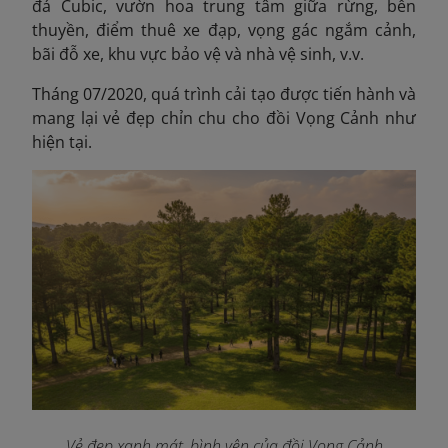
đá Cubic, vườn hoa trung tâm giữa rừng, bến
thuyền, điểm thuê xe đạp, vọng gác ngắm cảnh,
bãi đỗ xe, khu vực bảo vệ và nhà vệ sinh, v.v.
Tháng 07/2020
, quá trình cải tạo được tiến hành và
mang lại vẻ đẹp chỉn chu cho đồi Vọng Cảnh như
hiện tại.
Vẻ đẹp xanh mát, bình yên của đồi Vọng Cảnh