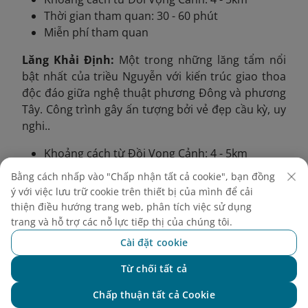
Thời gian tham quan: 30 - 60 phút
Miễn phí tham quan
Lăng Khải Định:
Một trong những lăng tẩm nổi
bật nhất của triều Nguyễn với kiến trúc giao thoa
độc đáo giữa nghệ thuật phương Đông và phương
Tây. Công trình gây ấn tượng bởi vẻ đẹp cầu kỳ, uy
nghi..
Khoảng cách từ Đồi Vọng Cảnh: 4 - 5km
Thời gian tham quan: 1 - 1,5 tiếng
Bằng cách nhấp vào "Chấp nhận tất cả cookie", bạn đồng
Giá vé: 150.000 VND/người lớn
ý với việc lưu trữ cookie trên thiết bị của mình để cải
thiện điều hướng trang web, phân tích việc sử dụng
Với không gian yên bình và cảnh sắc
trang và hỗ trợ các nỗ lực tiếp thị của chúng tôi.
say đắm lòng người,
đồi Vọng Cảnh
Cài đặt cookie
đã và đang ngày càng được nhiều
Từ chối tất cả
du khách tìm đến để thư giãn, chụp
Chat với NEO
Chấp thuận tất cả Cookie
ảnh hay dã ngoại. Hãy đồng hành