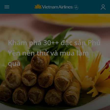
Khám phá 30++ đặc sản Phú
Yên nên thử và mua làm
quà