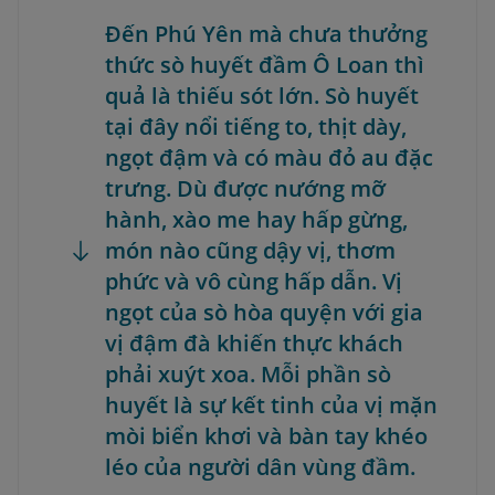
Đến Phú Yên mà chưa thưởng
thức sò huyết đầm Ô Loan thì
quả là thiếu sót lớn. Sò huyết
tại đây nổi tiếng to, thịt dày,
ngọt đậm và có màu đỏ au đặc
trưng. Dù được nướng mỡ
hành, xào me hay hấp gừng,
món nào cũng dậy vị, thơm
phức và vô cùng hấp dẫn. Vị
ngọt của sò hòa quyện với gia
vị đậm đà khiến thực khách
phải xuýt xoa. Mỗi phần sò
huyết là sự kết tinh của vị mặn
mòi biển khơi và bàn tay khéo
léo của người dân vùng đầm.