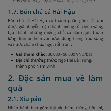
Món chè thường hay xuất hiện trong các dịp lễ, Tết
1.7. Bún chả cá Hải Hậu
Bún chả cá Hải Hậu có thành phần gồm cá tươi
được giã nhuyễn, nặn thành miếng rồi chiên vàng,
tạo thành những miếng chả cá dai ngọt, thơm
lừng. Bún ăn kèm với nước dùng trong, rau sống
và nước chấm chua ngọt rất tròn vị.
Giá tham khảo:
30.000 – 50.000 VND/bát
Địa chỉ thưởng thức:
Ngõ Hai Bà Trưng,
thành phố Nam Định
2. Đặc sản mua về làm
quà
2.1. Xíu páo
Nhân bánh bao gồm thịt xíu băm, trứng, bột mì,