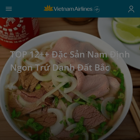
TOP 12++ Đặc Sản Nam Định
Ngon Trứ Danh Đất Bắc