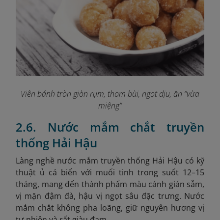
Viên bánh tròn giòn rụm, thơm bùi, ngọt dịu, ăn “vừa
miệng”
2.6. Nước mắm chắt truyền
thống Hải Hậu
Làng nghề nước mắm truyền thống Hải Hậu có kỹ
thuật ủ cá biển với muối tinh trong suốt 12–15
tháng, mang đến thành phẩm màu cánh gián sẫm,
vị mặn đậm đà, hậu vị ngọt sâu đặc trưng. Nước
mắm chắt không pha loãng, giữ nguyên hương vị
tự nhiên và rất giàu đạm.