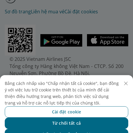
Sơ đồ trang
Liên hệ mua vé
Cài đặt cookies
© 2025 Vietnam Airlines JSC
Tổng công ty Hàng không Việt Nam - CTCP. Số 200
Nguyễn Sơn, Phường Bồ Đề, Hà Nội.
Điện thoại: (+84-24) 38272289. Fax: (+84-24)
Bằng cách nhấp vào "Chấp nhận tất cả cookie", bạn đồng
38722375
ý với việc lưu trữ cookie trên thiết bị của mình để cải
Giấy chứng nhận đăng ký doanh nghiệp, mã số
thiện điều hướng trang web, phân tích việc sử dụng
doanh nghiệp 0100107518, đăng ký lần đầu ngày
trang và hỗ trợ các nỗ lực tiếp thị của chúng tôi.
30/6/2010, đăng ký thay đổi lần thứ 10 ngày
Cài đặt cookie
24/7/2025, cấp bởi Sở Tài chính Thành phố Hà Nội.
Từ chối tất cả
Chat với NEO