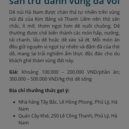
sản trứ danh vùng đá vôi
Dê núi Hà Nam được chăn thả tự nhiên trên vùng
núi đá của Kim Bảng và Thanh Liêm nên thịt săn
chắc, ít mỡ, thơm ngọt hơn dê nuôi chuồng. Dê
thường được chế biến thành các món hấp, nướng,
tái chanh, lẩu dê hoặc dê xào sả ớt. Mỗi món ăn
đều giữ nguyên vị ngọt tự nhiên và đậm đà của thịt
dê, mang lại trải nghiệm ẩm thực độc đáo cho du
khách ghé thăm vùng đất này.
Giá:
Khoảng 100.000 – 200.000 VND/phần ăn;
300.000 – 500.000 VND/kg thịt dê sống
Địa chỉ thưởng thức gợi ý:
Nhà hàng Tây Bắc, Lê Hồng Phong, Phủ Lý, Hà
Nam
Quán Cây Khế, 250 Lê Công Thanh, Phủ Lý, Hà
Nam