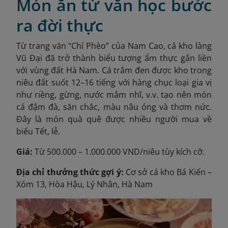
Món ăn từ văn học bước
ra đời thực
Từ trang văn “Chí Phèo” của Nam Cao, cá kho làng
Vũ Đại đã trở thành biểu tượng ẩm thực gắn liền
với vùng đất Hà Nam. Cá trắm đen được kho trong
niêu đất suốt 12–16 tiếng với hàng chục loại gia vị
như riềng, gừng, nước mắm nhĩ, v.v. tạo nên món
cá đậm đà, săn chắc, màu nâu óng và thơm nức.
Đây là món quà quê được nhiều người mua về
biếu Tết, lễ.
Giá:
Từ 500.000 – 1.000.000 VND/niêu tùy kích cỡ.
Địa chỉ thưởng thức gợi ý:
Cơ sở cá kho Bá Kiến –
Xóm 13, Hòa Hậu, Lý Nhân, Hà Nam