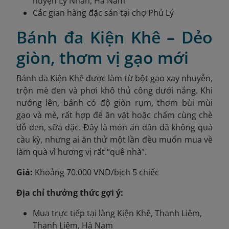
huyện Lý Nhân, Hà Nam
Các gian hàng đặc sản tại chợ Phủ Lý
Bánh đa Kiện Khê – Dẻo
giòn, thơm vị gạo mới
Bánh đa Kiện Khê được làm từ bột gạo xay nhuyễn,
trộn mè đen và phơi khô thủ công dưới nắng. Khi
nướng lên, bánh có độ giòn rụm, thơm bùi mùi
gạo và mè, rất hợp để ăn vặt hoặc chấm cùng chè
đỗ đen, sữa đặc. Đây là món ăn dân dã không quá
cầu kỳ, nhưng ai ăn thử một lần đều muốn mua về
làm quà vì hương vị rất “quê nhà”.
Giá:
Khoảng 70.000 VND/bịch 5 chiếc
Địa chỉ thưởng thức gợi ý:
Mua trực tiếp tại làng Kiện Khê, Thanh Liêm,
Thanh Liêm, Hà Nam