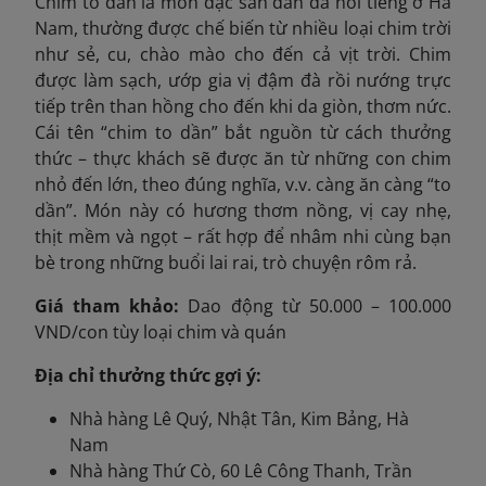
Chim to dần là món đặc sản dân dã nổi tiếng ở Hà
Nam, thường được chế biến từ nhiều loại chim trời
như sẻ, cu, chào mào cho đến cả vịt trời. Chim
được làm sạch, ướp gia vị đậm đà rồi nướng trực
tiếp trên than hồng cho đến khi da giòn, thơm nức.
Cái tên “chim to dần” bắt nguồn từ cách thưởng
thức – thực khách sẽ được ăn từ những con chim
nhỏ đến lớn, theo đúng nghĩa, v.v. càng ăn càng “to
dần”. Món này có hương thơm nồng, vị cay nhẹ,
thịt mềm và ngọt – rất hợp để nhâm nhi cùng bạn
bè trong những buổi lai rai, trò chuyện rôm rả.
Giá tham khảo:
Dao động từ 50.000 – 100.000
VND/con tùy loại chim và quán
Địa chỉ thưởng thức gợi ý:
Nhà hàng Lê Quý, Nhật Tân, Kim Bảng, Hà
Nam
Nhà hàng Thứ Cò, 60 Lê Công Thanh, Trần