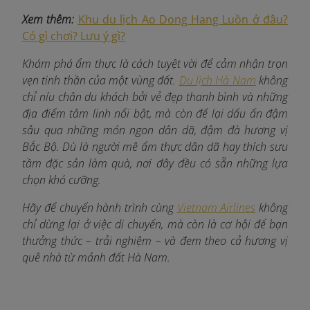
Xem thêm:
Khu du lịch Ao Dong Hang Luồn ở đâu?
Có gì chơi? Lưu ý gì?
Khám phá ẩm thực là cách tuyệt vời để cảm nhận trọn
vẹn tinh thần của một vùng đất.
Du lịch Hà Nam
không
chỉ níu chân du khách bởi vẻ đẹp thanh bình và những
địa điểm tâm linh nổi bật, mà còn để lại dấu ấn đậm
sâu qua những món ngon dân dã, đậm đà hương vị
Bắc Bộ. Dù là người mê ẩm thực dân dã hay thích sưu
tầm đặc sản làm quà, nơi đây đều có sẵn những lựa
chọn khó cưỡng.
Hãy để chuyến hành trình cùng
Vietnam Airlines
không
chỉ dừng lại ở việc di chuyển, mà còn là cơ hội để bạn
thưởng thức – trải nghiệm – và đem theo cả hương vị
quê nhà từ mảnh đất Hà Nam.