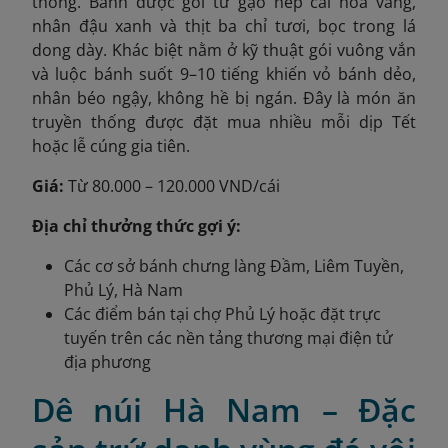
thống. Bánh được gói từ gạo nếp cái hoa vàng,
nhân đậu xanh và thịt ba chỉ tươi, bọc trong lá
dong dày. Khác biệt nằm ở kỹ thuật gói vuông vắn
và luộc bánh suốt 9–10 tiếng khiến vỏ bánh dẻo,
nhân béo ngậy, không hề bị ngán. Đây là món ăn
truyền thống được đặt mua nhiều mỗi dịp Tết
hoặc lễ cúng gia tiên.
Giá:
Từ 80.000 – 120.000 VND/cái
Địa chỉ thưởng thức gợi ý:
Các cơ sở bánh chưng làng Đầm, Liêm Tuyền,
Phủ Lý, Hà Nam
Các điểm bán tại chợ Phủ Lý hoặc đặt trực
tuyến trên các nền tảng thương mại điện tử
địa phương
Dê núi Hà Nam – Đặc