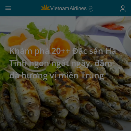
Khám phá 20++ Đặc sản Hà
Tĩnh ngon ngất ngây, đậm
đà hương vị miền Trung