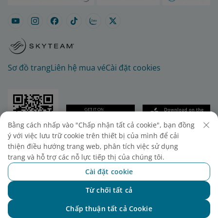
Sơ đồ trang
Liên hệ mua vé
Cài đặt cookies
Bằng cách nhấp vào "Chấp nhận tất cả cookie", bạn đồng
ý với việc lưu trữ cookie trên thiết bị của mình để cải
© 2025 Vietnam Airlines JSC
thiện điều hướng trang web, phân tích việc sử dụng
Tổng công ty Hàng không Việt Nam - CTCP. Số 200
trang và hỗ trợ các nỗ lực tiếp thị của chúng tôi.
Nguyễn Sơn, Phường Bồ Đề, Hà Nội.
Cài đặt cookie
Điện thoại: (+84-24) 38272289. Fax: (+84-24)
Từ chối tất cả
38722375
Chat với NEO
Giấy chứng nhận đăng ký doanh nghiệp, mã số
Chấp thuận tất cả Cookie
doanh nghiệp 0100107518, đăng ký lần đầu ngày