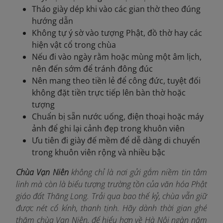
Tháo giày dép khi vào các gian thờ theo đúng
hướng dẫn
Không tự ý sờ vào tượng Phật, đồ thờ hay các
hiện vật cổ trong chùa
Nếu đi vào ngày rằm hoặc mùng một âm lịch,
nên đến sớm để tránh đông đúc
Nên mang theo tiền lẻ để công đức, tuyệt đối
không đặt tiền trực tiếp lên bàn thờ hoặc
tượng
Chuẩn bị sẵn nước uống, điện thoại hoặc máy
ảnh để ghi lại cảnh đẹp trong khuôn viên
Ưu tiên đi giày đế mềm để dễ dàng di chuyển
trong khuôn viên rộng và nhiều bậc
Chùa Vạn Niên
không chỉ là nơi gửi gắm niềm tin tâm
linh mà còn là biểu tượng trường tồn của văn hóa Phật
giáo đất Thăng Long. Trải qua bao thế kỷ, chùa vẫn giữ
được nét cổ kính, thanh tịnh. Hãy dành thời gian ghé
thăm chùa Vạn Niên, để hiểu hơn về Hà Nội ngàn năm