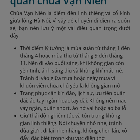
quan chùa Vạn Niên
Chùa Vạn Niên là điểm đến linh thiêng và cổ kính
giữa lòng Hà Nội, vì vậy để chuyến đi diễn ra suôn
sẻ, bạn nên lưu ý một vài điều quan trọng dưới
đây:
Thời điểm lý tưởng là mùa xuân từ tháng 1 đến
tháng 4 hoặc mùa thu từ tháng 9 đến tháng
11. Nên đi vào buổi sáng, khi không gian còn
yên tĩnh, ánh sáng dịu và không khí mát mẻ.
Tránh đi vào giữa trưa hoặc ngày mưa vì
khuôn viên chùa chủ yếu là không gian mở
Trang phục cần kín đáo, lịch sự, ưu tiên quần
dài, áo tay ngắn hoặc tay dài. Không nên mặc
váy ngắn, quần short, áo hở vai hoặc áo ba lỗ
Giữ thái độ nghiêm túc và tôn trọng không
gian linh thiêng. Nói chuyện nhỏ nhẹ, tránh
đùa giỡn, đi lại nhẹ nhàng, không chen lấn, xô
đẩy, đặc biệt trong khu vực điện thờ