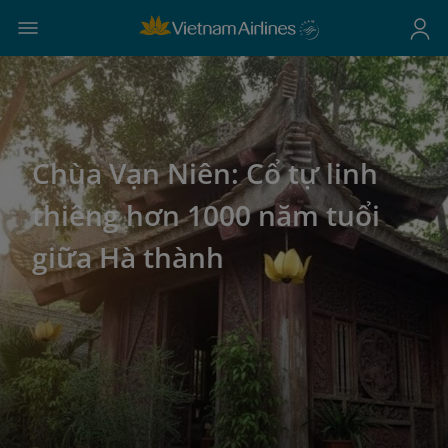
Chùa Vạn Niên: Cổ tự linh
thiêng hơn 1000 năm tuổi
giữa Hà thành