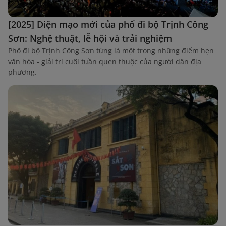
[2025] Diện mạo mới của phố đi bộ Trịnh Công
Sơn: Nghệ thuật, lễ hội và trải nghiệm
Phố đi bộ Trịnh Công Sơn từng là một trong những điểm hẹn
văn hóa - giải trí cuối tuần quen thuộc của người dân địa
phương.