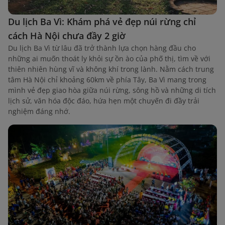
Du lịch Ba Vì: Khám phá vẻ đẹp núi rừng chỉ
cách Hà Nội chưa đầy 2 giờ
Du lịch Ba Vì từ lâu đã trở thành lựa chọn hàng đầu cho
những ai muốn thoát ly khỏi sự ồn ào của phố thị, tìm về với
thiên nhiên hùng vĩ và không khí trong lành. Nằm cách trung
tâm Hà Nội chỉ khoảng 60km về phía Tây, Ba Vì mang trong
mình vẻ đẹp giao hòa giữa núi rừng, sông hồ và những di tích
lịch sử, văn hóa độc đáo, hứa hẹn một chuyến đi đầy trải
nghiệm đáng nhớ.