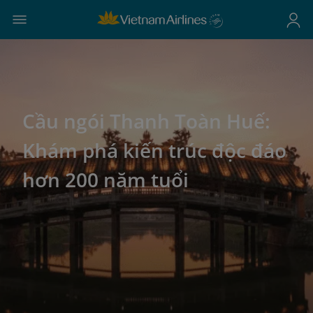
Cầu ngói Thanh Toàn Huế:
Khám phá kiến trúc độc đáo
hơn 200 năm tuổi