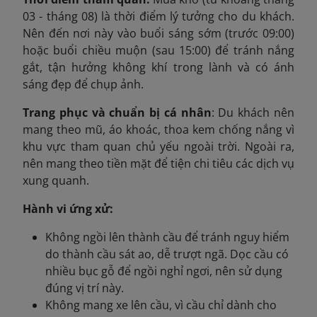
03 - tháng 08) là thời điểm lý tưởng cho du khách.
Nên đến nơi này vào buổi sáng sớm (trước 09:00)
hoặc buổi chiều muộn (sau 15:00) để tránh nắng
gắt, tận hưởng không khí trong lành và có ánh
sáng đẹp để chụp ảnh.
Trang phục và chuẩn bị cá nhân
: Du khách nên
mang theo mũ, áo khoác, thoa kem chống nắng vì
khu vực tham quan chủ yếu ngoài trời. Ngoài ra,
nên mang theo tiền mặt để tiện chi tiêu các dịch vụ
xung quanh.
Hành vi ứng xử:
Không ngồi lên thành cầu để tránh nguy hiểm
do thành cầu sát ao, dễ trượt ngã. Dọc cầu có
nhiều bục gỗ để ngồi nghỉ ngơi, nên sử dụng
đúng vị trí này.
Không mang xe lên cầu, vì cầu chỉ dành cho