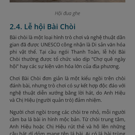
Hội đua ghe
2.4. Lễ hội Bài Chòi
Bài chòi là một loại hình trò chơi và nghệ thuật dân
gian đã được UNESCO công nhận là Di sản văn hóa
phi vật thể
. Tại cầu ngói Thanh Toàn, lễ hội Bài
Chòi thường được tổ chức vào dịp “Chợ quê ngày
hội” hay các sự kiện văn hóa lớn của địa phương.
Chơi Bài Chòi đơn giản là một kiểu ngồi trên chòi
đánh bài, nhưng trò chơi có sự kết hợp độc đáo với
nghệ thuật diễn xướng bằng lời hát, do Anh Hiệu
và Chị Hiệu (người quản trò) đảm nhiệm.
Người chơi ngồi trong các chòi tre nhỏ, mỗi người
cầm ba lá bài in hình mộc bản. Từ chòi trung tâm,
Anh Hiệu hoặc Chị Hiệu rút thẻ và hô lên những
câu hát dí dỏm mang tên lá bài. Ai có lá bài trùng