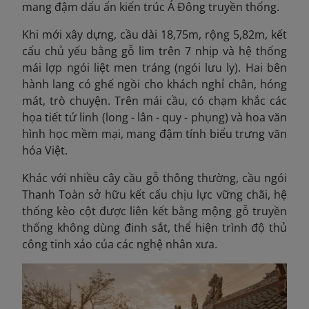
mang đậm dấu ấn kiến trúc Á Đông truyền thống.
Khi mới xây dựng, cầu dài 18,75m, rộng 5,82m, kết
cấu chủ yếu bằng gỗ lim trên 7 nhịp
và hệ thống
mái lợp ngói liệt men tráng (ngói lưu ly). Hai bên
hành lang có ghế ngồi cho khách nghỉ chân, hóng
mát, trò chuyện. Trên mái cầu, có chạm khắc các
họa tiết tứ linh (long - lân - quy - phụng) và hoa văn
hình học mềm mại, mang đậm tính biểu trưng văn
hóa Việt.
Khác với nhiều cây cầu gỗ thông thường, cầu ngói
Thanh Toàn sở hữu kết cấu chịu lực vững chãi, hệ
thống kèo cột được liên kết bằng mộng gỗ truyền
thống không dùng đinh sắt, thể hiện trình độ thủ
công tinh xảo của các nghệ nhân xưa.