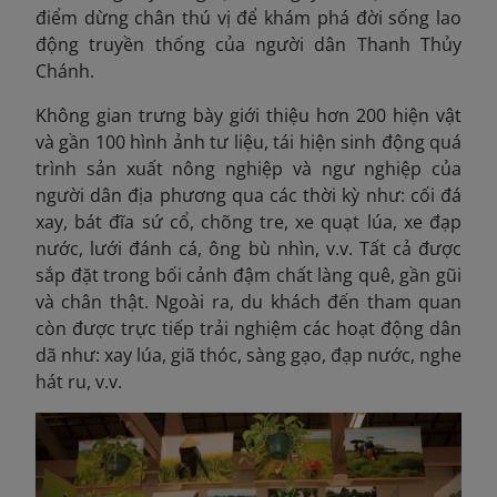
điểm dừng chân thú vị để khám phá đời sống lao
động truyền thống của người dân Thanh Thủy
Chánh.
Không gian trưng bày giới thiệu hơn 200 hiện vật
và gần 100 hình ảnh
tư liệu, tái hiện sinh động quá
trình sản xuất nông nghiệp và ngư nghiệp của
người dân địa phương qua các thời kỳ như: cối đá
xay, bát đĩa sứ cổ, chõng tre, xe quạt lúa, xe đạp
nước, lưới đánh cá, ông bù nhìn, v.v. Tất cả được
sắp đặt trong bối cảnh đậm chất làng quê, gần gũi
và chân thật. Ngoài ra, du khách đến tham quan
còn được trực tiếp trải nghiệm các hoạt động dân
dã như: xay lúa, giã thóc, sàng gạo, đạp nước, nghe
hát ru, v.v.