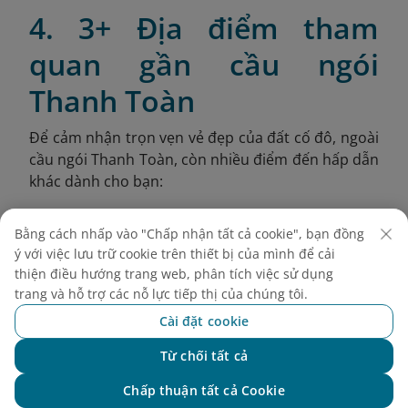
4. 3+ Địa điểm tham
quan gần cầu ngói
Thanh Toàn
Để cảm nhận trọn vẹn vẻ đẹp của đất cố đô, ngoài
cầu ngói Thanh Toàn, còn nhiều điểm đến hấp dẫn
khác dành cho bạn:
4.1. Cầu Trường Tiền
Bằng cách nhấp vào "Chấp nhận tất cả cookie", bạn đồng
Cầu Trường Tiền (còn gọi là Tràng Tiền) là một
ý với việc lưu trữ cookie trên thiết bị của mình để cải
thiện điều hướng trang web, phân tích việc sử dụng
trong những công trình biểu tượng gắn liền với lịch
trang và hỗ trợ các nỗ lực tiếp thị của chúng tôi.
sử và tâm hồn của người Huế. Với thiết kế vòm
thép độc đáo, dáng cong mềm mại và sắc bạc ánh
Cài đặt cookie
lên rực rỡ trong ánh hoàng hôn, cây cầu bắc
Từ chối tất cả
ngang sông Hương này từ lâu đã trở thành điểm
Chat với NEO
check-in không thể bỏ qua.
Chấp thuận tất cả Cookie