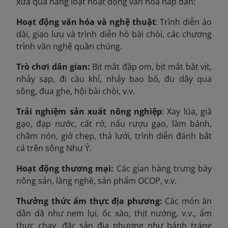
xưa qua hàng loạt hoạt động văn hóa hấp dẫn:
Hoạt động văn hóa và nghệ thuật
: Trình diễn áo
dài, giao lưu và trình diễn hò bài chòi, các chương
trình văn nghệ quần chúng.
Trò chơi dân gian:
Bịt mắt đập om, bịt mắt bắt vịt,
nhảy sạp, đi cầu khỉ, nhảy bao bố, đu dây qua
sông, đua ghe, hội bài chòi, v.v.
Trải nghiệm sản xuất nông nghiệp
: Xay lúa, giã
gạo, đạp nước, cất rớ, nấu rượu gạo, làm bánh,
chằm nón, giở chẹp, thả lưới, trình diễn đánh bắt
cá trên sông Như Ý.
Hoạt động thương mại:
Các gian hàng trưng bày
nông sản, làng nghề, sản phẩm OCOP, v.v.
Thưởng thức ẩm thực địa phương:
Các món ăn
dân dã như nem lụi, ốc xào, thịt nướng, v.v., ẩm
thực chay, đặc sản địa phương như bánh tráng