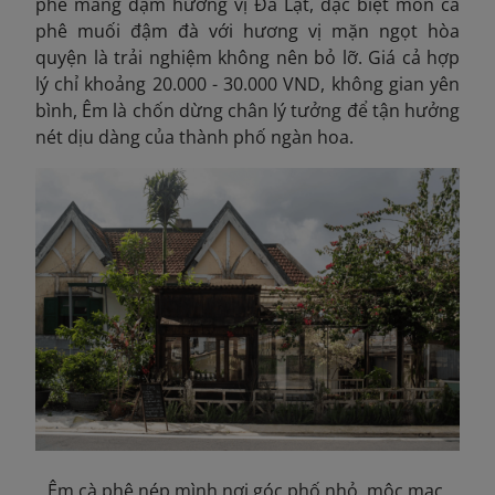
phê mang đậm hương vị Đà Lạt, đặc biệt món cà
phê muối đậm đà với hương vị mặn ngọt hòa
quyện là trải nghiệm không nên bỏ lỡ. Giá cả hợp
lý
chỉ khoảng 20.000 - 30.000 VND, không gian yên
bình, Êm là chốn dừng chân lý tưởng để tận hưởng
nét dịu dàng của thành phố ngàn hoa.
Êm cà phê nép mình nơi góc phố nhỏ, mộc mạc,