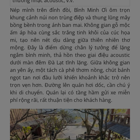
thưởng nhạc acoustic, v.v.
Nép mình trên đỉnh đồi, Bình Minh Ơi ôm trọn
khung cảnh núi non trùng điệp và thung lũng mây
bồng bềnh trong ánh ban mai. Không gian gỗ mộc
ấm áp hòa cùng sắc trắng tinh khôi của cúc họa
mi, tạo nên nét dịu dàng giữa thiên nhiên thơ
mộng. Đây là điểm dừng chân lý tưởng để lặng
ngắm bình minh, thả hồn theo giai điệu acoustic
dưới màn đêm Đà Lạt tĩnh lặng. Giữa không gian
an yên ấy, một tách cà phê thơm nồng, chút bánh
ngọt tan nơi đầu lưỡi khiến khoảnh khắc trở nên
trọn vẹn hơn.
Đường lên quán hơi dốc, cần chú ý
khi di chuyển. Quán lại có tầng hầm gửi xe miễn
phí rộng rãi, rất thuận tiện cho khách hàng.