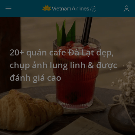
20+ quán cafe Đà Lạt đẹp,
chụp ảnh lung linh & được
đánh giá cao