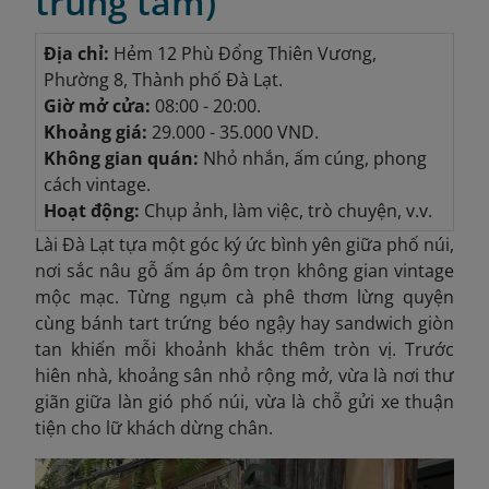
trung tâm)
Địa chỉ:
Hẻm 12 Phù Đổng Thiên Vương,
Phường 8, Thành phố Đà Lạt.
Giờ mở cửa:
08:00 - 20:00.
Khoảng giá:
29.000 - 35.000 VND.
Không gian quán:
Nhỏ nhắn, ấm cúng, phong
cách vintage.
Hoạt động:
Chụp ảnh, làm việc, trò chuyện, v.v.
Lài Đà Lạt tựa một góc ký ức bình yên giữa phố núi,
nơi sắc nâu gỗ ấm áp ôm trọn không gian vintage
mộc mạc. Từng ngụm cà phê thơm lừng quyện
cùng bánh tart trứng béo ngậy hay sandwich giòn
tan khiến mỗi khoảnh khắc thêm tròn vị. Trước
hiên nhà, khoảng sân nhỏ rộng mở, vừa là nơi thư
giãn giữa làn gió phố núi, vừa là chỗ gửi xe thuận
tiện cho lữ khách dừng chân.