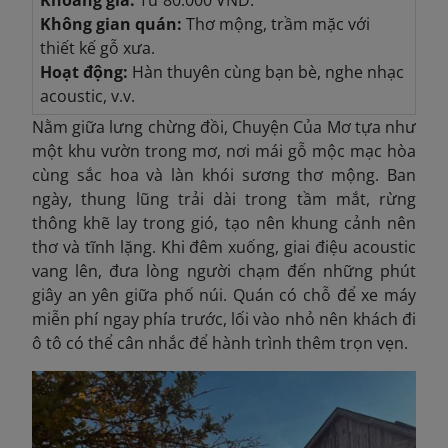
Khoảng giá:
Từ 80.000 VND.
Không gian quán:
Thơ mộng, trầm mặc với
thiết kế gỗ xưa.
Hoạt động:
Hàn thuyên cùng bạn bè, nghe nhạc
acoustic, v.v.
Nằm giữa lưng chừng đồi, Chuyện Của Mơ tựa như
một khu vườn trong mơ, nơi mái gỗ mộc mạc hòa
cùng sắc hoa và làn khói sương thơ mộng. Ban
ngày, thung lũng trải dài trong tầm mắt, rừng
thông khẽ lay trong gió, tạo nên khung cảnh nên
thơ và tĩnh lặng. Khi đêm xuống, giai điệu acoustic
vang lên, đưa lòng người chạm đến những phút
giây an yên giữa phố núi. Quán có chỗ để xe máy
miễn phí ngay phía trước, lối vào nhỏ nên khách đi
ô tô có thể cân nhắc để hành trình thêm trọn vẹn.