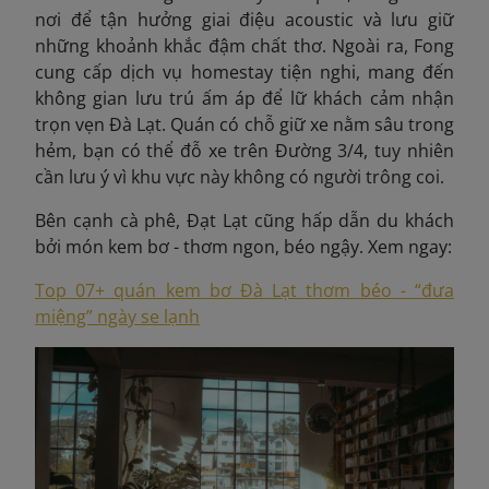
nơi để tận hưởng giai điệu acoustic và lưu giữ
những khoảnh khắc đậm chất thơ. Ngoài ra, Fong
cung cấp dịch vụ homestay tiện nghi, mang đến
không gian lưu trú ấm áp để lữ khách cảm nhận
trọn vẹn Đà Lạt. Quán có chỗ giữ xe nằm sâu trong
hẻm, bạn có thể đỗ xe trên Đường
3/4, tuy nhiên
cần lưu ý vì khu vực này không có người trông coi.
Bên cạnh cà phê, Đạt Lạt cũng hấp dẫn du khách
bởi món kem bơ - thơm ngon, béo ngậy. Xem ngay:
Top 07+ quán kem bơ Đà Lạt thơm béo - “đưa
miệng” ngày se lạnh