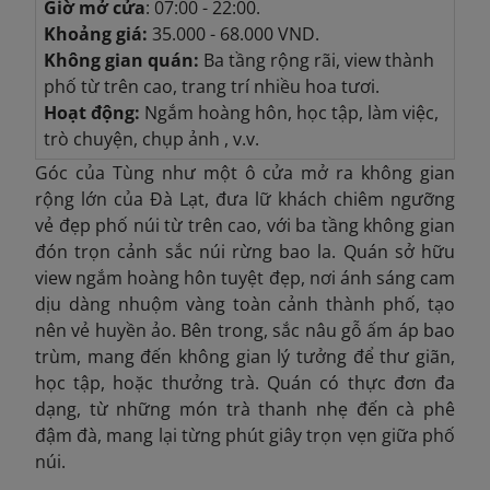
Giờ mở cửa
: 07:00 - 22:00.
Khoảng giá:
35.000 - 68.000 VND.
Không gian quán:
Ba tầng rộng rãi, view thành
phố từ trên cao, trang trí nhiều hoa tươi.
Hoạt động:
Ngắm hoàng hôn, học tập, làm việc,
trò chuyện, chụp ảnh , v.v.
Góc của Tùng như một ô cửa mở ra không gian
rộng lớn của Đà Lạt, đưa lữ khách chiêm ngưỡng
vẻ đẹp phố núi từ trên cao, với ba tầng không gian
đón trọn cảnh sắc núi rừng bao la. Quán sở hữu
view ngắm hoàng hôn tuyệt đẹp, nơi ánh sáng cam
dịu dàng nhuộm vàng toàn cảnh thành phố, tạo
nên vẻ huyền ảo. Bên trong, sắc nâu gỗ ấm áp bao
trùm, mang đến không gian lý tưởng để thư giãn,
học tập, hoặc thưởng trà. Quán có thực đơn đa
dạng, từ những món trà thanh nhẹ đến
cà phê
đậm đà, mang lại từng phút giây trọn vẹn giữa phố
núi.