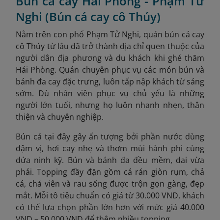
Bún cá cay Hải Phòng - Phạm Tử
Nghi (Bún cá cay cô Thúy)
Nằm trên con phố Phạm Tử Nghi, quán bún cá cay
cô Thúy từ lâu đã trở thành địa chỉ quen thuộc của
người dân địa phương và du khách khi ghé thăm
Hải Phòng. Quán chuyên phục vụ các món bún và
bánh đa cay đặc trưng, luôn tấp nập khách từ sáng
sớm. Dù nhân viên phục vụ chủ yếu là những
người lớn tuổi, nhưng họ luôn nhanh nhẹn, thân
thiện và chuyên nghiệp.
Bún cá tại đây gây ấn tượng bởi phần nước dùng
đậm vị, hơi cay nhẹ và thơm mùi hành phi cùng
dứa ninh kỹ. Bún và bánh đa đều mềm, dai vừa
phải. Topping đầy đặn gồm cá rán giòn rụm, chả
cá, chả viên và rau sống được trộn gọn gàng, đẹp
mắt. Mỗi tô tiêu chuẩn có giá từ 30.000 VND, khách
có thể lựa chọn phần lớn hơn với mức giá 40.000
VND – 50.000 VND để thêm nhiều topping.