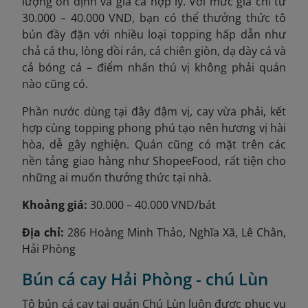
lượng ổn định và giá cả hợp lý. Với mức giá chỉ từ
30.000 – 40.000 VND, bạn có thể thưởng thức tô
bún đầy đặn với nhiều loại topping hấp dẫn như
chả cá thu, lòng dồi rán, cá chiên giòn, dạ dày cá và
cả bóng cá – điểm nhấn thú vị không phải quán
nào cũng có.
Phần nước dùng tại đây đậm vị, cay vừa phải, kết
hợp cùng topping phong phú tạo nên hương vị hài
hòa, dễ gây nghiện. Quán cũng có mặt trên các
nền tảng giao hàng như ShopeeFood, rất tiện cho
những ai muốn thưởng thức tại nhà.
Khoảng giá:
30.000 – 40.000 VND/bát
Địa chỉ:
286 Hoàng Minh Thảo, Nghĩa Xã, Lê Chân,
Hải Phòng
Bún cá cay Hải Phòng - chú Lùn
Tô bún cá cay tại quán Chú Lùn luôn được phục vụ