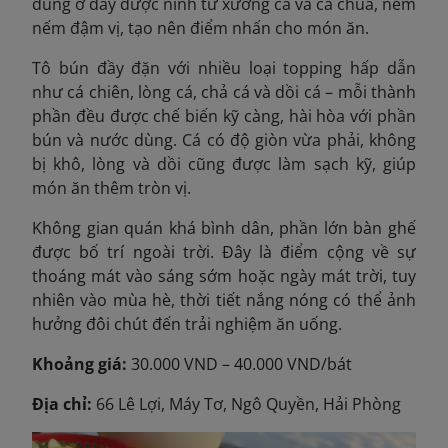
dùng ở đây được ninh từ xương cá và cà chua, nêm
nếm đậm vị, tạo nên điểm nhấn cho món ăn.
Tô bún đầy đặn với nhiều loại topping hấp dẫn
như cá chiên, lòng cá, chả cá và dồi cá – mỗi thành
phần đều được chế biến kỹ càng, hài hòa với phần
bún và nước dùng. Cá có độ giòn vừa phải, không
bị khô, lòng và dồi cũng được làm sạch kỹ, giúp
món ăn thêm tròn vị.
Không gian quán khá bình dân, phần lớn bàn ghế
được bố trí ngoài trời. Đây là điểm cộng về sự
thoáng mát vào sáng sớm hoặc ngày mát trời, tuy
nhiên vào mùa hè, thời tiết nắng nóng có thể ảnh
hưởng đôi chút đến trải nghiệm ăn uống.
Khoảng giá:
30.000 VND – 40.000 VND/bát
Địa chỉ:
66 Lê Lợi, Máy Tơ, Ngô Quyền, Hải Phòng