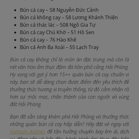
Bún cá cay – 58 Nguyễn Đức Cảnh
Bún cá không cay – 58 Lương Khánh Thiện
Bún cá thác lác – 508 Ngô Gia Tự
Bún cá cay Chú Khờ – 51 Hồ Sen
Bún cá cay – 76 Hào Khê
Bún cá Anh Ba Xoài – 55 Lạch Tray
Bún cá cay không chỉ là món ăn đặc trưng mà còn là
nét văn hóa ẩm thực đậm đà hồn phố cảng Hải Phòng.
Hy vọng với gợi ý hơn 15++ quán bún cá cay chuẩn vị
này, bạn sẽ dễ dàng chọn được điểm đến yêu thích để
thưởng thức hương vị truyền thống, từ đó cảm nhận rõ
hơn sự mộc mạc, chân thành của con người và vùng
đất Hải Phòng.
Bạn đã sẵn sàng khám phá Hải Phòng và thưởng thức
những quán bún cá cay hấp dẫn? Hãy đặt vé ngay với
Vietnam Airlines
để tận hưởng chuyến bay êm ái, dịch
vụ đẳng cấp và bắt đầu hành trình ẩm thực đầy hấp