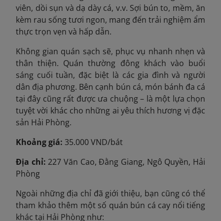
viên, dồi sụn và dạ dày cá, v.v. Sợi bún to, mềm, ăn
kèm rau sống tươi ngon, mang đến trải nghiệm ẩm
thực trọn vẹn và hấp dẫn.
Không gian quán sạch sẽ, phục vụ nhanh nhẹn và
thân thiện. Quán thường đông khách vào buổi
sáng cuối tuần, đặc biệt là các gia đình và người
dân địa phương. Bên cạnh bún cá, món bánh đa cá
tại đây cũng rất được ưa chuộng – là một lựa chọn
tuyệt vời khác cho những ai yêu thích hương vị đặc
sản Hải Phòng.
Khoảng giá:
35.000 VND/bát
Địa chỉ:
227 Văn Cao, Đằng Giang, Ngô Quyền, Hải
Phòng
Ngoài những địa chỉ đã giới thiệu, bạn cũng có thể
tham khảo thêm một số quán bún cá cay nổi tiếng
khác tại Hải Phòng như: