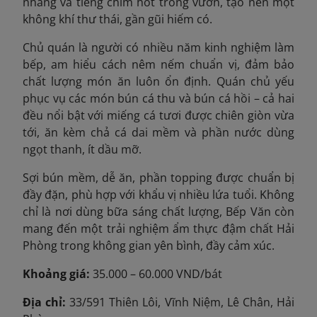
nhàng và tiếng chim hót trong vườn, tạo nên một
không khí thư thái, gần gũi hiếm có.
Chủ quán là người có nhiều năm kinh nghiệm làm
bếp, am hiểu cách nêm nếm chuẩn vị, đảm bảo
chất lượng món ăn luôn ổn định. Quán chủ yếu
phục vụ các món bún cá thu và bún cá hồi – cả hai
đều nổi bật với miếng cá tươi được chiên giòn vừa
tới, ăn kèm chả cá dai mềm và phần nước dùng
ngọt thanh, ít dầu mỡ.
Sợi bún mềm, dễ ăn, phần topping được chuẩn bị
đầy đặn, phù hợp với khẩu vị nhiều lứa tuổi. Không
chỉ là nơi dùng bữa sáng chất lượng, Bếp Văn còn
mang đến một trải nghiệm ẩm thực đậm chất Hải
Phòng trong không gian yên bình, đầy cảm xúc.
Khoảng giá:
35.000 – 60.000 VND/bát
Địa chỉ:
33/591 Thiên Lôi, Vĩnh Niệm, Lê Chân, Hải