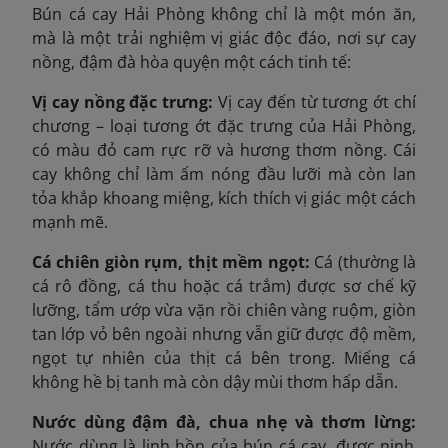
Bún cá cay Hải Phòng không chỉ là một món ăn,
mà là một trải nghiệm vị giác độc đáo, nơi sự cay
nồng, đậm đà hòa quyện một cách tinh tế:
Vị cay nồng đặc trưng:
Vị cay đến từ tương ớt chí
chương – loại tương ớt đặc trưng của Hải Phòng,
có màu đỏ cam rực rỡ và hương thơm nồng. Cái
cay không chỉ làm ấm nóng đầu lưỡi mà còn lan
tỏa khắp khoang miệng, kích thích vị giác một cách
mạnh mẽ.
Cá chiên giòn rụm, thịt mềm ngọt:
Cá (thường là
cá rô đồng, cá thu hoặc cá trắm) được sơ chế kỹ
lưỡng, tẩm ướp vừa vặn rồi chiên vàng ruộm, giòn
tan lớp vỏ bên ngoài nhưng vẫn giữ được độ mềm,
ngọt tự nhiên của thịt cá bên trong. Miếng cá
không hề bị tanh mà còn dậy mùi thơm hấp dẫn.
Nước dùng đậm đà, chua nhẹ và thơm lừng:
Nước dùng là linh hồn của bún cá cay, được ninh