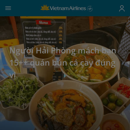
Người Hải Phòng mách bạn
15++ quán bún cá cay đúng
vị