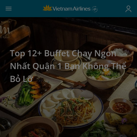
Top 12+ Buffet Chay Ngon
Nhất Quận 1 Bạn Không Thể
Bỏ Lỡ