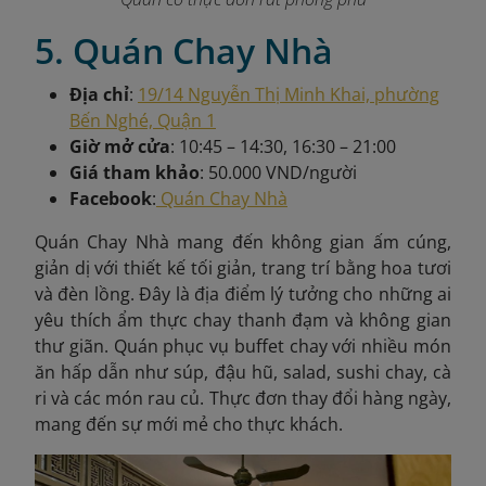
5. Quán Chay Nhà
Địa chỉ
:
19/14 Nguyễn Thị Minh Khai, phường
Bến Nghé, Quận 1
Giờ mở cửa
: 10:45 – 14:30, 16:30 – 21:00
Giá tham khảo
: 50.000 VND/người
Facebook
:
Quán Chay Nhà
Quán Chay Nhà mang đến không gian ấm cúng,
giản dị với thiết kế tối giản, trang trí bằng hoa tươi
và đèn lồng. Đây là địa điểm lý tưởng cho những ai
yêu thích ẩm thực chay thanh đạm và không gian
thư giãn. Quán phục vụ buffet chay với nhiều món
ăn hấp dẫn như súp, đậu hũ, salad, sushi chay, cà
ri và các món rau củ. Thực đơn thay đổi hàng ngày,
mang đến sự mới mẻ cho thực khách.