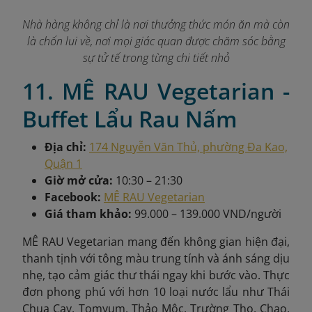
Nhà hàng không chỉ là nơi thưởng thức món ăn mà còn
là chốn lui về, nơi mọi giác quan được chăm sóc bằng
sự tử tế trong từng chi tiết nhỏ
11. MÊ RAU Vegetarian -
Buffet Lẩu Rau Nấm
Địa chỉ:
174 Nguyễn Văn Thủ, phường Đa Kao,
Quận 1
Giờ mở cửa:
10:30 – 21:30
Facebook:
MÊ RAU Vegetarian
Giá tham khảo:
99.000 – 139.000 VND/người
MÊ RAU Vegetarian mang đến không gian hiện đại,
thanh tịnh với tông màu trung tính và ánh sáng dịu
nhẹ, tạo cảm giác thư thái ngay khi bước vào. Thực
đơn phong phú với hơn 10 loại nước lẩu như Thái
Chua Cay, Tomyum, Thảo Mộc, Trường Thọ, Chao,