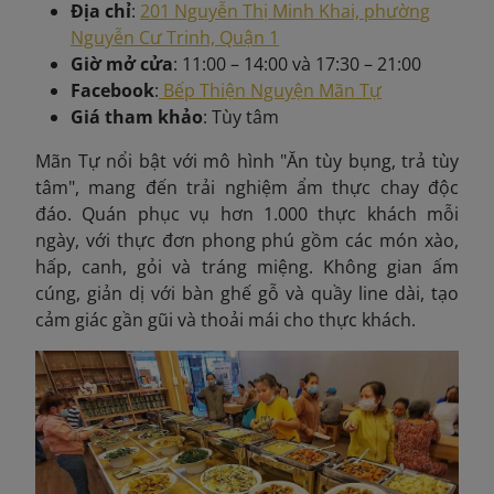
Địa chỉ
:
201 Nguyễn Thị Minh Khai, phường
Nguyễn Cư Trinh, Quận 1
Giờ mở cửa
: 11:00 – 14:00 và 17:30 – 21:00
Facebook
:
Bếp Thiện Nguyện Mãn Tự
Giá tham khảo
: Tùy tâm
Mãn Tự nổi bật với mô hình "Ăn tùy bụng, trả tùy
tâm", mang đến trải nghiệm ẩm thực chay độc
đáo. Quán phục vụ hơn 1.000 thực khách mỗi
ngày, với thực đơn phong phú gồm các món xào,
hấp, canh, gỏi và tráng miệng. Không gian ấm
cúng, giản dị với bàn ghế gỗ và quầy line dài, tạo
cảm giác gần gũi và thoải mái cho thực khách.