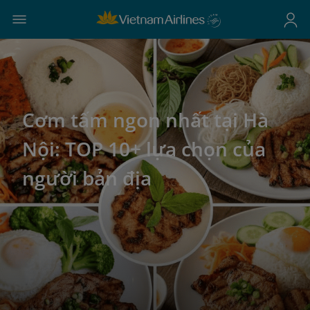
Cơm tấm ngon nhất tại Hà
Nội: TOP 10+ lựa chọn của
người bản địa