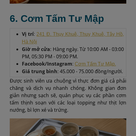
6. Cơm Tấm Tư Mập
Vị trí
:
241 Đ. Thụy Khuê, Thuỵ Khuê, Tây Hồ,
Hà Nội
Giờ mở cửa
: Hàng ngày. Từ 10:00 AM - 03:00
PM, 05:30 PM - 09:00 PM.
Facebook/Instagram
:
Cơm Tấm Tư Mập.
Giá trung bình
: 45.000 - 75.000 đồng/người.
Được sinh viên ưa chuộng vì thực đơn giá cả phải
chăng và dịch vụ nhanh chóng. Không gian đơn
giản nhưng sạch sẽ, quán phục vụ các phần cơm
tấm thịnh soạn với các loại topping như thịt lợn
nướng, bì lợn xé và trứng.