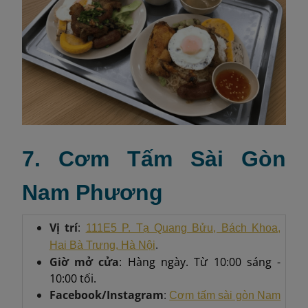
7. Cơm Tấm Sài Gòn
Nam Phương
Vị trí
:
111E5 P. Tạ Quang Bửu, Bách Khoa,
.
Hai Bà Trưng, Hà Nội
Giờ mở cửa
: Hàng ngày. Từ 10:00 sáng -
10:00 tối.
Facebook/Instagram
:
Cơm tấm sài gòn Nam