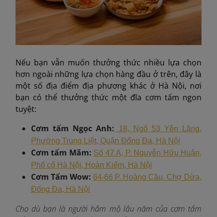
Nếu bạn vẫn muốn thưởng thức nhiều lựa chọn
hơn ngoài những lựa chọn hàng đầu ở trên, đây là
một số địa điểm địa phương khác ở Hà Nội, nơi
bạn có thể thưởng thức một đĩa cơm tấm ngon
tuyệt:
Cơm tấm Ngọc Anh:
18, Ngõ 53 Yên Lãng,
Phường Trung Liệt, Quận Đống Đa, Hà Nội
Cơm tấm Măm:
Số 47 A, P. Nguyễn Hữu Huân,
Phố cổ Hà Nội, Hoàn Kiếm, Hà Nội
Cơm Tấm Wow:
64-66 P. Hoàng Cầu, Chợ Dừa,
Đống Đa, Hà Nội
Cho dù bạn là người hâm mộ lâu năm của cơm tấm