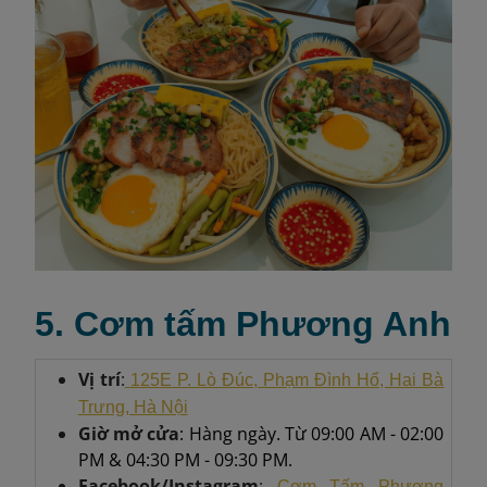
5. Cơm tấm Phương Anh
Vị trí
:
125E P. Lò Đúc, Phạm Đình Hổ, Hai Bà
Trưng, Hà Nội
Giờ mở cửa
: Hàng ngày. Từ 09:00 AM - 02:00
PM & 04:30 PM - 09:30 PM.
Facebook/Instagram
:
Cơm Tấm Phương