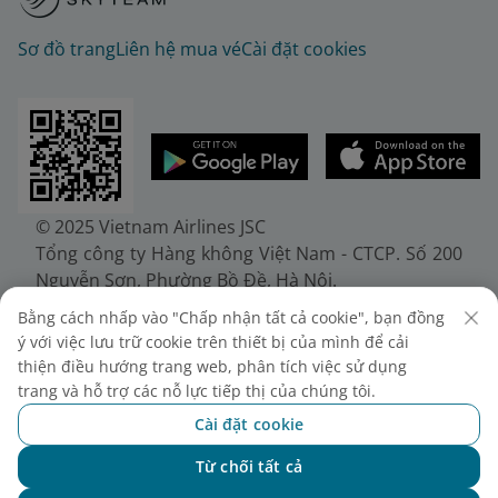
Sơ đồ trang
Liên hệ mua vé
Cài đặt cookies
© 2025 Vietnam Airlines JSC
Tổng công ty Hàng không Việt Nam - CTCP. Số 200
Nguyễn Sơn, Phường Bồ Đề, Hà Nội.
Điện thoại: (+84-24) 38272289. Fax: (+84-24)
Bằng cách nhấp vào "Chấp nhận tất cả cookie", bạn đồng
38722375
ý với việc lưu trữ cookie trên thiết bị của mình để cải
Giấy chứng nhận đăng ký doanh nghiệp, mã số
thiện điều hướng trang web, phân tích việc sử dụng
doanh nghiệp 0100107518, đăng ký lần đầu ngày
trang và hỗ trợ các nỗ lực tiếp thị của chúng tôi.
30/6/2010, đăng ký thay đổi lần thứ 10 ngày
Cài đặt cookie
24/7/2025, cấp bởi Sở Tài chính Thành phố Hà Nội.
Từ chối tất cả
Chat với NEO