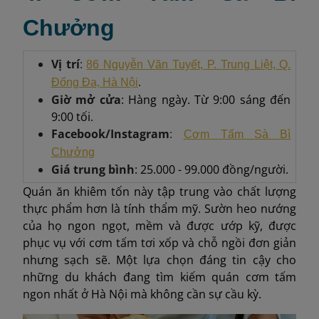
Chưởng
Vị trí
:
86 Nguyễn Văn Tuyết, P. Trung Liệt, Q.
.
Đống Đa, Hà Nội
Giờ mở cửa
: Hàng ngày. Từ 9:00 sáng đến
9:00 tối.
Facebook/Instagram
:
Cơm Tấm Sà Bì
Chưởng
Giá trung bình
: 25.000 - 99.000 đồng/người.
Quán ăn khiêm tốn này tập trung vào chất lượng
thực phẩm hơn là tính thẩm mỹ. Sườn heo nướng
của họ ngon ngọt, mềm và được ướp kỹ, được
phục vụ với cơm tấm tơi xốp và chỗ ngồi đơn giản
nhưng sạch sẽ. Một lựa chọn đáng tin cậy cho
những du khách đang tìm kiếm quán cơm tấm
ngon nhất ở Hà Nội mà không cần sự cầu kỳ.