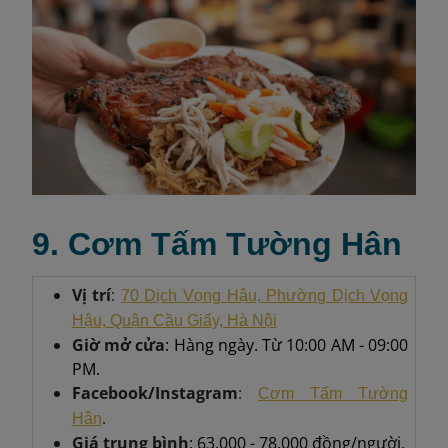
9. Cơm Tấm Tường Hân
Vị trí
:
70 Dịch Vọng Hậu, Phường Dịch Vọng
Hậu, Quận Cầu Giấy, Hà Nội
Giờ mở cửa
: Hàng ngày. Từ 10:00 AM - 09:00
PM.
Facebook/Instagram
:
Cơm Tấm Tường
.
Hân
Giá trung bình
: 63.000 - 78.000 đồng/người.