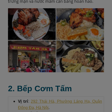
trứng mặn và nước mắm cân bằng hoàn hảo.
2. Bếp Cơm Tấm
Vị trí
:
292 Thái Hà, Phường Láng Hạ, Quận
.
Đống Đa, Hà Nội