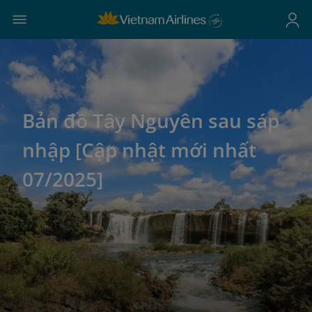
Bản đồ Tây Nguyên sau sáp
nhập [Cập nhật mới nhất
07/2025]