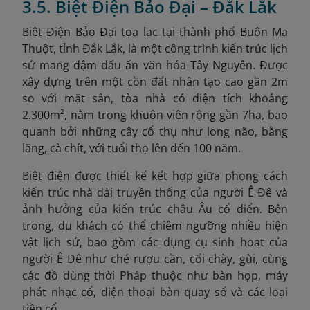
3.5. Biệt Điện Bảo Đại – Đắk Lắk
Biệt Điện Bảo Đại tọa lạc tại thành phố Buôn Ma
Thuột, tỉnh Đắk Lắk, là một công trình kiến trúc lịch
sử mang đậm dấu ấn văn hóa Tây Nguyên. Được
xây dựng trên một cồn đất nhân tạo cao gần 2m
so với mặt sân, tòa nhà có diện tích khoảng
2.300m², nằm trong khuôn viên rộng gần 7ha, bao
quanh bởi những cây cổ thụ như long não, bằng
lăng, cà chít, với tuổi thọ lên đến 100 năm.
Biệt điện được thiết kế kết hợp giữa phong cách
kiến trúc nhà dài truyền thống của người Ê Đê và
ảnh hưởng của kiến trúc châu Âu cổ điển. Bên
trong, du khách có thể chiêm ngưỡng nhiều hiện
vật lịch sử, bao gồm các dụng cụ sinh hoạt của
người Ê Đê như ché rượu cần, cối chày, gùi, cùng
các đồ dùng thời Pháp thuộc như bàn họp, máy
phát nhạc cổ, điện thoại bàn quay số và các loại
tiền cổ.