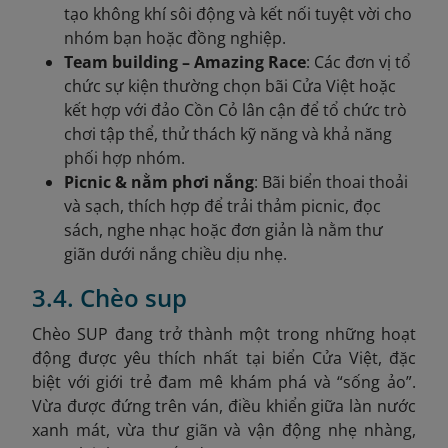
tạo không khí sôi động và kết nối tuyệt vời cho
nhóm bạn hoặc đồng nghiệp.
Team building – Amazing Race
: Các đơn vị tổ
chức sự kiện thường chọn bãi Cửa Việt hoặc
kết hợp với đảo Cồn Cỏ lân cận để tổ chức trò
chơi tập thể, thử thách kỹ năng và khả năng
phối hợp nhóm.
Picnic & nằm phơi nắng
: Bãi biển thoai thoải
và sạch, thích hợp để trải thảm picnic, đọc
sách, nghe nhạc hoặc đơn giản là nằm thư
giãn dưới nắng chiều dịu nhẹ.
3.4. Chèo sup
Chèo SUP đang trở thành một trong những hoạt
động được yêu thích nhất tại biển Cửa Việt, đặc
biệt với giới trẻ đam mê khám phá và “sống ảo”.
Vừa được đứng trên ván, điều khiển giữa làn nước
xanh mát, vừa thư giãn và vận động nhẹ nhàng,