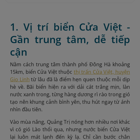
1. Vị trí biển Cửa Việt -
Gần trung tâm, dễ tiếp
cận
Nằm cách trung tâm thành phố Đông Hà khoảng
15km, biển Cửa Việt thuộc
thị trấn Cửa Việt, huyện
Gio Linh
từ lâu đã là điểm hẹn quen thuộc mỗi dịp
hè về. Bãi biển hiện ra với dải cát trắng mịn, làn
nước xanh trong, từng hàng dương rì rào trong gió
tạo nên khung cảnh bình yên, thu hút ngay từ ánh
nhìn đầu tiên.
Vào mùa nắng, Quảng Trị nóng hơn nhiều nơi khác
vì có gió Lào thổi qua, nhưng nước biển Cửa Việt
lại luôn mát lạnh đến kỳ lạ. Chỉ cần bước chân