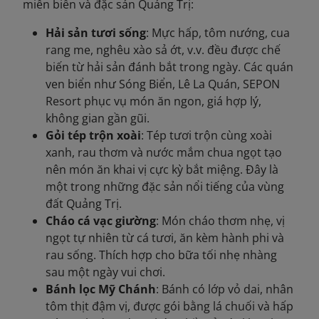
miền biển và đặc sản Quảng Trị:
Hải sản tươi sống
: Mực hấp, tôm nướng, cua
rang me, nghêu xào sả ớt, v.v. đều được chế
biến từ hải sản đánh bắt trong ngày. Các quán
ven biển như Sóng Biển, Lê La Quán, SEPON
Resort phục vụ món ăn ngon, giá hợp lý,
không gian gần gũi.
Gỏi tép trộn xoài
: Tép tươi trộn cùng xoài
xanh, rau thơm và nước mắm chua ngọt tạo
nên món ăn khai vị cực kỳ bắt miệng. Đây là
một trong những đặc sản nổi tiếng của vùng
đất Quảng Trị.
Cháo cá vạc giường
: Món cháo thơm nhẹ, vị
ngọt tự nhiên từ cá tươi, ăn kèm hành phi và
rau sống. Thích hợp cho bữa tối nhẹ nhàng
sau một ngày vui chơi.
Bánh lọc Mỹ Chánh
: Bánh có lớp vỏ dai, nhân
tôm thịt đậm vị, được gói bằng lá chuối và hấp