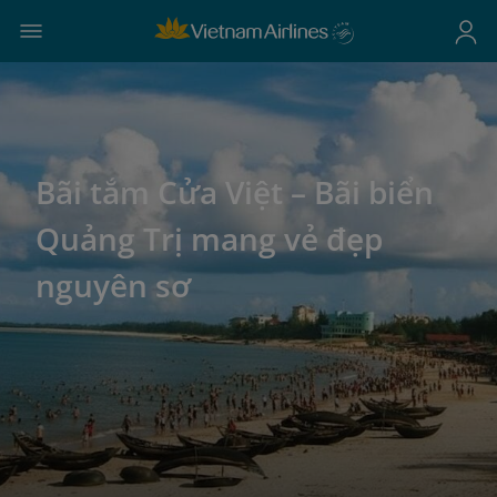
Bãi tắm Cửa Việt – Bãi biển
Quảng Trị mang vẻ đẹp
nguyên sơ