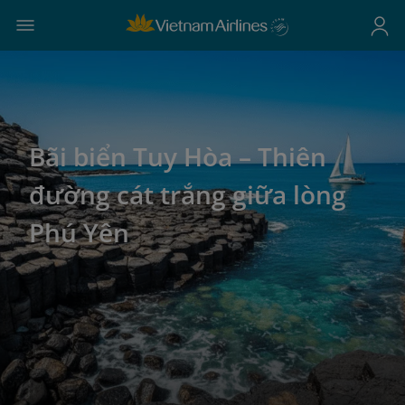
Bãi biển Tuy Hòa – Thiên
đường cát trắng giữa lòng
Phú Yên