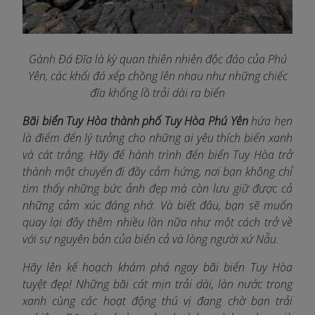
Gành Đá Đĩa là kỳ quan thiên nhiên độc đáo của Phú
Yên, các khối đá xếp chồng lên nhau như những chiếc
đĩa khổng lồ trải dài ra biển
Bãi biển Tuy Hòa thành phố Tuy Hòa Phú Yên
hứa hẹn
là điểm đến lý tưởng cho những ai yêu thích biển xanh
và cát trắng. Hãy để hành trình đến biển Tuy Hòa trở
thành một chuyến đi đầy cảm hứng, nơi bạn không chỉ
tìm thấy những bức ảnh đẹp mà còn lưu giữ được cả
những cảm xúc đáng nhớ. Và biết đâu, bạn sẽ muốn
quay lại đây thêm nhiều lần nữa như một cách trở về
với sự nguyên bản của biển cả và lòng người xứ Nẫu.
Hãy lên kế hoạch khám phá ngay bãi biển Tuy Hòa
tuyệt đẹp! Những bãi cát mịn trải dài, làn nước trong
xanh cùng các hoạt động thú vị đang chờ bạn trải