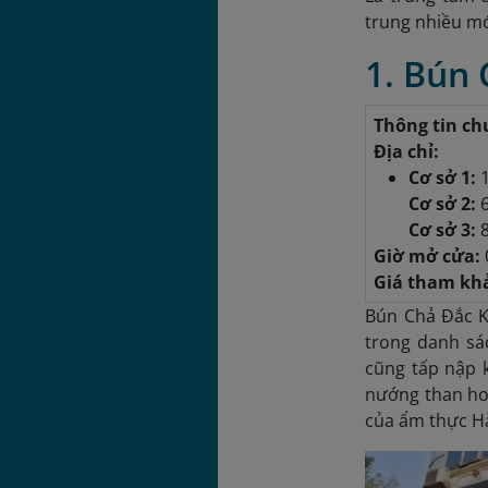
trung nhiều m
1. Bún
Thông tin ch
Địa chỉ:
Cơ sở 1:
Cơ sở 2:
Cơ sở 3:
8
Giờ mở cửa:
Giá tham kh
Bún Chả Đắc K
trong danh sá
cũng tấp nập k
nướng than ho
của ẩm thực H