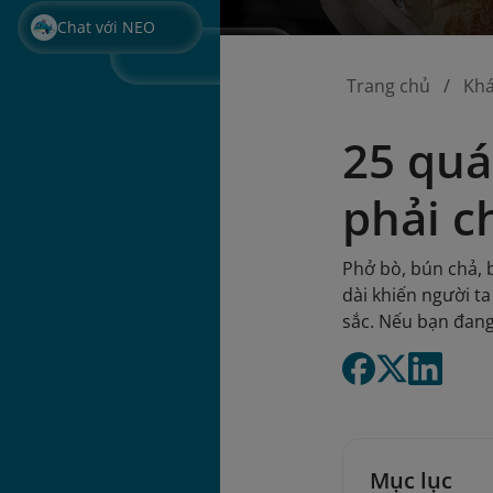
Chat với NEO
Trang chủ
Kh
25 quá
phải c
Phở bò, bún chả, 
dài khiến người t
sắc. Nếu bạn đang
Mục lục