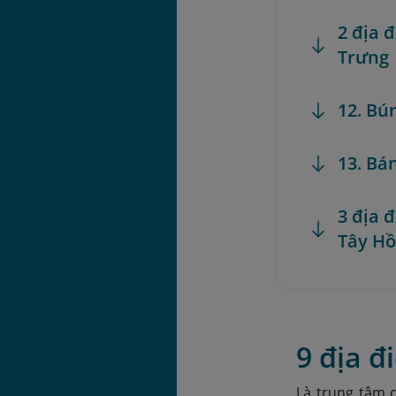
2 địa 
Trưng
12. Bú
13. Bá
3 địa 
Tây H
9 địa 
Là trung tâm 