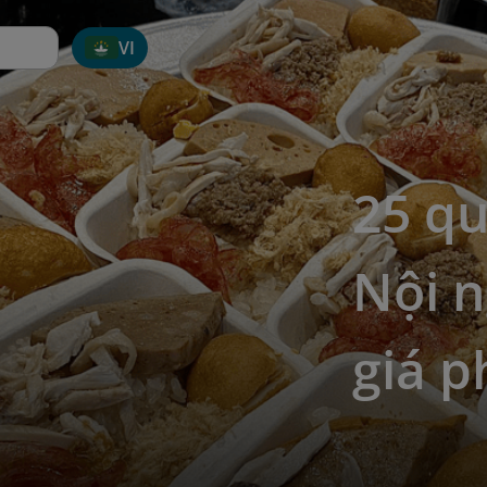
VI
25 q
Nội n
giá p