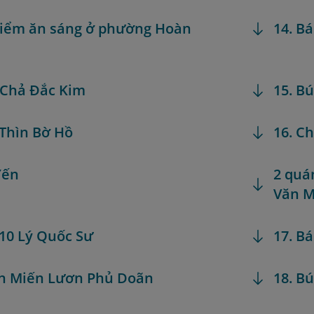
điểm ăn sáng ở phường Hoàn
14. B
 Chả Đắc Kim
15. B
 Thìn Bờ Hồ
16. C
Yến
2 quá
Văn M
 10 Lý Quốc Sư
17. B
án Miến Lươn Phủ Doãn
18. B