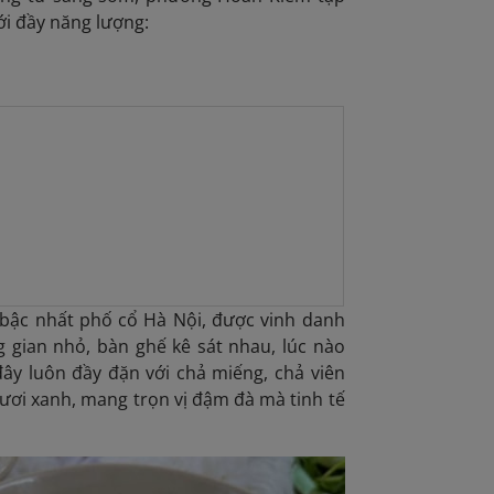
i đầy năng lượng:
 bậc nhất phố cổ Hà Nội, được vinh dan
h
gian nhỏ, bàn ghế kê sát nhau, lúc nào
đây luôn đầy đặn với chả miếng, chả viên
ơi xanh, mang trọn vị đậm đà mà tinh tế