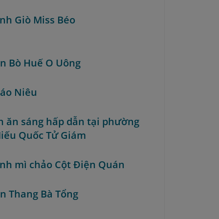
ánh Giò Miss Béo
ún Bò Huế O Uông
háo Niêu
n ăn sáng hấp dẫn tại phường
iếu Quốc Tử Giám
ánh mì chảo Cột Điện Quán
ún Thang Bà Tổng