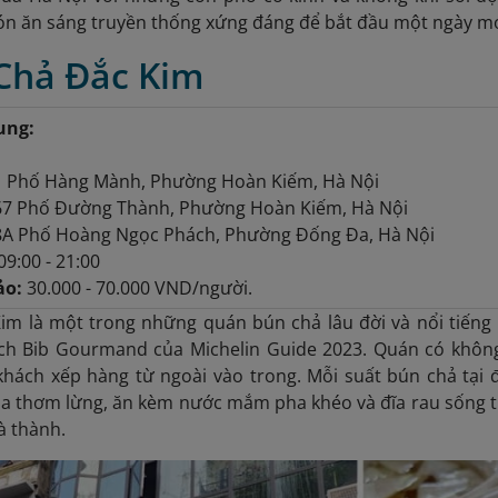
ón ăn sáng truyền thống xứng đáng để bắt đầu một ngày mớ
 Chả Đắc Kim
ung:
1 Phố Hàng Mành, Phường Hoàn Kiếm, Hà Nội
67 Phố Đường Thành, Phường Hoàn Kiếm, Hà Nội
A Phố Hoàng Ngọc Phách, Phường Đống Đa, Hà Nội
09:00 - 21:00
ảo:
30.000 - 70.000 VND/người.
im là một trong những quán bún chả lâu đời và nổi tiếng
ch Bib Gourmand của Michelin Guide 2023. Quán có không 
hách xếp hàng từ ngoài vào trong. Mỗi suất bún chả tại 
a thơm lừng, ăn kèm nước mắm pha khéo và đĩa rau sống tư
à thành.