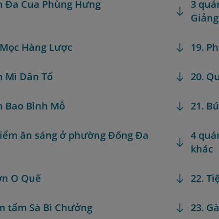
h Đa Cua Phùng Hưng
3 quá
Giảng
 Mọc Hàng Lược
19. P
h Mì Dân Tổ
20. Q
h Bao Bình Mỗ
21. B
điểm ăn sáng ở phường Đống Đa
4 quá
khác
ơn O Quế
22. T
m tấm Sà Bì Chưởng
23. G