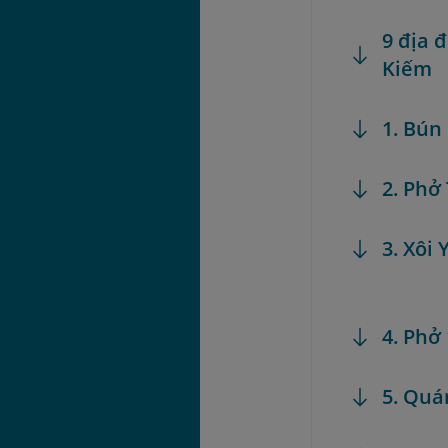
9 địa 
Kiếm
1. Bún
2. Phở
3. Xôi 
4. Phở
5. Qu