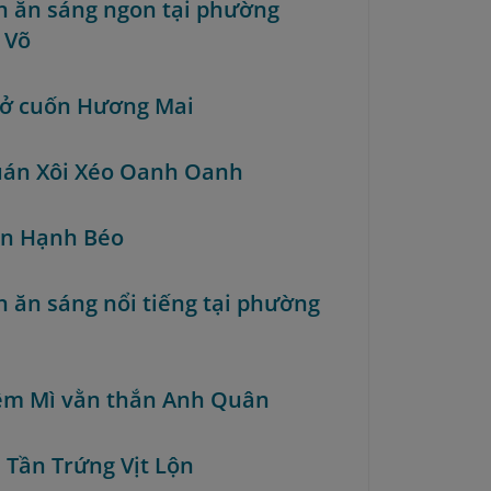
n ăn sáng ngon tại phường
 Võ
hở cuốn Hương Mai
uán Xôi Xéo Oanh Oanh
ún Hạnh Béo
n ăn sáng nổi tiếng tại phường
iệm Mì vằn thắn Anh Quân
à Tần Trứng Vịt Lộn