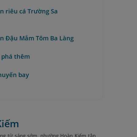
ún riêu cá Trường Sa
ún Đậu Mắm Tôm Ba Làng
 phá thêm
huyến bay
Kiếm
động từ sáng sớm, phường Hoàn Kiếm tập