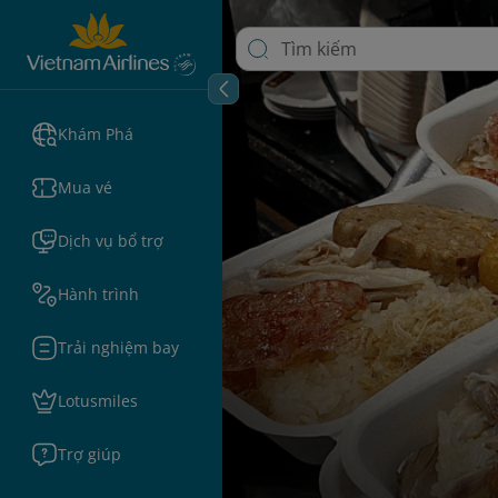
Khám Phá
Mua vé
Dịch vụ bổ trợ
Hành trình
Trải nghiệm bay
Lotusmiles
Trợ giúp