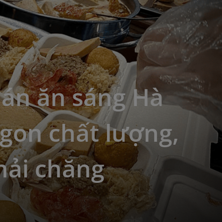
uán ăn sáng Hà
gon chất lượng,
hải chăng