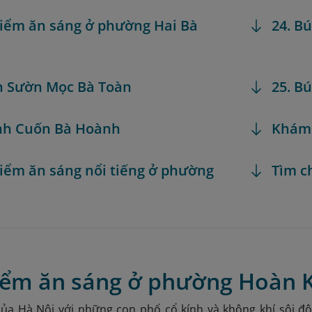
điểm ăn sáng ở phường Hai Bà
24. B
n Sườn Mọc Bà Toàn
25. B
nh Cuốn Bà Hoành
Khám
điểm ăn sáng nổi tiếng ở phường
Tìm c
ồ
điểm ăn sáng ở phường Hoàn 
của Hà Nội với những con phố cổ kính và không khí sôi 