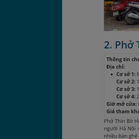
2. Phở 
Thông tin ch
Địa chỉ:
Cơ sở 1:
6
Cơ sở 2:
1
Cơ sở 3:
1
Cơ sở 4:
2
Giờ mở cửa:
Giá tham kh
Phở Thìn Bờ Hồ
người Hà Nội x
nhiều bàn ghế 