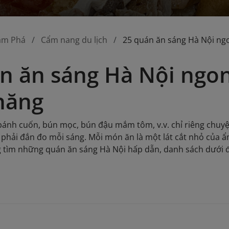
ám Phá
Cẩm nang du lịch
25 quán ăn sáng Hà Nội ngo
n ăn sáng Hà Nội ngon
hăng
bánh cuốn, bún mọc, bún đậu mắm tôm, v.v. chỉ riêng chuyệ
a phải đắn đo mỗi sáng. Mỗi món ăn là một lát cắt nhỏ của ẩ
 tìm những quán ăn sáng Hà Nội hấp dẫn, danh sách dưới đâ