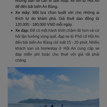
nhưng bạn sẽ cần đi taxi hoặc xe ôm từ Hội An
để đến bãi biển An Bàng.
Xe máy:
Một lựa chọn tuyệt vời cho những ai
thích tự do khám phá. Giá thuê dao động từ
120.000 - 180.000 VND mỗi ngày.
Xe đạp:
Để có một hành trình chậm rãi hơn và cơ
hội tận hưởng vùng quê, đạp xe từ Phố cổ Hội An
đến bãi biển An Bàng chỉ mất 15 - 20 phút. Nhiều
khách sạn và homestay ở Hội An cung cấp xe
đạp miễn phí hoặc cho thuê với giá rất phải
chăng.