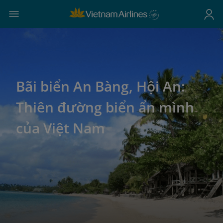
Bãi biển An Bàng, Hội An:
Thiên đường biển ẩn mình
của Việt Nam