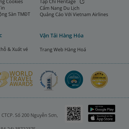
ng Cookies
Tạp Chí Heritage
Tin
Cẩm Nang Du Lịch
ộng Sàn TMĐT
Quảng Cáo Với Vietnam Airlines
c
Vận Tải Hàng Hóa
chỗ & Xuất vé
Trang Web Hàng Hoá
 CTCP. Số 200 Nguyễn Sơn,
(+84-24) 38722375