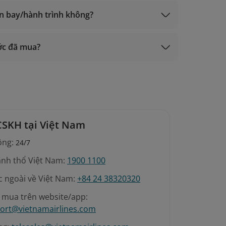
ến bay/hành trình không?
ước đã mua?
CSKH tại Việt Nam
ộng:
24/7
ãnh thổ Việt Nam:
1900 1100
c ngoài về Việt Nam:
+84 24 38320320
é mua trên website/app:
ort@vietnamairlines.com