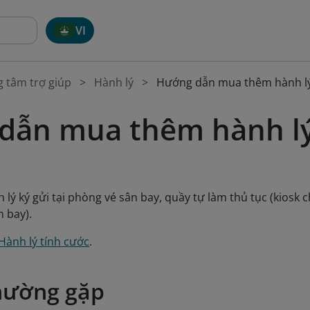
VI
g tâm trợ giúp
Hành lý
Hướng dẫn mua thêm hành lý 
ẫn mua thêm hành lý 
ý ký gửi tại phòng vé sân bay, quầy tự làm thủ tục (kiosk ch
n bay).
Hành lý tính cước
.
hường gặp