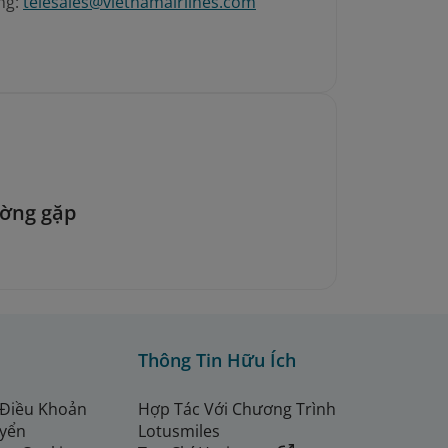
ng:
telesales@vietnamairlines.com
ường gặp
Thông Tin Hữu Ích
 Điều Khoản
Hợp Tác Với Chương Trình
uyển
Lotusmiles