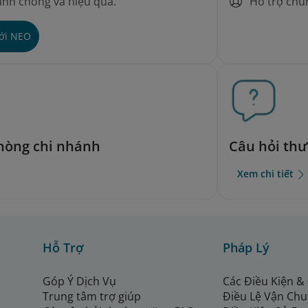
Hỗ trợ chu
nh chóng và hiệu quả.
với NEO
phòng chi nhánh
Câu hỏi th
Xem chi tiết
Hỗ Trợ
Pháp Lý
Góp Ý Dịch Vụ
Các Điều Kiện &
Trung tâm trợ giúp
Điều Lệ Vận Ch