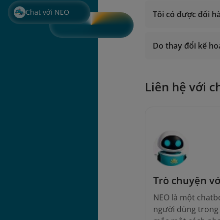
Chat với NEO
Tôi có được đổi h
Do thay đổi kế ho
Liên hệ với c
Trò chuyện v
NEO là một chatbo
người dùng trong v