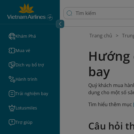
Trang chủ
Trun
Khám Phá
Hướng d
Mua vé
Dịch vụ bổ trợ
bay
Hành trình
Quý khách mua hành l
dụng cho một số sâ
Trải nghiệm bay
Tìm hiểu thêm mục
Lotusmiles
Trợ giúp
Câu hỏi t