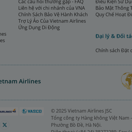
Các câu hỏi thường gặp - FAQ
Điều Kiện Sử Dụ
Liên hệ với chi nhánh của VNA
Bảo Mật Thông 
Chính Sách Bảo Vệ Hành Khách
Quy Chế Hoạt Đ
Trợ Lý Ảo Của Vietnam Airlines
Ứng Dụng Di Động
ines
Đại lý & Đối tá
nes
Chính sách Đặt 
etnam Airlines
© 2025 Vietnam Airlines JSC
Tổng công ty Hàng không Việt Nam -
Phường Bồ Đề, Hà Nội.
Điện thoại: (+84-24) 38272289. Fax: 