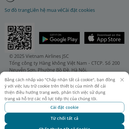
Sơ đồ trang
Liên hệ mua vé
Cài đặt cookies
© 2025 Vietnam Airlines JSC
Tổng công ty Hàng không Việt Nam - CTCP. Số 200
Nguyễn Sơn, Phường Bồ Đề, Hà Nội.
Điện thoại: (+84-24) 38272289. Fax: (+84-24)
Bằng cách nhấp vào "Chấp nhận tất cả cookie", bạn đồng
38722375
ý với việc lưu trữ cookie trên thiết bị của mình để cải
Giấy chứng nhận đăng ký doanh nghiệp, mã số
thiện điều hướng trang web, phân tích việc sử dụng
doanh nghiệp 0100107518, đăng ký lần đầu ngày
trang và hỗ trợ các nỗ lực tiếp thị của chúng tôi.
30/6/2010, đăng ký thay đổi lần thứ 10 ngày
Cài đặt cookie
24/7/2025, cấp bởi Sở Tài chính Thành phố Hà Nội.
Từ chối tất cả
Chat với NEO