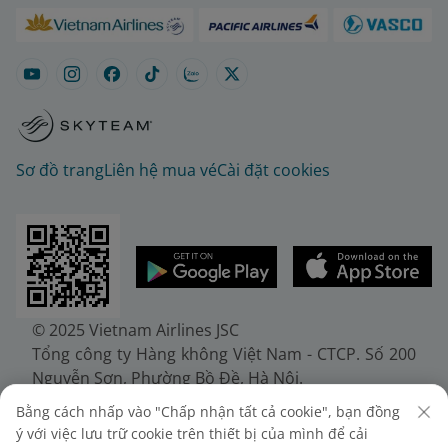
Sơ đồ trang
Liên hệ mua vé
Cài đặt cookies
© 2025 Vietnam Airlines JSC
Tổng công ty Hàng không Việt Nam - CTCP. Số 200
Nguyễn Sơn, Phường Bồ Đề, Hà Nội.
Điện thoại: (+84-24) 38272289. Fax: (+84-24)
Bằng cách nhấp vào "Chấp nhận tất cả cookie", bạn đồng
38722375
ý với việc lưu trữ cookie trên thiết bị của mình để cải