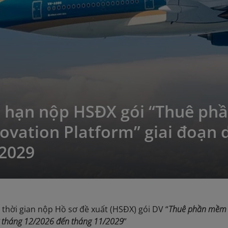
 hạn nộp HSĐX gói “Thuê phầ
novation Platform” giai đoạn 
/2029
thời gian nộp Hồ sơ đề xuất (HSĐX) gói DV “
Thuê phần mềm q
ừ tháng 12/2026 đến tháng 11/2029
”