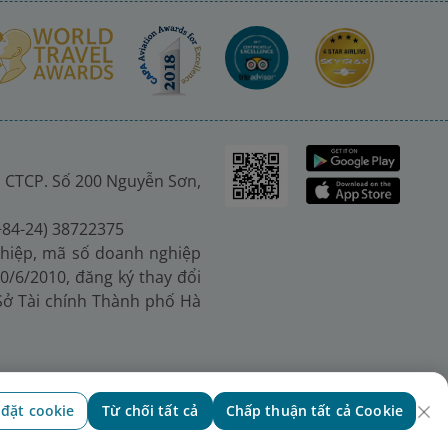
 CTCP. Số 200 Nguyễn Sơn,
(+84-24) 38722375
hiệp, mã số doanh nghiệp
0/6/2010, đăng ký thay đổi
 Sở Tài chính Thành phố Hà
 đặt cookie
Từ chối tất cả
Chấp thuận tất cả Cookie