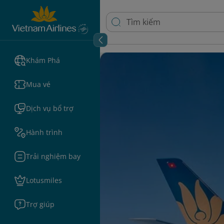
Khám Phá
Mua vé
Dịch vụ bổ trợ
Hành trình
Trải nghiệm bay
Lotusmiles
Trợ giúp