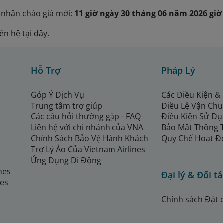
c nhận chào giá mới:
11 giờ ngày 30 tháng 06 năm 2026 giờ
iên hệ tại đây.
Hỗ Trợ
Pháp Lý
Góp Ý Dịch Vụ
Các Điều Kiện &
Trung tâm trợ giúp
Điều Lệ Vận Ch
Các câu hỏi thường gặp - FAQ
Điều Kiện Sử Dụ
Liên hệ với chi nhánh của VNA
Bảo Mật Thông 
Chính Sách Bảo Vệ Hành Khách
Quy Chế Hoạt Đ
Trợ Lý Ảo Của Vietnam Airlines
Ứng Dụng Di Động
ines
Đại lý & Đối tá
nes
Chính sách Đặt 