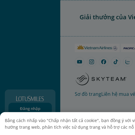
Giải thưởng của Vi
Sơ đồ trang
Liên hệ mua v
Đăng nhập
Đăng ký
Bằng cách nhấp vào "Chấp nhận tất cả cookie", bạn đồng ý với việ
hướng trang web, phân tích việc sử dụng trang và hỗ trợ các nỗ l