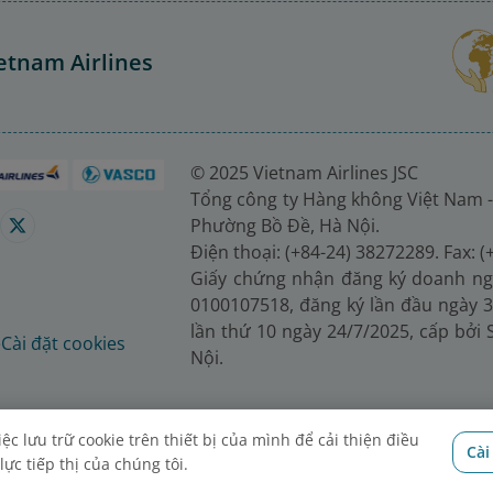
etnam Airlines
© 2025 Vietnam Airlines JSC
Tổng công ty Hàng không Việt Nam -
Phường Bồ Đề, Hà Nội.
Điện thoại: (+84-24) 38272289. Fax: 
Giấy chứng nhận đăng ký doanh ng
0100107518, đăng ký lần đầu ngày 3
lần thứ 10 ngày 24/7/2025, cấp bởi
é
Cài đặt cookies
Nội.
c lưu trữ cookie trên thiết bị của mình để cải thiện điều
Cài
ực tiếp thị của chúng tôi.