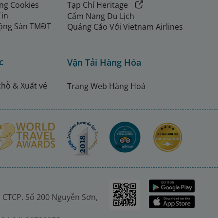
ng Cookies
Tạp Chí Heritage
Tin
Cẩm Nang Du Lịch
ộng Sàn TMĐT
Quảng Cáo Với Vietnam Airlines
c
Vận Tải Hàng Hóa
chỗ & Xuất vé
Trang Web Hàng Hoá
 CTCP. Số 200 Nguyễn Sơn,