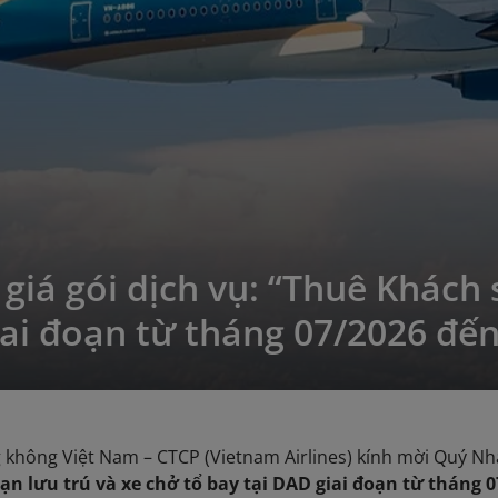
giá gói dịch vụ: “Thuê Khách 
iai đoạn từ tháng 07/2026 đến
 không Việt Nam – CTCP (Vietnam Airlines) kính mời Quý Nhà
n lưu trú và xe chở tổ bay tại DAD giai đoạn từ tháng 0