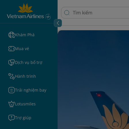
Khám Phá
Mua vé
Dịch vụ bổ trợ
Hành trình
Trải nghiệm bay
Lotusmiles
Trợ giúp