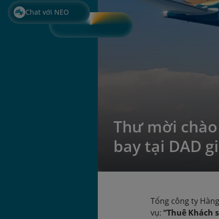
Chat với NEO
Thư mời chào 
bay tại DAD g
Tổng công ty Hàng
vụ:
“Thuê Khách sạ