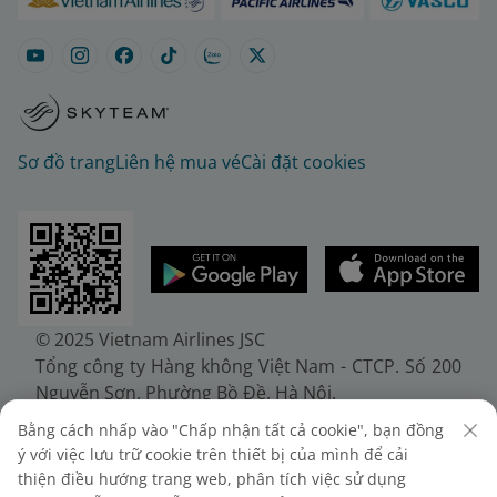
Sơ đồ trang
Liên hệ mua vé
Cài đặt cookies
© 2025 Vietnam Airlines JSC
Tổng công ty Hàng không Việt Nam - CTCP. Số 200
Nguyễn Sơn, Phường Bồ Đề, Hà Nội.
Điện thoại: (+84-24) 38272289. Fax: (+84-24)
Bằng cách nhấp vào "Chấp nhận tất cả cookie", bạn đồng
38722375
ý với việc lưu trữ cookie trên thiết bị của mình để cải
Giấy chứng nhận đăng ký doanh nghiệp, mã số
thiện điều hướng trang web, phân tích việc sử dụng