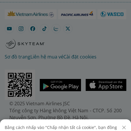
Sơ đồ trang
Liên hệ mua vé
Cài đặt cookies
© 2025 Vietnam Airlines JSC
Tổng công ty Hàng không Việt Nam - CTCP. Số 200
Nguyễn Sơn, Phường Bồ Đề, Hà Nội.
Điện thoại: (+84-24) 38272289. Fax: (+84-24)
Bằng cách nhấp vào "Chấp nhận tất cả cookie", bạn đồng